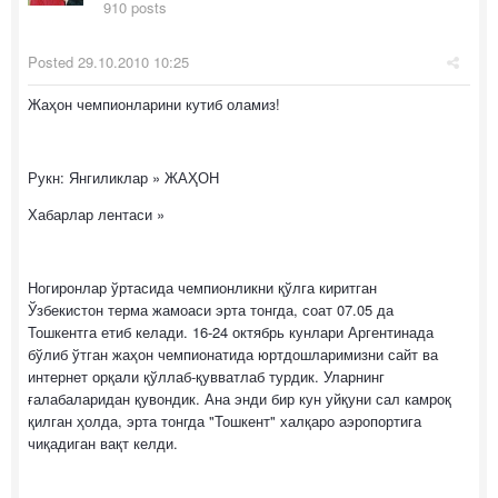
910 posts
Posted
29.10.2010 10:25
Жаҳон чемпионларини кутиб оламиз!
Рукн: Янгиликлар » ЖАҲОН
Хабарлар лентаси »
Ногиронлар ўртасида чемпионликни қўлга киритган
Ўзбекистон терма жамоаси эрта тонгда, соат 07.05 да
Тошкентга етиб келади. 16-24 октябрь кунлари Аргентинада
бўлиб ўтган жаҳон чемпионатида юртдошларимизни сайт ва
интернет орқали қўллаб-қувватлаб турдик. Уларнинг
ғалабаларидан қувондик. Ана энди бир кун уйқуни сал камроқ
қилган ҳолда, эрта тонгда "Тошкент" халқаро аэропортига
чиқадиган вақт келди.