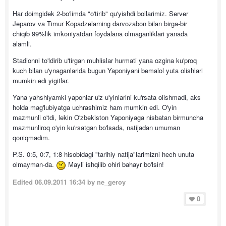
Har doimgidek 2-bo'limda "o'tirib" qu'yishdi bollarimiz. Server
Jeparov va Timur Kopadzelarning darvozabon bilan birga-bir
chiqib 99%lik imkoniyatdan foydalana olmaganliklari yanada
alamli.
Stadionni to'ldirib u'tirgan muhlislar hurmati yana ozgina ku'proq
kuch bilan u'ynaganlarida bugun Yaponiyani bemalol yuta olishlari
mumkin edi yigitlar.
Yana yahshiyamki yaponlar u'z u'yinlarini ku'rsata olishmadi, aks
holda mag'lubiyatga uchrashimiz ham mumkin edi. O'yin
mazmunli o'tdi, lekin O'zbekiston Yaponiyaga nisbatan birmuncha
mazmunliroq o'yin ku'rsatgan bo'lsada, natijadan umuman
qoniqmadim.
P.S. 0:5, 0:7, 1:8 hisobidagi "tarihiy natija"larimizni hech unuta
olmayman-da.
Mayli ishqilib ohiri bahayr bo'lsin!
Edited
06.09.2011 16:34
by ne_geroy
0