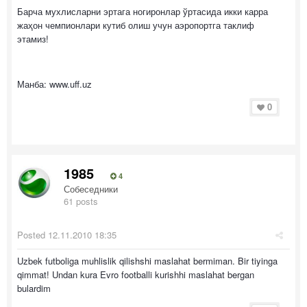
Барча мухлисларни эртага ногиронлар ўртасида икки карра
жаҳон чемпионлари кутиб олиш учун аэропортга таклиф
этамиз!
Манба: www.uff.uz
0
1985
4
Собеседники
61 posts
Posted
12.11.2010 18:35
Uzbek futboliga muhlislik qilishshi maslahat bermiman. Bir tiyinga
qimmat! Undan kura Evro footballi kurishhi maslahat bergan
bulardim