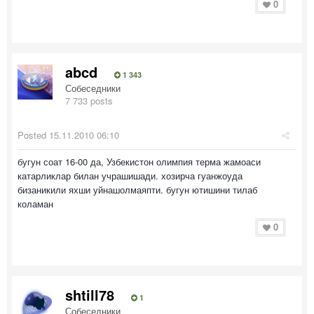
0
abcd
1 343
Собеседники
7 733 posts
Posted
15.11.2010 06:10
бугун соат 16-00 да, Узбекистон олимпия терма жамоаси
катарликлар билан учрашишади. хозирча гуанжоуда
бизаникили яхши уйнашолмаяпти. бугун ютишини тилаб
коламан
0
shtill78
1
Собеседники