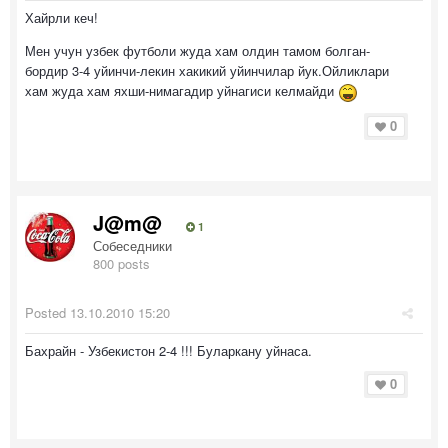
Хайрли кеч!
Мен учун узбек футболи жуда хам олдин тамом болган-
бордир 3-4 уйинчи-лекин хакикий уйинчилар йук.Ойликлари
хам жуда хам яхши-нимагадир уйнагиси келмайди
0
J@m@
1
Собеседники
800 posts
Posted
13.10.2010 15:20
Бахрайн - Узбекистон 2-4 !!! Буларкану уйнаса.
0