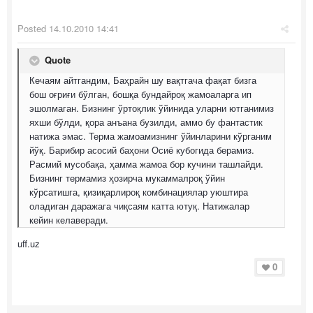
Posted
14.10.2010 14:41
Quote
Кечаям айтгандим, Баҳрайн шу вақтгача фақат бизга
бош оғриғи бўлган, бошқа бундайроқ жамоаларга ип
эшолмаган. Бизнинг ўртоқлик ўйинида уларни ютганимиз
яхши бўлди, қора анъана бузилди, аммо бу фантастик
натижа эмас. Терма жамоамизнинг ўйинларини кўрганим
йўқ. Барибир асосий баҳони Осиё кубогида берамиз.
Расмий мусобақа, ҳамма жамоа бор кучини ташлайди.
Бизнинг термамиз ҳозирча мукаммалроқ ўйин
кўрсатишга, қизиқарлироқ комбинациялар уюштира
оладиган даражага чиқсаям катта ютуқ. Натижалар
кейин келаверади.
uff.uz
0