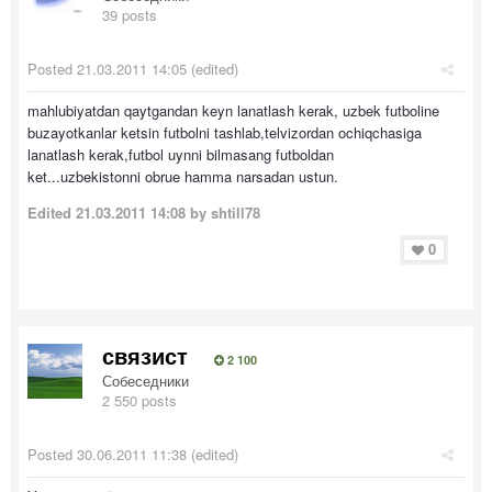
39 posts
Posted
21.03.2011 14:05
(edited)
mahlubiyatdan qaytgandan keyn lanatlash kerak, uzbek futboline
buzayotkanlar ketsin futbolni tashlab,telvizordan ochiqchasiga
lanatlash kerak,futbol uynni bilmasang futboldan
ket...uzbekistonni obrue hamma narsadan ustun.
Edited
21.03.2011 14:08
by shtill78
0
связист
2 100
Собеседники
2 550 posts
Posted
30.06.2011 11:38
(edited)