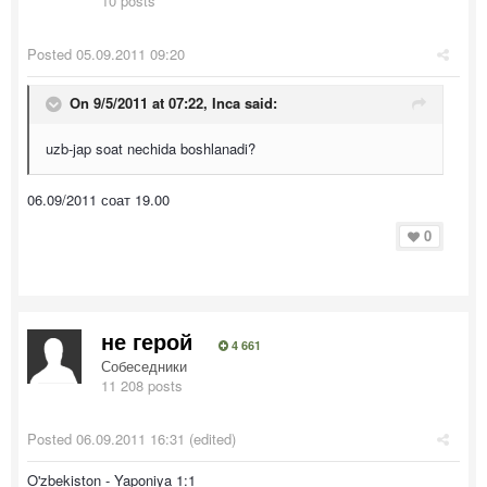
10 posts
Posted
05.09.2011 09:20
On 9/5/2011 at 07:22, Inca said:
uzb-jap soat nechida boshlanadi?
06.09/2011 соат 19.00
0
не герой
4 661
Собеседники
11 208 posts
Posted
06.09.2011 16:31
(edited)
O'zbekiston - Yaponiya 1:1