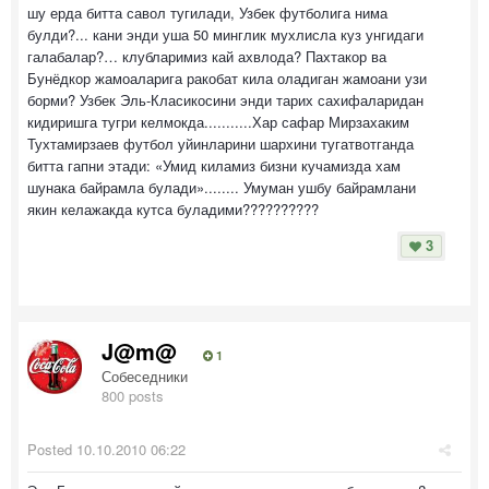
шу ерда битта савол тугилади, Узбек футболига нима
булди?... кани энди уша 50 минглик мухлисла куз унгидаги
галабалар?… клубларимиз кай ахвлода? Пахтакор ва
Бунёдкор жамоаларига ракобат кила оладиган жамоани узи
борми? Узбек Эль-Класикосини энди тарих сахифаларидан
кидиришга тугри келмокда...........Хар сафар Мирзахаким
Тухтамирзаев футбол уйинларини шархини тугатвотганда
битта гапни этади: «Умид киламиз бизни кучамизда хам
шунака байрамла булади»........ Умуман ушбу байрамлани
якин келажакда кутса буладими??????????
3
J@m@
1
Собеседники
800 posts
Posted
10.10.2010 06:22