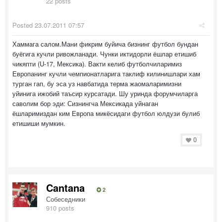
22 posts
Posted
23.07.2011 07:57
Хаммага салом.Мани фикрим буйича бизнинг футбол бундан
буёгига кучли ривожланади. Чунки иктидорли ёшлар етишиб
чикяпти (U-17, Мексика). Вакти келиб футболчиларимиз
Европанинг кучли чемпионатларига таклиф килинишлари хам
турган гап, бу эса уз навбатида терма жаомаларимизни
уйинига ижобий таъсир курсатади. Шу уринда форумчиларга
саволим бор эди: Сизнингча Мексикада уйнаган
ёшларимиздан ким Европа микёсидаги футбол юлдузи булиб
етишиши мумкин.
0
Cantana
2
Собеседники
910 posts