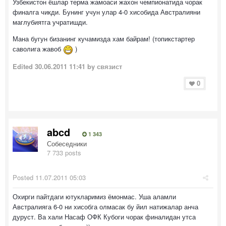
Узбекистон ёшлар терма жамоаси жахон чемпионатида чорак
финалга чикди. Бунинг учун улар 4-0 хисобида Австралияни
маглубиятга учратишди.
Мана бугун бизанинг кучамизда хам байрам! (топикстартер
саволига жавоб
)
Edited
30.06.2011 11:41
by связист
0
abcd
1 343
Собеседники
7 733 posts
Posted
11.07.2011 05:03
Охирги пайтдаги ютукларимиз ёмонмас. Уша аламли
Австралияга 6-0 ни хисобга олмасак бу йил натижалар анча
дуруст. Ва хали Насаф ОФК Кубоги чорак финалидан утса