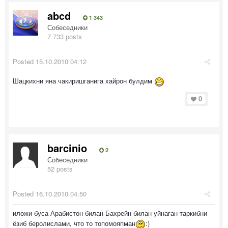
abcd
1 343
Собеседники
7 733 posts
Posted
15.10.2010 04:12
Шацкихни яна чакиришганига хайрон булдим
0
barcinio
2
Собеседники
52 posts
Posted
16.10.2010 04:50
иложи буса Арабистон билан Бахрейн билан уйнаган таркибни
ёзиб беролислами, что то топомояпман
:)