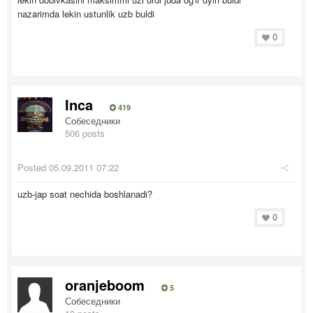
nazarimda lekin ustunlik uzb buldi
0
Inca
419
Собеседники
506 posts
Posted
05.09.2011 07:22
uzb-jap soat nechida boshlanadi?
0
oranjeboom
5
Собеседники