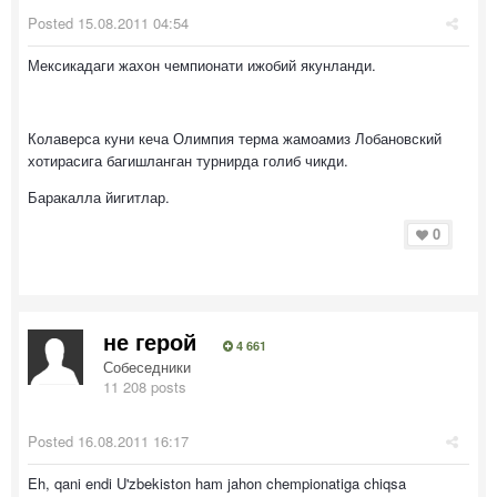
Posted
15.08.2011 04:54
Мексикадаги жахон чемпионати ижобий якунланди.
Колаверса куни кеча Олимпия терма жамоамиз Лобановский
хотирасига багишланган турнирда голиб чикди.
Баракалла йигитлар.
0
не герой
4 661
Собеседники
11 208 posts
Posted
16.08.2011 16:17
Eh, qani endi U'zbekiston ham jahon chempionatiga chiqsa