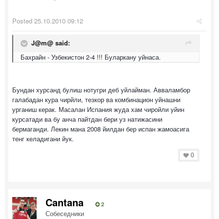
Posted
25.10.2010 09:12
J@m@ said:
Бахрайн - Узбекистон 2-4 !!! Буларкану уйнаса.
Бундан хурсанд булиш нотугри деб уйлайман. Авваламбор
галабадан кура чирйли, тезкор ва комбинацион уйнашни
урганиш керак. Масалан Испания жуда хам чиройли уйин
курсатади ва бу анча пайтдан бери уз натижасини
бермаганди. Лекин мана 2008 йилдан бер испан жамоасига
тенг келадигани йук.
0
Cantana
2
Собеседники