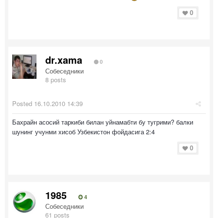
0
dr.xama
0
Собеседники
8 posts
Posted
16.10.2010 14:39
Бахрайн асосий таркиби билан уйнамабти бу тугрими? балки
шунинг учунми хисоб Узбекистон фойдасига 2:4
0
1985
4
Собеседники
61 posts