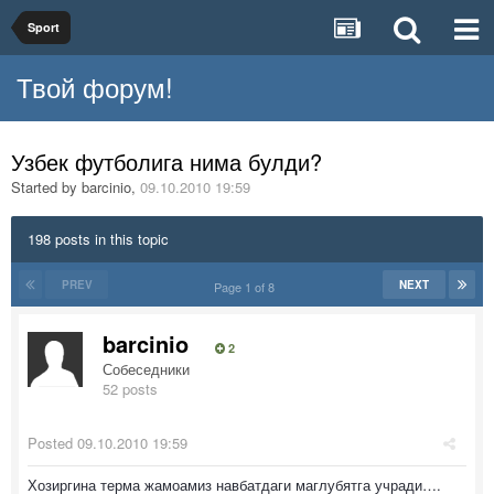
Sport
Твой форум!
Узбек футболига нима булди?
Started by
barcinio
,
09.10.2010 19:59
198 posts in this topic
PREV
NEXT
Page 1 of 8
barcinio
2
Собеседники
52 posts
Posted
09.10.2010 19:59
Хозиргина терма жамоамиз навбатдаги маглубятга учради….