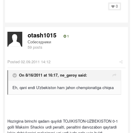
0
otash1015
1
Собеседники
59 posts
Posted
02.09.2011 14:12
On 8/16/2011 at 16:17, ne_geroy said:
Eh, qani endi U'zbekiston ham jahon chempionatiga chiqsa
Hozirgina birinchi qadam quyildi TOJIKISTON-UZBEKISTON 0-1
golli Maksim Shackix urdi penalti, penaltini darvozabon qaytardi
lekin dobivkasini maksimmi uzi urdi juda og'ir uyin buldi