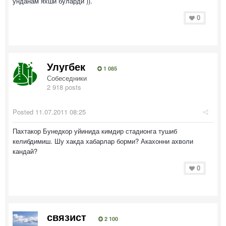
унданам яхши буларди )).
0
Улугбек
1 085
Собеседники
2 918 posts
Posted
11.07.2011 08:25
Пахтакор Бунедкор уйинида кимдир стадионга тушиб
келибдимиш. Шу хакда хабарлар борми? Акахонни ахволи
кандай?
0
связист
2 100