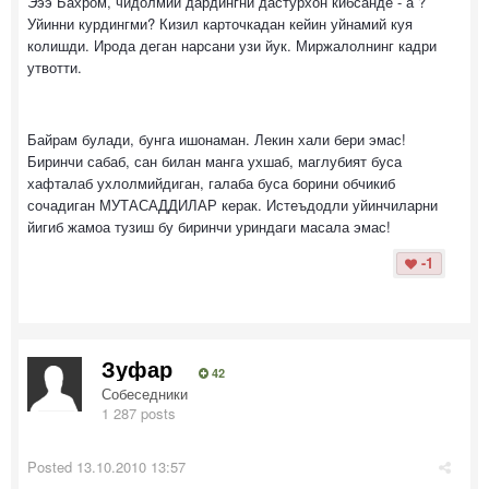
Эээ Бахром, чидолмий дардингни дастурхон кибсанде - а ?
Уйинни курдингми? Кизил карточкадан кейин уйнамий куя
колишди. Ирода деган нарсани узи йук. Миржалолнинг кадри
утвотти.
Байрам булади, бунга ишонаман. Лекин хали бери эмас!
Биринчи сабаб, сан билан манга ухшаб, маглубият буса
хафталаб ухлолмийдиган, галаба буса борини обчикиб
сочадиган МУТАСАДДИЛАР керак. Истеъдодли уйинчиларни
йигиб жамоа тузиш бу биринчи уриндаги масала эмас!
-1
Зуфар
42
Собеседники
1 287 posts
Posted
13.10.2010 13:57