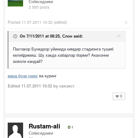
Собеседники
2 550 posts
Posted
11.07.2011 10:32
(edited)
On 7/11/2011 at 08:25, Слон said:
Пахтакор Бунедкор уйинида кимдир стадионга тушиб
келибдимиш. Шу хакда хабарлар борми? Акахонни
ахволи кандай?
мана буни укинг
ва куринг
Edited
11.07.2011 10:32
by связист
0
Rustam-ali
1
Собеседники