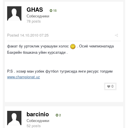
GHAS
15
Собеседники
78 posts
Posted
14.10.2010 07:25
факат бу уртоклик учрашуви холос
. Осиё чемпионатида
Бахрейн бошкача уйин курсатади .
P.S . хозир ман узбек футбол тугрисида янги ресурс топдим
www.championat.uz
0
barcinio
2
Собеседники
52 posts