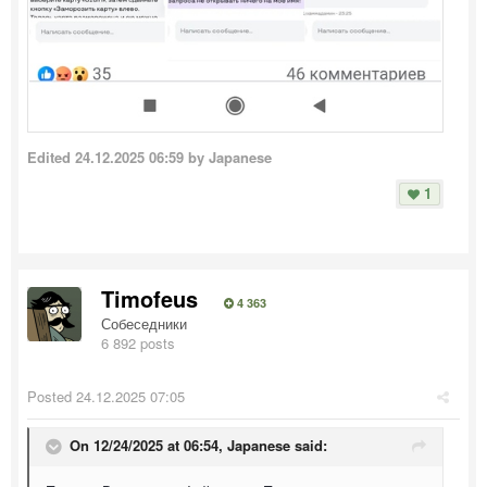
Edited
24.12.2025 06:59
by Japanese
1
Timofeus
4 363
Собеседники
6 892 posts
Posted
24.12.2025 07:05
On 12/24/2025 at 06:54,
Japanese
said: