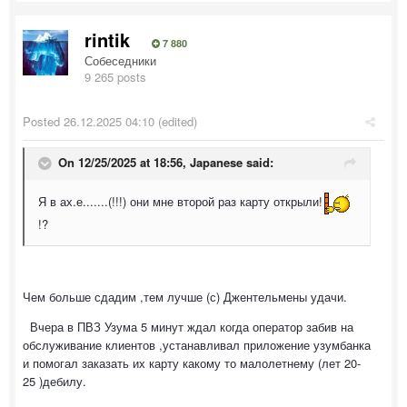
rintik
7 880
Собеседники
9 265 posts
Posted
26.12.2025 04:10
(edited)
On 12/25/2025 at 18:56,
Japanese
said:
Я в ах.е.......(!!!) они мне второй раз карту открыли!
!?
Чем больше сдадим ,тем лучше (с) Джентельмены удачи.
Вчера в ПВЗ Узума 5 минут ждал когда оператор забив на
обслуживание клиентов ,устанавливал приложение узумбанка
и помогал заказать их карту какому то малолетнему (лет 20-
25 )дебилу.