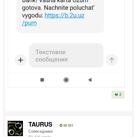
2
TAURUS
56 421
Собеседники
59 416 posts