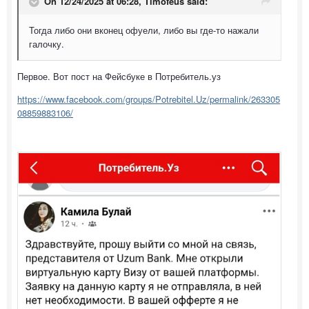
On 12/24/2025 at 06:28,
Timofeus
said:
Тогда либо они вконец офуели, либо вы где-то нажали
галочку.
Первое. Вот пост на Фейсбуке в Потребитель.уз
https://www.facebook.com/groups/Potrebitel.Uz/permalink/263305
08859883106/