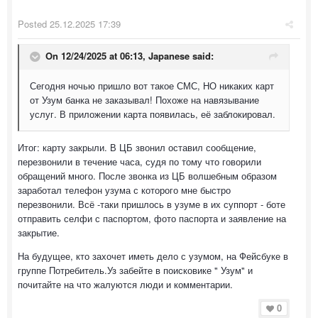
Posted
25.12.2025 17:39
On 12/24/2025 at 06:13,
Japanese
said:
Сегодня ночью пришло вот такое СМС, НО никаких карт
от Узум банка не заказывал! Похоже на навязывание
услуг. В приложении карта появилась, её заблокировал.
Итог: карту закрыли. В ЦБ звонил оставил сообщение,
перезвонили в течение часа, судя по тому что говорили
обращений много. После звонка из ЦБ волшебным образом
заработал телефон узума с которого мне быстро
перезвонили. Всё -таки пришлось в узуме в их суппорт - боте
отправить селфи с паспортом, фото паспорта и заявление на
закрытие.
На будущее, кто захочет иметь дело с узумом, на Фейсбуке в
группе Потребитель.Уз забейте в поисковике " Узум" и
почитайте на что жалуются люди и комментарии.
0