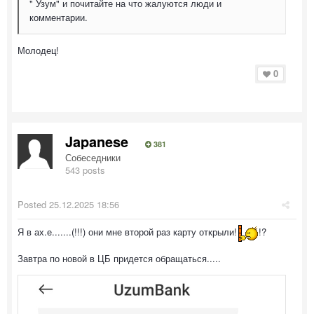
" Узум" и почитайте на что жалуются люди и
комментарии.
Молодец!
0
Japanese
381
Собеседники
543 posts
Posted
25.12.2025 18:56
Я в ах.е.......(!!!) они мне второй раз карту открыли!
!?
Завтра по новой в ЦБ придется обращаться.....