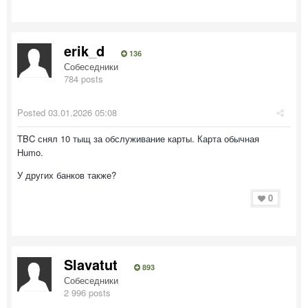
erik_d
136
Собеседники
784 posts
Posted
03.01.2026 05:08
TBC снял 10 тыщ за обслуживание карты. Карта обычная
Humo.
У других банков также?
0
Slavatut
893
Собеседники
2 996 posts