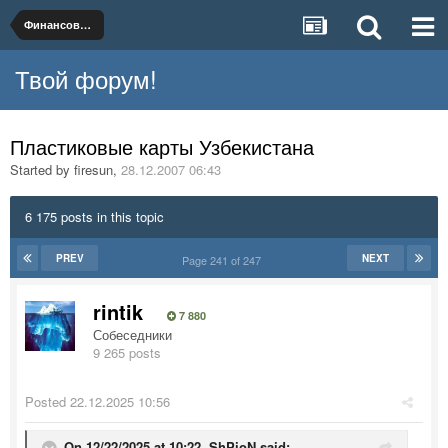
Финансовые услуги и продукты
Твой форум!
Пластиковые карты Узбекистана
Started by
firesun
,
28.12.2007 06:43
6 175 posts in this topic
PREV
NEXT
Page 241 of 247
rintik
7 880
Собеседники
9 265 posts
Posted
22.12.2025 10:56
On 12/22/2025 at 10:22,
ShPioN
said: