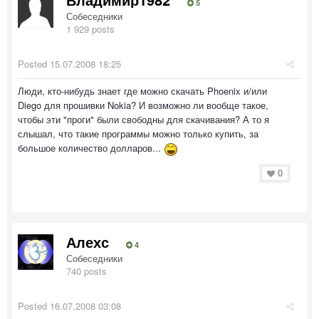
5
Собеседники
1 929 posts
Posted
15.07.2008 18:25
Люди, кто-нибудь знает где можно скачать Phoenix и/или
Diego для прошивки Nokia? И возможно ли вообще такое,
чтобы эти "проги" были свободны для скачивания? А то я
слышал, что такие программы можно только купить, за
большое количество долларов...
0
Алехс
4
Собеседники
740 posts
Posted
16.07.2008 03:08