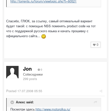
http://torrents.ru/forum/viewtopic.php?t=60521
Спасибо, ГЛЮК, за ссылку, самый оптимальный вариант
будет такой: с помощью NSS поменять product code на тот
что с поддержкой русского языка и качать прошивку с
официального сайта...
0
Jon
0
Собеседники
299 posts
Posted
17.07.2008 05:55
Алехс said:
Посмотри здесь:
http://www.motorolka.ru/