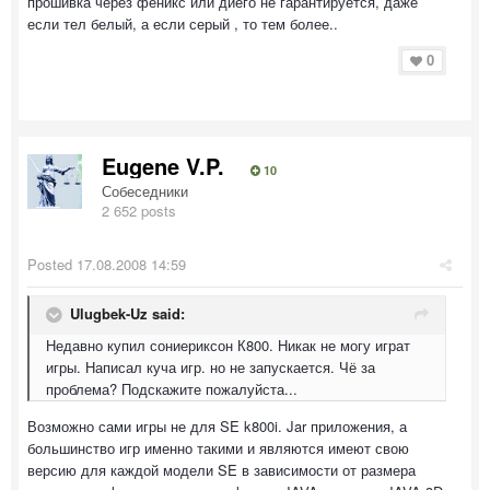
прошивка через феникс или диего не гарантируется, даже
если тел белый, а если серый , то тем более..
0
Eugene V.P.
10
Собеседники
2 652 posts
Posted
17.08.2008 14:59
Ulugbek-Uz said:
Недавно купил сониериксон К800. Никак не могу играт
игры. Написал куча игр. но не запускается. Чё за
проблема? Подскажите пожалуйста...
Возможно сами игры не для SE k800i. Jar приложения, а
большинство игр именно такими и являются имеют свою
версию для каждой модели SE в зависимости от размера