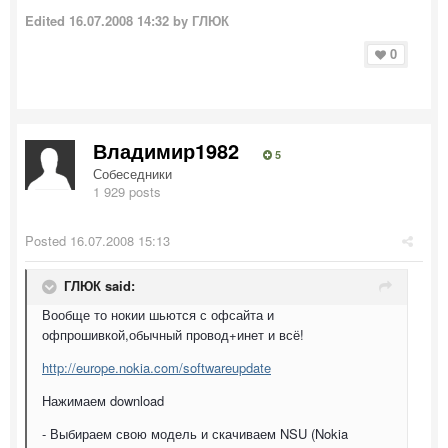
Edited
16.07.2008 14:32
by ГЛЮК
0
Владимир1982
5
Собеседники
1 929 posts
Posted
16.07.2008 15:13
ГЛЮК said:
Вообще то нокии шьются с офсайта и
офпрошивкой,обычный провод+инет и всё!
http://europe.nokia.com/softwareupdate
Нажимаем download
- Выбираем свою модель и скачиваем NSU (Nokia