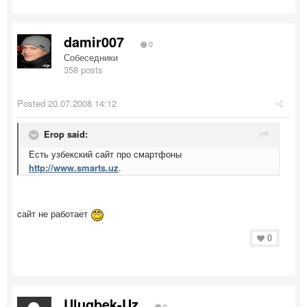
damir007
0
Собеседники
358 posts
Posted
20.07.2008 14:12
Erop said:
Есть узбекский сайт про смартфоны
http://www.smarts.uz
.
cайт не работает
0
Ulugbek-Uz
0