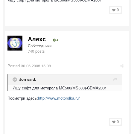
0
Алехс
4
Собеседники
740 posts
Posted
30.06.2008 15:08
Jon said:
Ищу софт для моторола МС500(MS500)-CDMA2001
Посмотри здесь:
http://www.motorolka.ru/
0