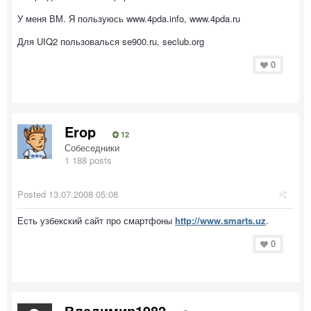
У меня ВМ. Я пользуюсь www.4pda.info, www.4pda.ru
Для UIQ2 пользовалься se900.ru, seclub.org
0
Erop
12
Собеседники
1 188 posts
Posted
13.07.2008 05:08
Есть узбекский сайт про смартфоны
http://www.smarts.uz
.
0
Владимир1982