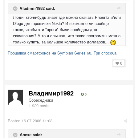
Vladimir1982 said:
Люди, кто-нибудь знает где можно скачать Phoenix и/или
Diego для прошивки Nokia? И возможно ли вообще
такое, чтобы эти "проги" были свободны для
скачивания? А то я слышал, что такие программы можно
только купить, за большое количество долларов...
Прошивка смартфонов на Symbian Series 60. Три способа
0
Владимир1982
5
Собеседники
1 929 posts
Posted
16.07.2008 11:03
Алехс said: