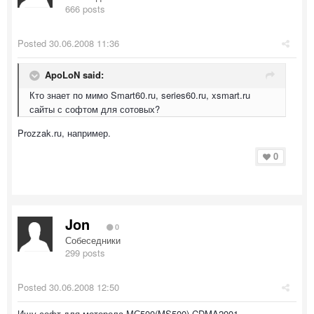
666 posts
Posted
30.06.2008 11:36
ApoLoN said:
Кто знает по мимо Smart60.ru, series60.ru, xsmart.ru
сайты с софтом для сотовых?
Prozzak.ru, например.
0
Jon
0
Собеседники
299 posts
Posted
30.06.2008 12:50
Ищу софт для моторола МС500(MS500)-CDMA2001