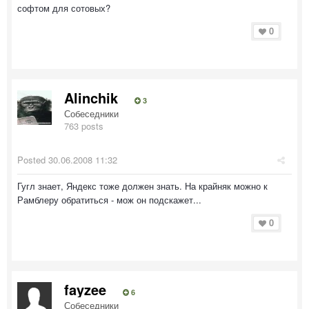
софтом для сотовых?
0
Alinchik
3
Собеседники
763 posts
Posted
30.06.2008 11:32
Гугл знает, Яндекс тоже должен знать. На крайняк можно к
Рамблеру обратиться - мож он подскажет...
0
fayzee
6
Собеседники