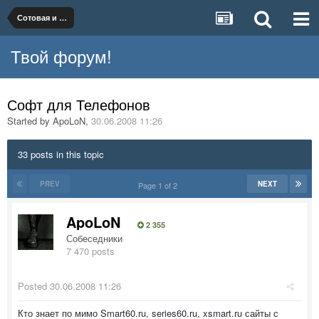
Сотовая и телефонная связь
Твой форум!
Софт для Телефонов
Started by
ApoLoN
,
30.06.2008 11:26
33 posts in this topic
PREV
NEXT
Page 1 of 2
ApoLoN
2 355
Собеседники
7 470 posts
Posted
30.06.2008 11:26
Кто знает по мимо Smart60.ru, series60.ru, xsmart.ru сайты с