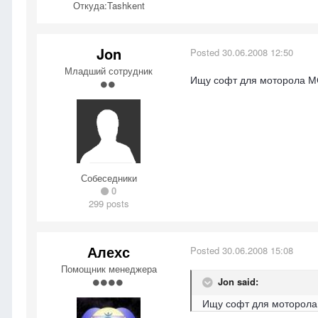
Откуда:
Tashkent
Jon
Posted
30.06.2008 12:50
Младший сотрудник
Ищу софт для моторола 
Собеседники
0
299 posts
Алехс
Posted
30.06.2008 15:08
Помощник менеджера
Jon said:
Ищу софт для моторол