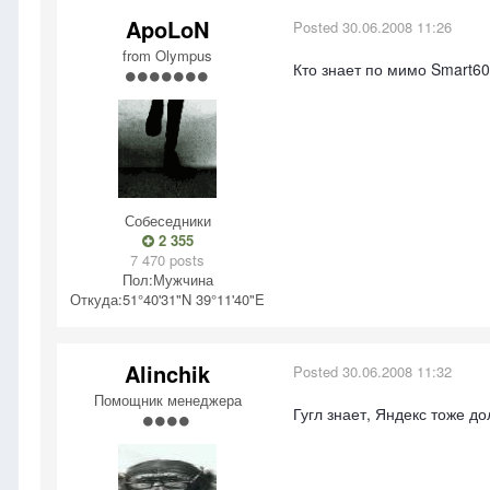
ApoLoN
Posted
30.06.2008 11:26
from Olympus
Кто знает по мимо Smart60.
Собеседники
2 355
7 470 posts
Пол:
Мужчина
Откуда:
51°40'31"N 39°11'40"E
Alinchik
Posted
30.06.2008 11:32
Помощник менеджера
Гугл знает, Яндекс тоже д