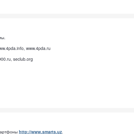
мы.
w.4pda.info, www.4pda.ru
0.ru, seclub.org
смартфоны
http://www.smarts.uz
.