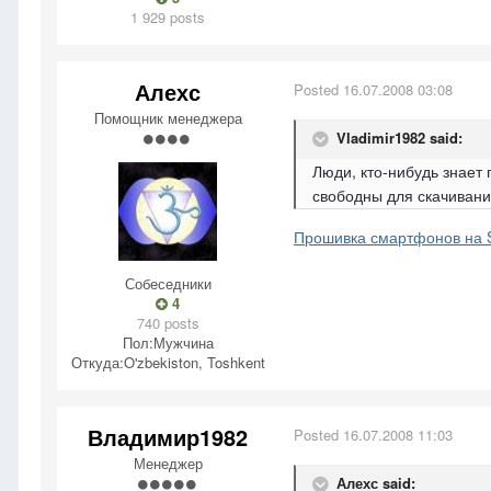
1 929 posts
Алехс
Posted
16.07.2008 03:08
Помощник менеджера
Vladimir1982 said:
Люди, кто-нибудь знает 
свободны для скачивани
Прошивка смартфонов на S
Собеседники
4
740 posts
Пол:
Мужчина
Откуда:
O'zbekiston, Toshkent
Владимир1982
Posted
16.07.2008 11:03
Менеджер
Алехс said: