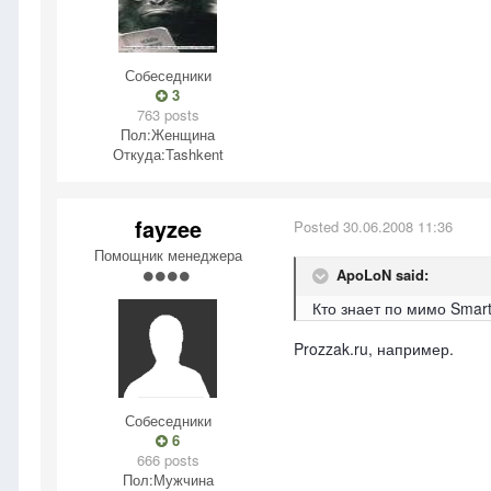
Собеседники
3
763 posts
Пол:
Женщина
Откуда:
Tashkent
fayzee
Posted
30.06.2008 11:36
Помощник менеджера
ApoLoN said:
Кто знает по мимо Smart
Prozzak.ru, например.
Собеседники
6
666 posts
Пол:
Мужчина