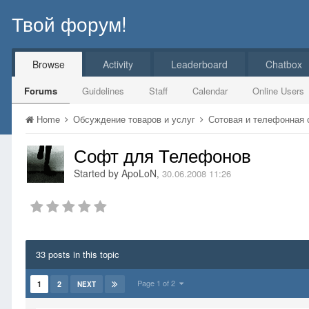
Твой форум!
Browse
Activity
Leaderboard
Chatbox
Forums
Guidelines
Staff
Calendar
Online Users
Home
Обсуждение товаров и услуг
Сотовая и телефонная
Софт для Телефонов
Started by
ApoLoN
,
30.06.2008 11:26
33 posts in this topic
Page 1 of 2
1
2
NEXT