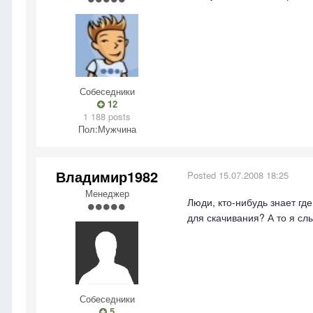
Собеседники
12
1 188 posts
Пол:
Мужчина
Владимир1982
Posted
15.07.2008 18:25
Менеджер
Люди, кто-нибудь знает гд
для скачивания? А то я сл
Собеседники
5