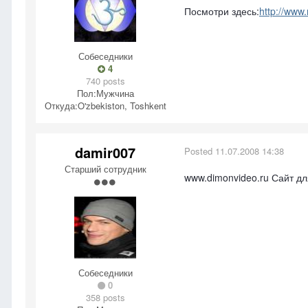
Посмотри здесь:
http://www.
Собеседники
4
740 posts
Пол:
Мужчина
Откуда:
O'zbekiston, Toshkent
damir007
Posted
11.07.2008 14:38
Старший сотрудник
www.dimonvideo.ru Сайт д
Собеседники
0
358 posts