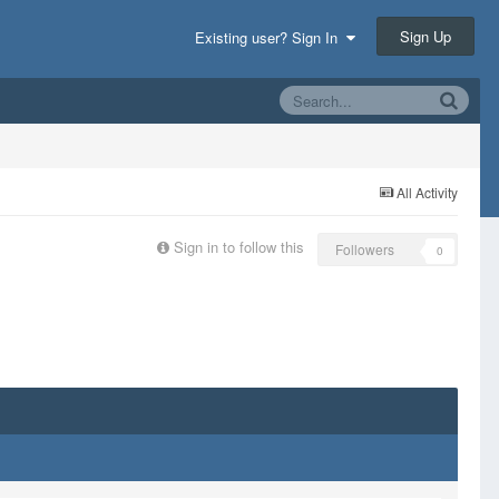
Sign Up
Existing user? Sign In
All Activity
Sign in to follow this
Followers
0