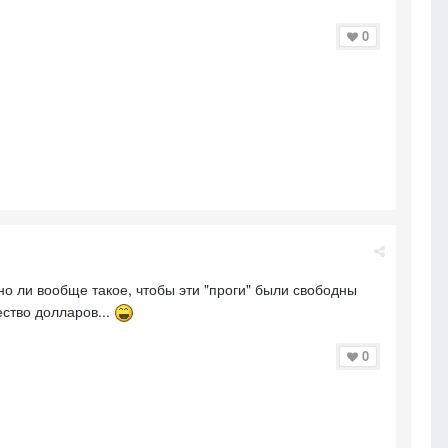
0
но ли вообще такое, чтобы эти "проги" были свободны
ество долларов...
0