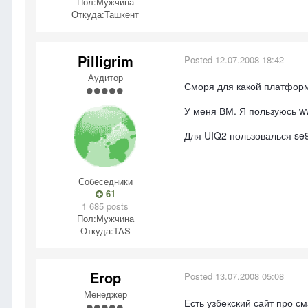
Пол:
Мужчина
Откуда:
Ташкент
Pilligrim
Posted
12.07.2008 18:42
Аудитор
Сморя для какой платфор
У меня ВМ. Я пользуюсь ww
Для UIQ2 пользовалься se90
Собеседники
61
1 685 posts
Пол:
Мужчина
Откуда:
TAS
Erop
Posted
13.07.2008 05:08
Менеджер
Есть узбекский сайт про 