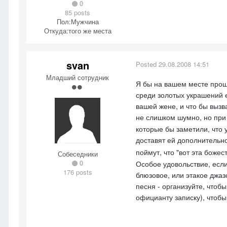
0
85 posts
Пол:
Мужчина
Откуда:
того же места
svan
Posted
29.08.2008 14:51
Младший сотрудник
Я бы на вашем месте проше
среди золотых украшений е
вашей жене, и что бы вызв
не слишком шумно, но при 
которые бы заметили, что
доставят ей дополнительн
поймут, что "вот эта боже
Собеседники
0
Особое удовольствие, если
176 posts
блюзовое, или этакое джаз
песня - организуйте, чтоб
официанту записку), чтобы