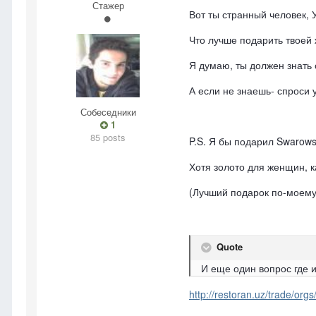
Стажер
Вот ты странный человек,
Что лучше подарить твоей
Я думаю, ты должен знать о
А если не знаешь- спроси у
Собеседники
1
85 posts
P.S. Я бы подарил Swarowsk
Хотя золото для женщин, к
(Лучший подарок по-моему 
Quote
И еще один вопрос где 
http://restoran.uz/trade/org