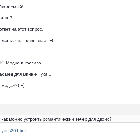
 Уважаемый!
 жене?
твет на этот вопрос.
 жены, она точно знает =)
i. Модно и красиво...
ак мед для Винни-Пуха...
мед...© ) =)
и как можно устроить романтический вечер для двоих?
s/types20.html