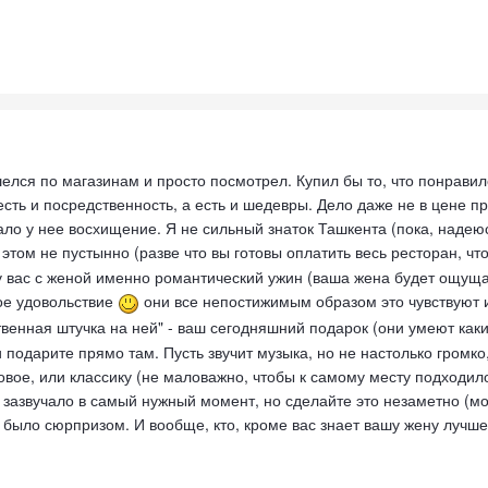
лся по магазинам и просто посмотрел. Купил бы то, что понравило
сть и посредственность, а есть и шедевры. Дело даже не в цене пр
ало у нее восхищение. Я не сильный знаток Ташкента (пока, надею
этом не пустынно (разве что вы готовы оплатить весь ресторан, ч
 у вас с женой именно романтический ужин (ваша жена будет ощуща
ое удовольствие
они все непостижимым образом это чувствуют и 
ственная штучка на ней" - ваш сегодняшний подарок (они умеют как
 подарите прямо там. Пусть звучит музыка, но не настолько громко
овое, или классику (не маловажно, чтобы к самому месту подходил
ы зазвучало в самый нужный момент, но сделайте это незаметно (м
 было сюрпризом. И вообще, кто, кроме вас знает вашу жену лучше,