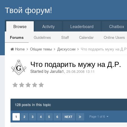
Твой форум!
Browse
Activity
Leaderboard
Chatbox
Forums
Guidelines
Staff
Calendar
Online Users
Home
Общие темы
Дискуссии
Что подарить мужу на Д.Р
Что подарить мужу на Д.Р.
Started by
Jarulla1
,
29.08.2008 13:11
128 posts in this topic
Page 1 of 6
1
2
3
4
5
6
NEXT