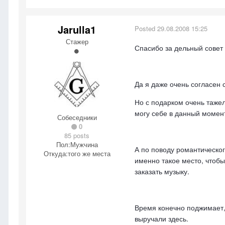
Jarulla1
Posted
29.08.2008 15:25
Стажер
Спасибо за дельный совет 
Да я даже очень согласен 
Но с подарком очень тажел
могу себе в данный момент
Собеседники
0
85 posts
Пол:
Мужчина
А по поводу романтическог
Откуда:
того же места
именно такое место, чтобы
заказать музыку.
Время конечно поджимает,
выручали здесь.