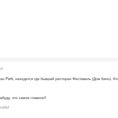
ed)
н Park, находится где бывший ресторан Фестиваль (Дом Кино). Кто
абуду, это самое главное!!
rulla1