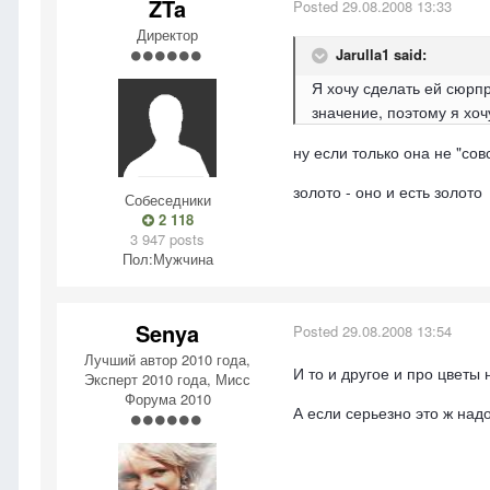
ZTa
Posted
29.08.2008 13:33
Директор
Jarulla1 said:
Я хочу сделать ей сюрпр
значение, поэтому я хоч
ну если только она не "со
золото - оно и есть золото
Собеседники
2 118
3 947 posts
Пол:
Мужчина
Senya
Posted
29.08.2008 13:54
Лучший автор 2010 года,
И то и другое и про цветы 
Эксперт 2010 года, Мисс
Форума 2010
А если серьезно это ж надо