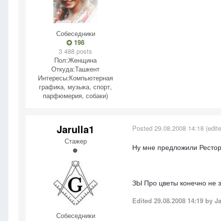
Собеседники
198
3 488 posts
Пол:
Женщина
Откуда:
Ташкент
Интересы:
Компьютерная
графика, музыка, спорт,
парфюмерия, собаки)
Jarulla1
Posted
29.08.2008 14:18
(edit
Стажер
Ну мне предложили Рестора
ЗЫ Про цветы конечно не з
Edited
29.08.2008 14:19
by Ja
Собеседники