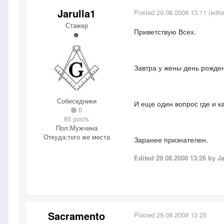
Jarulla1
Posted
29.08.2008 13:11
(edit
Стажер
Приветствую Всех.
Завтра у жены день рожден
Собеседники
И еще один вопрос где и к
0
85 posts
Пол:
Мужчина
Откуда:
того же места
Заранее признателен.
Edited
29.08.2008 13:26
by Ja
Sacramento
Posted
29.08.2008 13:25