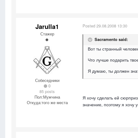
Jarulla1
Posted
29.08.2008 13:30
Стажер
Sacramento said:
Вот ты странный челове
Что лучше подарить тво
Я думаю, ты должен знат
Собеседники
0
85 posts
Пол:
Мужчина
Я хочу сделать ей сюрприз,
Откуда:
того же места
значение, поэтому я хочу у