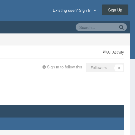
Sign Up
Existing user? Sign In
All Activity
Sign in to follow this
Followers
0