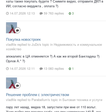
хаты также покупать будете ? Снимите видео, отправите ДКП в
ИИ, согласно вердикта , оплата ?)
14.07.2026 12:13
59 763 replies
3
Покупка новостроек
vladfile replied to JuDo's topic in
Недвижимость и коммунальное
хозяйство
апокалипс в ЦА отменяется ?) А как же второй Бангладеш ?)
Орлов А.* ?)
14.07.2026 12:11
13 083 replies
1
Решение проблем с электричеством
vladfile replied to Parabellum's topic in
Бытовая техника и услуги
пару лет назад, мидеа 18, запустили при мне от 110 вольт.
Учитывайте при покупки стаба, что при напряжении 140 В, его