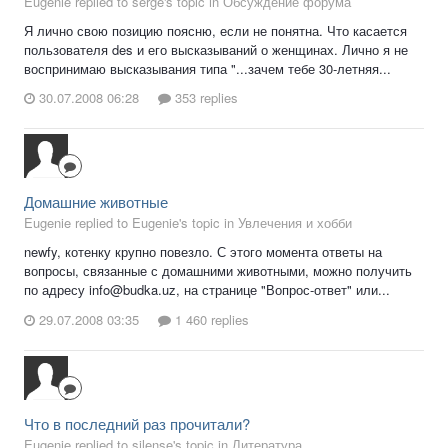
Eugenie replied to serge's topic in
Обсуждение форума
Я лично свою позицию поясню, если не понятна. Что касается
пользователя des и его высказываний о женщинах. Лично я не
воспринимаю высказывания типа "...зачем тебе 30-летняя...
30.07.2008 06:28
353 replies
Домашние животные
Eugenie replied to Eugenie's topic in
Увлечения и хобби
newfy, котенку крупно повезло. С этого момента ответы на
вопросы, связанные с домашними животными, можно получить
по адресу info@budka.uz, на странице "Вопрос-ответ" или...
29.07.2008 03:35
1 460 replies
Что в последний раз прочитали?
Eugenie replied to silense's topic in
Литература