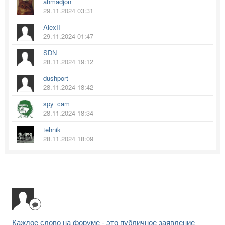
ahmadjon
29.11.2024 03:31
AlexII
29.11.2024 01:47
SDN
28.11.2024 19:12
dushport
28.11.2024 18:42
spy_cam
28.11.2024 18:34
tehnik
28.11.2024 18:09
Каждое слово на форуме - это публичное заявление