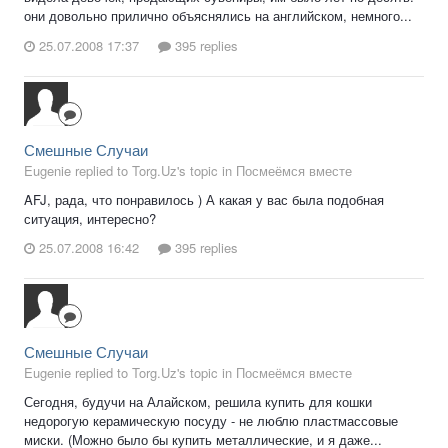
они довольно прилично объяснялись на английском, немного...
25.07.2008 17:37
395 replies
Смешные Случаи
Eugenie replied to Torg.Uz's topic in
Посмеёмся вместе
AFJ, рада, что понравилось ) А какая у вас была подобная
ситуация, интересно?
25.07.2008 16:42
395 replies
Смешные Случаи
Eugenie replied to Torg.Uz's topic in
Посмеёмся вместе
Сегодня, будучи на Алайском, решила купить для кошки
недорогую керамическую посуду - не люблю пластмассовые
миски. (Можно было бы купить металлические, и я даже...