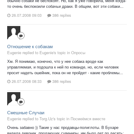
обычно собаки не беспокоят. Но, как я уже говорила, меня когда-
то очень беспокоили собачьи драки. В общем, вот эти собаки...
26.07.2008 09:03
386 replies
Отношение к собакам
Eugenie replied to Eugenie's topic in
Опросы
Хм. Я понимаю, конечно, что у нее собака вроде как
управляемая, и подошла к ней по команде, но, если человек
просит надеть ошейник, пока он не пройдет - какие проблемы...
26.07.2008 08:33
386 replies
Смешные Случаи
Eugenie replied to Torg.Uz's topic in
Посмеёмся вместе
Очень забавно )) Такие у нас продавцы-полиглоты. В Бухаре
видела девочек, продающих сувениры, им было лет по десять: