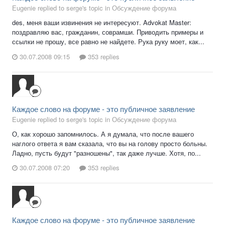
Eugenie replied to serge's topic in
Обсуждение форума
des, меня ваши извинения не интересуют. Advokat Master:
поздравляю вас, гражданин, соврамши. Приводить примеры и
ссылки не прошу, все равно не найдете. Рука руку моет, как...
30.07.2008 09:15
353 replies
Каждое слово на форуме - это публичное заявление
Eugenie replied to serge's topic in
Обсуждение форума
О, как хорошо запомнилось. А я думала, что после вашего
наглого ответа я вам сказала, что вы на голову просто больны.
Ладно, пусть будут "разношены", так даже лучше. Хотя, по...
30.07.2008 07:20
353 replies
Каждое слово на форуме - это публичное заявление