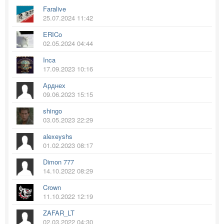
Faralive
25.07.2024 11:42
ERICo
02.05.2024 04:44
Inca
17.09.2023 10:16
Арднех
09.06.2023 15:15
shingo
03.05.2023 22:29
alexeyshs
01.02.2023 08:17
Dimon 777
14.10.2022 08:29
Crown
11.10.2022 12:19
ZAFAR_LT
02.03.2022 04:30