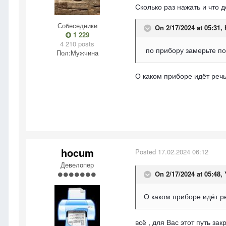
Сколько раз нажать и что 
Собеседники
On 2/17/2024 at 05:31,
1 229
4 210 posts
по прибору замерьте по
Пол:
Мужчина
О каком приборе идёт реч
hocum
Posted
17.02.2024 06:12
Девелопер
On 2/17/2024 at 05:48,
О каком приборе идёт р
всё , для Вас этот путь за