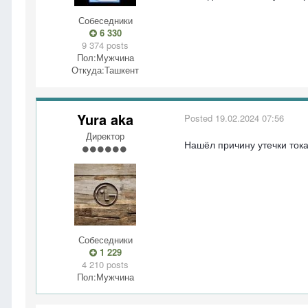
Собеседники
6 330
9 374 posts
Пол:
Мужчина
Откуда:
Ташкент
Yura aka
Posted
19.02.2024 07:56
Директор
Нашёл причину утечки тока
Собеседники
1 229
4 210 posts
Пол:
Мужчина