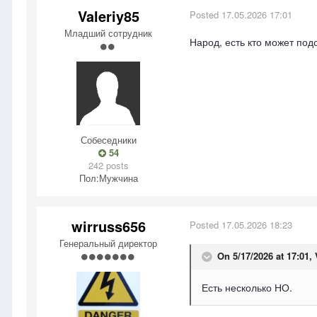
Valeriy85
Posted
17.05.2026 17:01
Младший сотрудник
Народ, есть кто может под
Собеседники
54
242 posts
Пол:
Мужчина
wirruss656
Posted
17.05.2026 18:23
Генеральный директор
On 5/17/2026 at 17:01,
Есть несколько НО.