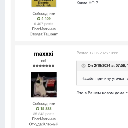
Какие НО ?
Собеседники
4 409
6 407 posts
Пол:
Мужчина
Откуда:
Ташкент
maxxxi
Posted
17.05.2026 19:22
ня!
On 2/19/2024 at 07:56,
Нашёл причину утечки т
Это в Вашем новом доме с
Собеседники
15 888
35 843 posts
Пол:
Мужчина
Откуда:
Хлебный