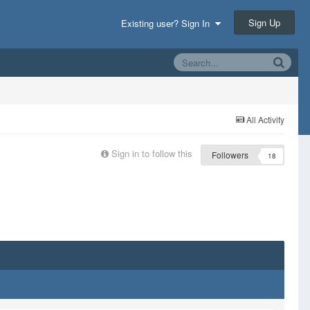
Sign Up
Existing user? Sign In
All Activity
Sign in to follow this
Followers
18