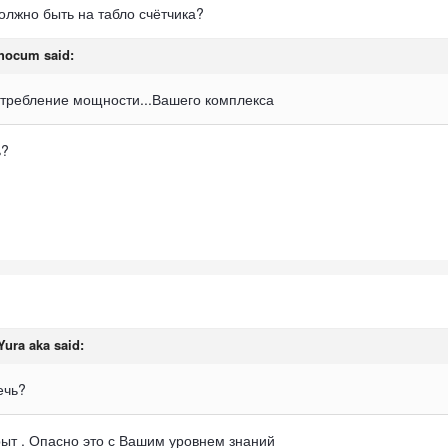
должно быть на табло счётчика?
hocum
said:
требление мощности...Вашего комплекса
ь?
Yura aka
said:
ечь?
крыт . Опасно это с Вашим уровнем знаний