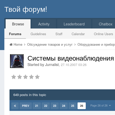
Твой форум!
Browse
Activity
Leaderboard
Chatbox
Forums
Guidelines
Staff
Calendar
Online Users
Home
Обсуждение товаров и услуг
Оборудование и прибо
Системы видеонаблюдения
Started by
Jurnalist
,
27.10.2007 03:26
649 posts in this topic
Page 26 of 26
21
22
23
24
25
26
PREV