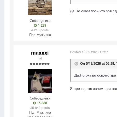
Да.Но оказалось,что зря с
Собеседники
1 229
4 210 posts
Пол:
Мужчина
maxxxi
Posted
18.05.2026 17:27
ня!
On 5/18/2026 at 02:29,
Да.Но оказалось,что зр
Я про то, что зачем при н
Собеседники
15 888
35 843 posts
Пол:
Мужчина
Откуда:
Хлебный