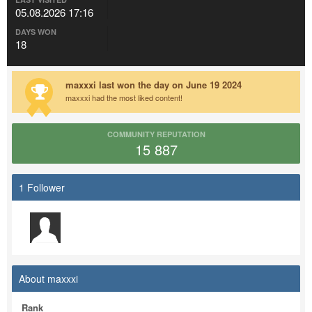
05.08.2026 17:16
DAYS WON
18
maxxxi last won the day on June 19 2024
maxxxi had the most liked content!
COMMUNITY REPUTATION
15 887
1 Follower
About maxxxi
Rank