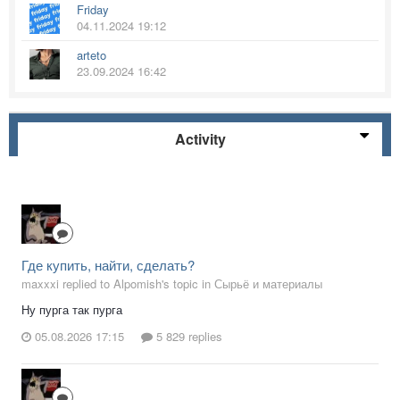
Friday
04.11.2024 19:12
arteto
23.09.2024 16:42
Activity
Где купить, найти, сделать?
maxxxi replied to Alpomish's topic in
Сырьё и материалы
Ну пурга так пурга
05.08.2026 17:15
5 829 replies