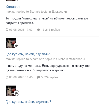
Холивар
maxxxi replied to Storm's topic in
Дискуссии
То что для "наших мальчиков" на вб покупалось сами зэт
патриоты признают.
03.08.2026 17:03
13 218 replies
Где купить, найти, сделать?
maxxxi replied to Alpomish's topic in
Сырьё и материалы
я по методу их монтажа. Есть еще ударные. по моему твоя
джева размером с 5 литровую кастрюлю
03.08.2026 14:40
5 829 replies
Где купить, найти, сделать?