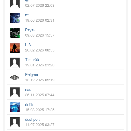
02.07.2026 22:03
ttt
19.06.2026 02:31
Ртуть
09.03.2026 15:57
L.A.
26.02.2026 08:55
Timur001
19.01.2026 21:23
Enigma
13.12.2025 05:19
nau
26.11.2025 07:44
rintik
15.08.2025 17:25
dushport
11.07.2025 03:27