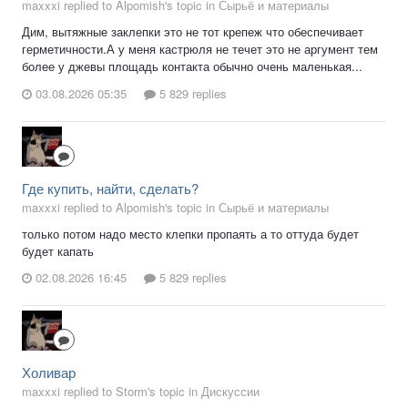
maxxxi replied to Alpomish's topic in
Сырьё и материалы
Дим, вытяжные заклепки это не тот крепеж что обеспечивает
герметичности.А у меня кастрюля не течет это не аргумент тем
более у джевы площадь контакта обычно очень маленькая...
03.08.2026 05:35
5 829 replies
Где купить, найти, сделать?
maxxxi replied to Alpomish's topic in
Сырьё и материалы
только потом надо место клепки пропаять а то оттуда будет
будет капать
02.08.2026 16:45
5 829 replies
Холивар
maxxxi replied to Storm's topic in
Дискуссии