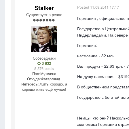
Stalker
Posted
11.09.2011 17:17
Существует в реале
Герма́ния , официальное н
Государство в Центрально
Нидерландами. На севере 
Германия:
население - 82 млн
Собеседники
3 832
Вал.продукт - $2.63 трл. - 
8 876 posts
Пол:
Мужчина
На душу населения - $3190
Откуда:
Фатерлянд.
Интересы:
Жить хорошо, а
В общественном представле
хорошо жить ещё лучше!
Государство с богатой ист
Немцы, кто они? Наскольк
экономика Германии отраж