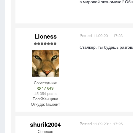
в мировой экономике? Обще
Lioness
Posted
11.09.2011 17:23
Сталкер, ты будешь разгов
Собеседники
17 649
45 354 posts
Пол:
Женщина
Откуда:
Ташкент
shurik2004
Posted
11.09.2011 17:25
Селесао