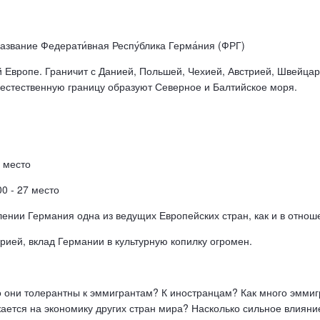
азвание Федерати́вная Респу́блика Герма́ния (ФРГ)
й Европе. Граничит с Данией, Польшей, Чехией, Австрией, Швейца
естественную границу образуют Северное и Балтийское моря.
7 место
0 - 27 место
нии Германия одна из ведущих Европейских стран, как и в отношен
орией, вклад Германии в культурную копилку огромен.
о они толерантны к эммигрантам? К иностранцам? Как много эммиг
ается на экономику других стран мира? Насколько сильное влияни