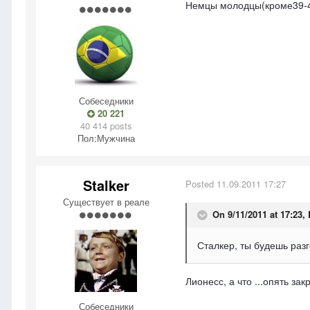
Немцы молодцы(кроме39-45)
Собеседники
20 221
40 414 posts
Пол:
Мужчина
Stalker
Posted
11.09.2011 17:27
Существует в реале
On 9/11/2011 at 17:23,
Сталкер, ты будешь раз
Лионесс, а что ...опять за
Собеседники