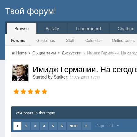
Твой форум!
Browse
Activity
Leaderboard
Chatbox
Forums
Guidelines
Staff
Calendar
Online Users
Home
Общие темы
Дискуссии
Имидж Германии. На сего
Имидж Германии. На сегод
Started by
Stalker
,
11.09.2011 17:17
254 posts in this topic
Page 1 of 11
1
2
3
4
5
6
NEXT