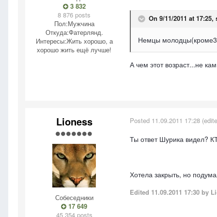
3 832
8 876 posts
On 9/11/2011 at 17:25, 
Пол:
Мужчина
Откуда:
Фатерлянд.
Немцы молодцы(кроме39-4
Интересы:
Жить хорошо, а
хорошо жить ещё лучше!
А чем этот возраст...не к
Lioness
Posted
11.09.2011 17:28
(edit
Ты ответ Шурика видел? КТ
Хотела закрыть, но подума
Edited
11.09.2011 17:30
by Li
Собеседники
17 649
45 354 posts