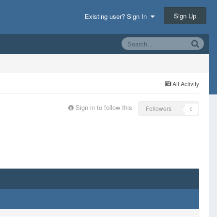
Sign Up
Existing user? Sign In
All Activity
Sign in to follow this
Followers
0