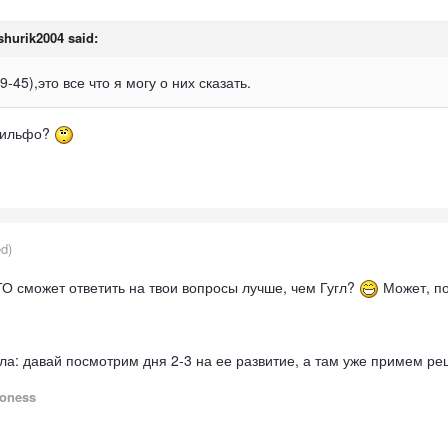
shurik2004 said:
5),это все что я могу о них сказать.
амильфо?
ed)
О сможет ответить на твои вопросы лучше, чем Гугл?
Может, п
ла: давай посмотрим дня 2-3 на ее развитие, а там уже примем ре
oness