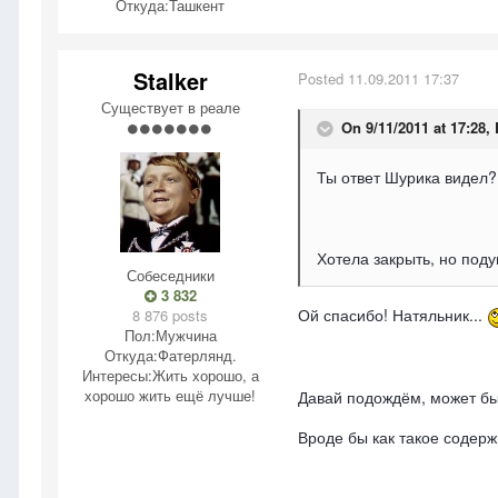
Откуда:
Ташкент
Stalker
Posted
11.09.2011 17:37
Существует в реале
On 9/11/2011 at 17:28,
Ты ответ Шурика видел?
Хотела закрыть, но под
Собеседники
3 832
Ой спасибо! Натяльник...
8 876 posts
Пол:
Мужчина
Откуда:
Фатерлянд.
Интересы:
Жить хорошо, а
хорошо жить ещё лучше!
Давай подождём, может быт
Вроде бы как такое содерж