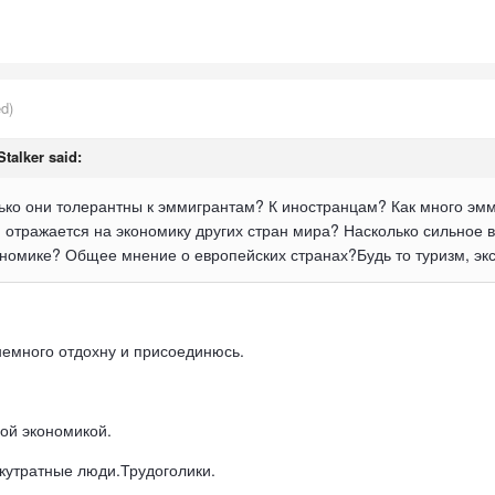
ed)
Stalker said:
ько они толерантны к эммигрантам? К иностранцам? Как много эмм
 отражается на экономику других стран мира? Насколько сильное 
номике? Общее мнение о европейских странах?Будь то туризм, экс
немного отдохну и присоединюсь.
ной экономикой.
ккутратные люди.Трудоголики.