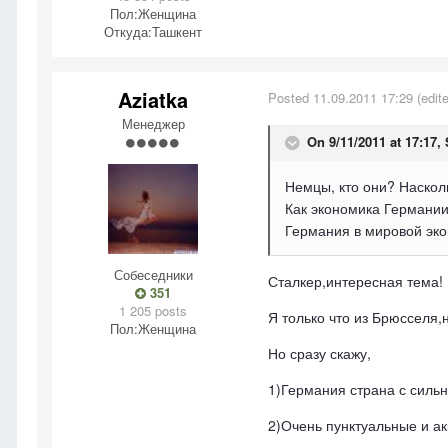
Пол:
Женщина
Откуда:
Ташкент
Aziatka
Posted
11.09.2011 17:29
(edit
Менеджер
On 9/11/2011 at 17:17, 
Немцы, кто они? Наскол
Как экономика Германии
Германия в мировой эко
Собеседники
Сталкер,интересная тема!
351
1 205 posts
Я только что из Брюсселя,
Пол:
Женщина
Но сразу скажу,
1)Германия страна с силь
2)Очень пунктуальные и а