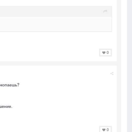
0
окопаешь?
шение.
0