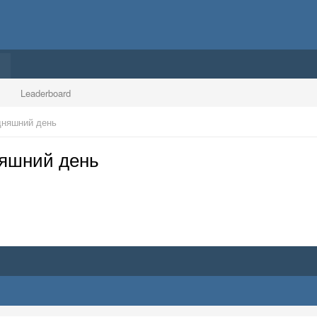
Leaderboard
дняшний день
няшний день