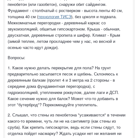
пенобетон (или газобетон), снаружи обит сайдингом.
Фундамент - столбчатый с ростверком - высота ленты 40 см,
толщина 40 см (
технология ТИСЭ
), без цоколя и подвала.
Межкомнатные перегородки - деревянный каркас со
звукоизоляцией, обшитые гипсокартоном. Крыша - обычная,
двускатная, деревянные стропила и шифер. Климат - Крым
(зимой теплее, летом прохладнее чем у нас, но весной и
осенью часто идут дожди).
Вопросы:
1. Какое нужно делать перекрытие для пола? На грунт
предварительно засыпается песок и щебень. Склоняюсь к
деревянным балкам (пролет 4 и 3 метра на 2 стороны - в
середине дома фундаментная перегородка), с
гидроизоляцией, утеплением роквулом, далее лаги и ДСП.
Какое сечение нужно для балок? Может что-то добавить в
этот "бутерброд"? Порекомендуйте утеплитель.
2. Слышал, что стены из пенобетона "усаживаются" в течении
какого-то времени, чуть ли не на сантиметр (как стены из
сруба). Как крепить гипсокартон, ведь если стены сядут, то
отделка пойдет насмарку? Ждать усадки нет ни желания ни