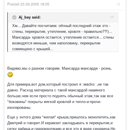
Posted
23.09.2009 18:05
Aj_bay said:
Хм... Давайте посчитаем: обчный последний этаж это -
стены, перекрытие, утепление, кровля - правильно??!)...
Мансарда- кровля остается, утепление остается... стены
возводятся меньше, чем наполовину, перекрытие
совмещено с крышей...
Видимо,мы о разном говорим. Мансарда мансарде - рознь.
Для примера,вот дом,который построил я :wacko: ,не так
давно. Расход материала с такой мансардой наамного
больше,чем если просто поднять обычный этаж,так как все
"боковины" покрыты мягкой кровлей и тепло-и-проче-
изолированы.
Еще у энтого дома "жилая" крыша,пришлось монолитить,как
Дмитрий и говорит.И керамзит закладывать в перекрытие,и
сетку рабица,и гидроизоляцию,и все это в виде сендвича.Но