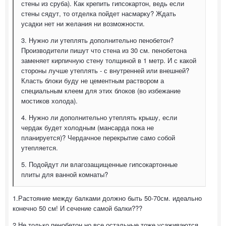
стены из сруба). Как крепить гипсокартон, ведь если
стены сядут, то отделка пойдет насмарку? Ждать
усадки нет ни желания ни возможности.
3. Нужно ли утеплять дополнительно пенобетон?
Производители пишут что стена из 30 см. пенобетона
заменяет кирпичную стену толщиной в 1 метр. И с какой
стороны лучше утеплять - с внутренней или внешней?
Класть блоки буду не цементным раствором а
специальным клеем для этих блоков (во избежание
мостиков холода).
4. Нужно ли дополнительно утеплять крышу, если
чердак будет холодным (мансарда пока не
планируется)? Чердачное перекрытие само собой
утепляется.
5. Подойдут ли влагозащищенные гипсокартонные
плиты для ванной комнаты?
1.Растояние между балками должно быть 50-70см. идеально
конечно 50 см! И сечение самой балки???
2.Не только пенобетон но все остальные тоже усаживаются.