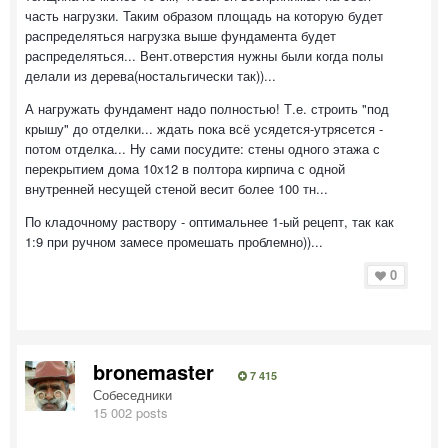
часть нагрузки. Таким образом площадь на которую будет
распределяться нагрузка выше фундамента будет
распределяться... Вент.отверстия нужны были когда полы
делали из дерева(ностальгически так))...
А нагружать фундамент надо полностью! Т.е. строить "под
крышу" до отделки... ждать пока всё усядется-утрясется -
потом отделка... Ну сами посудите: стены одного этажа с
перекрытием дома 10х12 в полтора кирпича с одной
внутренней несущей стеной весит более 100 тн...
По кладочному раствору - оптимальнее 1-ый рецепт, так как
1:9 при ручном замесе промешать проблемно))...
0
bronemaster
7 415
Собеседники
15 002 posts