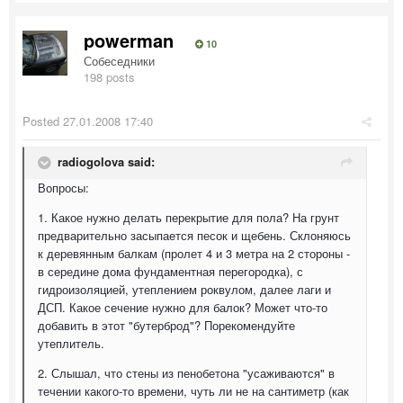
powerman
10
Собеседники
198 posts
Posted
27.01.2008 17:40
radiogolova said:
Вопросы:
1. Какое нужно делать перекрытие для пола? На грунт
предварительно засыпается песок и щебень. Склоняюсь
к деревянным балкам (пролет 4 и 3 метра на 2 стороны -
в середине дома фундаментная перегородка), с
гидроизоляцией, утеплением роквулом, далее лаги и
ДСП. Какое сечение нужно для балок? Может что-то
добавить в этот "бутерброд"? Порекомендуйте
утеплитель.
2. Слышал, что стены из пенобетона "усаживаются" в
течении какого-то времени, чуть ли не на сантиметр (как