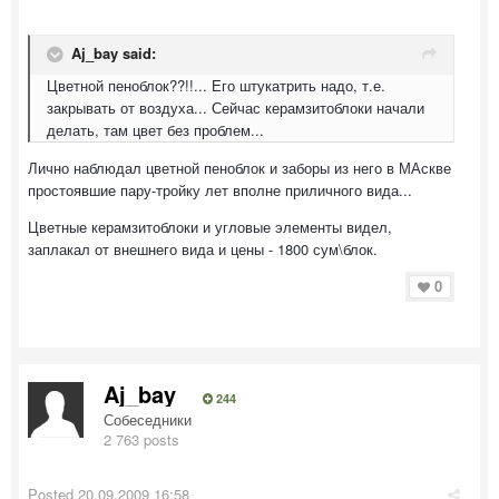
Aj_bay said:
Цветной пеноблок??!!... Его штукатрить надо, т.е.
закрывать от воздуха... Сейчас керамзитоблоки начали
делать, там цвет без проблем...
Лично наблюдал цветной пеноблок и заборы из него в МАскве
простоявшие пару-тройку лет вполне приличного вида...
Цветные керамзитоблоки и угловые элементы видел,
заплакал от внешнего вида и цены - 1800 сум\блок.
0
Aj_bay
244
Собеседники
2 763 posts
Posted
20.09.2009 16:58