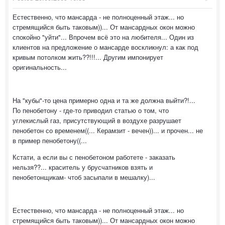
Естественно, что мансарда - не полноценный этаж... но
стремящийся быть таковым))... От мансардных окон можно
спокойно "уйти"... Впрочем всё это на любителя... Один из
клиентов на предложение о мансарде воскликнул: а как под
кривым потолком жить??!!!... Другим импонирует
оригинальность...
На "кубы"-то цена примерно одна и та же должна выйти?!...
По пенобетону - где-то приводил статью о том, что
углекислый газ, присутствующий в воздухе разрушает
пенобетон со временем((... Керамзит - вечен))... и прочен... не
в пример пенобетону((...
Кстати, а если вы с пенобетоном работете - заказать
нельзя??... краситель у брусчатников взять и
пенобетонщикам- чтоб засыпали в мешалку)...
Естественно, что мансарда - не полноценный этаж... но
стремящийся быть таковым))... От мансардных окон можно