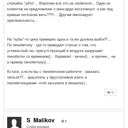
спокойно "уйти"... Впрочем всё это на любителя... Один из
клиентов на предложение о мансарде воскликнул: а как под
кривым потолком жить??!!!... Другим импонирует
оригинальность...
На "кубы"-то цена примерно одна и та же должна выйти?!...
По пенобетону - где-то приводил статью о том, что
углекислый газ, присутствующий в воздухе разрушает
пенобетон со временем((... Керамзит - вечен))... и прочен... не
в пример пенобетону((...
Кстати, а если вы с пенобетоном работете - заказать
нельзя??... краситель у брусчатников взять и
пенобетонщикам- чтоб засыпали в мешалку)...
0
S_Malikov
5
Собеседники