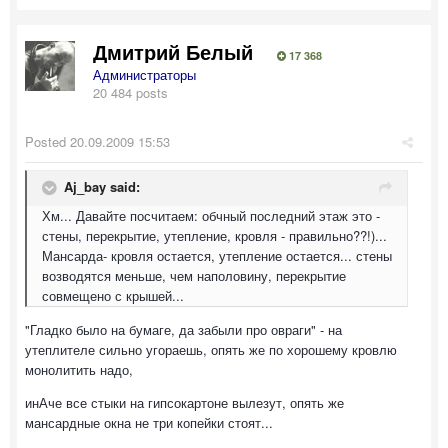
Дмитрий Белый
17 368
Администраторы
20 484 posts
Posted
20.09.2009 15:53
Aj_bay said:
Хм... Давайте посчитаем: обчный последний этаж это -
стены, перекрытие, утепление, кровля - правильно??!)...
Мансарда- кровля остается, утепление остается... стены
возводятся меньше, чем наполовину, перекрытие
совмещено с крышей...
"Гладко было на бумаге, да забыли про овраги" - на
утеплителе сильно угораешь, опять же по хорошему кровлю
монолитить надо,
инАче все стыки на гипсокартоне вылезут, опять же
мансардные окна не три копейки стоят...