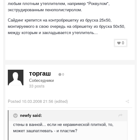
любым плотным утеплителем, например "Роквулом",
экструдированным пенополистиролом.
Сайдинг крепится на контробрешетку из бруска 25х50,
монтируемого в свою очередь на обрешетку из бруска 50х50,
между которым и закладывается утеплитель...
0
торгаш
0
Собеседники
33 posts
Posted
10.03.2008 21:56
(edited)
newfy said:
стены в ванной... если не керамической плиткой, то,
может зашпатлевать - и пластик?