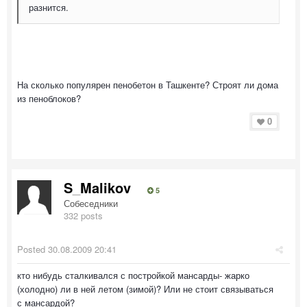
разнится.
На сколько популярен пенобетон в Ташкенте? Строят ли дома
из пеноблоков?
0
S_Malikov
5
Собеседники
332 posts
Posted
30.08.2009 20:41
кто нибудь сталкивался с постройкой мансарды- жарко
(холодно) ли в ней летом (зимой)? Или не стоит связываться
с мансардой?