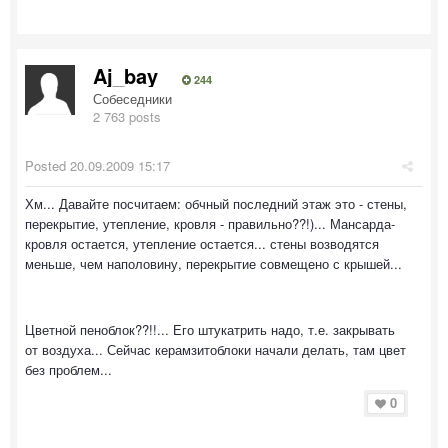
Aj_bay
244
Собеседники
2 763 posts
Posted
20.09.2009 15:17
Хм... Давайте посчитаем: обчный последний этаж это - стены,
перекрытие, утепление, кровля - правильно??!)... Мансарда-
кровля остается, утепление остается... стены возводятся
меньше, чем наполовину, перекрытие совмещено с крышей...
Цветной пеноблок??!!... Его штукатрить надо, т.е. закрывать
от воздуха... Сейчас керамзитоблоки начали делать, там цвет
без проблем...
0