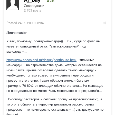
244
Собеседники
2 763 posts
Posted
24.09.2009 03:34
2bronemaster
У вас, по-моему, псевдо-мансарда))... т.к., судя по фото вы
имеете полноценный этаж, "замаскированный" под
мансарду))...
http://www.chaoslend.ru/design/penthouse.html
- типичные
мансарды... на строительстве дома, который освещается на
моем сайте, крыша позволяет сделать такую мансарду -
необходимо только возвести внутренние перегородки и
провести утепление. Таким образом имелся бы этаж
примерно 70-80% от площади обычного этажа... На мансарде
по определению не может быть монолитного перекрытия!))...
По-поводу растворов и бетонов: прошу не провоцировать:), а
то опять обвинять в чересчур детальном рассмотрении
процессов, что неинтересно остальным))...( см. дискуссию по
бетону)...