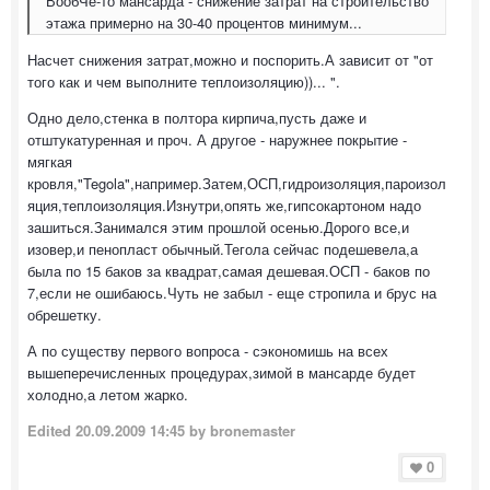
ВообЧе-то мансарда - снижение затрат на строительство
этажа примерно на 30-40 процентов минимум...
Насчет снижения затрат,можно и поспорить.А зависит от "от
того как и чем выполните теплоизоляцию))... ".
Одно дело,стенка в полтора кирпича,пусть даже и
отштукатуренная и проч. А другое - наружнее покрытие -
мягкая
кровля,"Tegola",например.Затем,ОСП,гидроизоляция,пароизол
яция,теплоизоляция.Изнутри,опять же,гипсокартоном надо
зашиться.Занимался этим прошлой осенью.Дорого все,и
изовер,и пенопласт обычный.Тегола сейчас подешевела,а
была по 15 баков за квадрат,самая дешевая.ОСП - баков по
7,если не ошибаюсь.Чуть не забыл - еще стропила и брус на
обрешетку.
А по существу первого вопроса - сэкономишь на всех
вышеперечисленных процедурах,зимой в мансарде будет
холодно,а летом жарко.
Edited
20.09.2009 14:45
by bronemaster
0