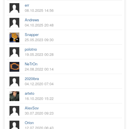
err
08.10.2025 14:56
Andrews
04.10.2025 20:48
Snapper
25.05.2023 09:30
polotno
19.05.2023 00:28
NeTrOn
24.08.2022 00:14
2020ibra
04.12.2020 07:04
arteto
16.10.2020 15:22
AlexSov
30.07.2020 09:23
Orion
12.07.2020 06:43