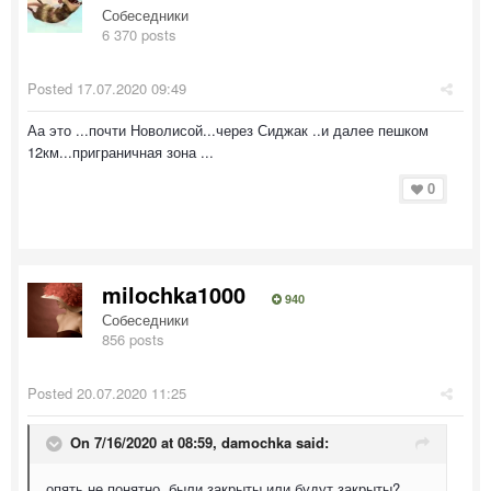
Собеседники
6 370 posts
Posted
17.07.2020 09:49
Аа это ...почти Новолисой...через Сиджак ..и далее пешком
12км...приграничная зона ...
0
milochka1000
940
Собеседники
856 posts
Posted
20.07.2020 11:25
On 7/16/2020 at 08:59,
damochka
said:
опять не понятно, были закрыты или будут закрыты?