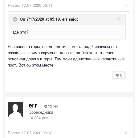
Posted
17.07.2020 06:11
On 7/17/2020 at 05:19,
err
said:
где это?
На трассе в горы, после плотины-моста над Чирчиком есть
развилка - прямо окружная дорогая на Газакент, а левее
основная дорога в горы. Там один единственный карантинный
пост. Вот об этом месте.
0
err
12 096
Собеседники
14 384 posts
Posted
17.07.2020 06:13