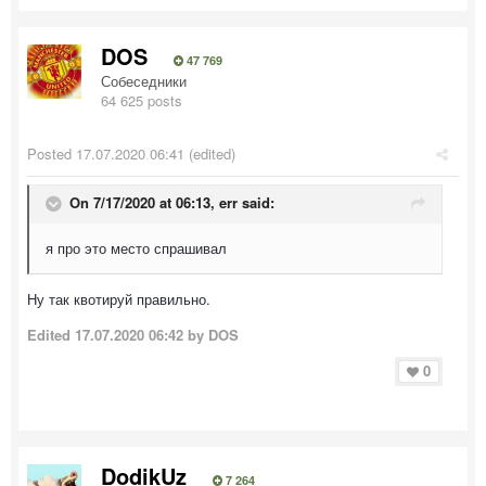
DOS
47 769
Собеседники
64 625 posts
Posted
17.07.2020 06:41
(edited)
On 7/17/2020 at 06:13,
err
said:
я про это место спрашивал
Ну так квотируй правильно.
Edited
17.07.2020 06:42
by DOS
0
DodikUz
7 264