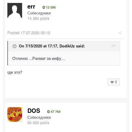
err
12 096
Собеседники
14 384 posts
Posted
17.07.2020 05:19
On 7/15/2020 at 17:17,
DodikUz
said:
Отлично ...Рахмат за инфу...
где это?
0
DOS
47 769
Собеседники
64 625 posts