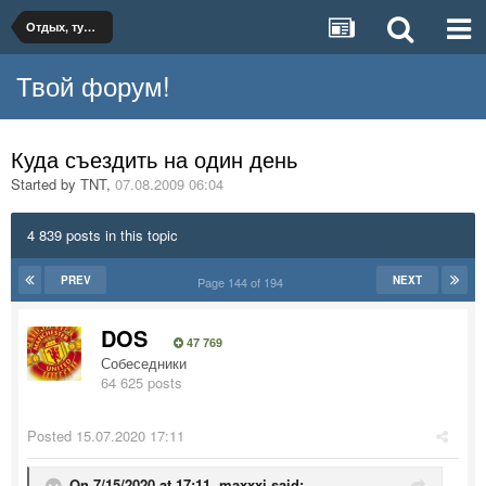
Отдых, туризм, путешествия
Твой форум!
Куда съездить на один день
Started by
TNT
,
07.08.2009 06:04
4 839 posts in this topic
PREV
NEXT
Page 144 of 194
DOS
47 769
Собеседники
64 625 posts
Posted
15.07.2020 17:11
On 7/15/2020 at 17:11,
maxxxi
said: