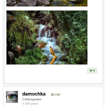
9
damochka
2 281
Собеседники
4 336 posts