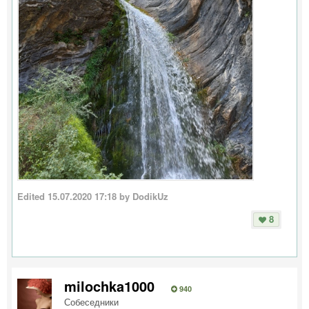
Edited
15.07.2020 17:18
by DodikUz
8
milochka1000
940
Собеседники