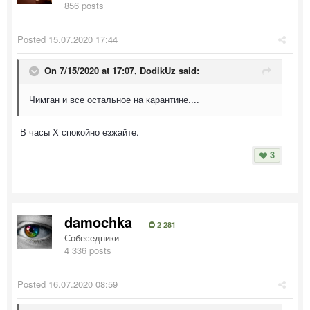
856 posts
Posted
15.07.2020 17:44
On 7/15/2020 at 17:07,
DodikUz
said:
Чимган и все остальное на карантине....
В часы Х спокойно езжайте.
3
damochka
2 281
Собеседники
4 336 posts
Posted
16.07.2020 08:59