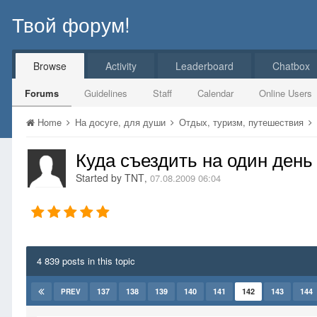
Твой форум!
Browse
Activity
Leaderboard
Chatbox
Forums
Guidelines
Staff
Calendar
Online Users
Home
На досуге, для души
Отдых, туризм, путешествия
Куда съездить на один день
Started by
TNT
,
07.08.2009 06:04
4 839 posts in this topic
137
138
139
140
141
142
143
144
PREV