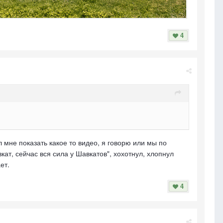
4
л мне показать какое то видео, я говорю или мы по
кат, сейчас вся сила у Шавкатов", хохотнул, хлопнул
ает.
4