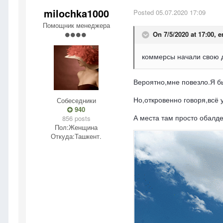
milochka1000
Posted
05.07.2020 17:09
Помощник менеджера
On 7/5/2020 at 17:00,
e
коммерсы начали свою де
Вероятно,мне повезло.Я б
Но,откровенно говоря,всё у
Собеседники
940
А места там просто обалд
856 posts
Пол:
Женщина
Откуда:
Ташкент.