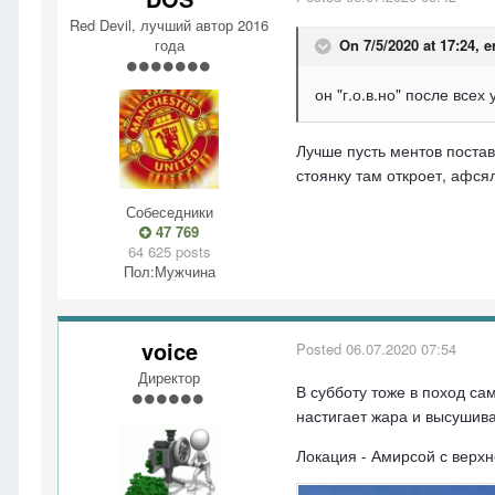
Red Devil, лучший автор 2016
года
On 7/5/2020 at 17:24,
e
он "г.о.в.но" после всех
Лучше пусть ментов постав
стоянку там откроет, афс
Собеседники
47 769
64 625 posts
Пол:
Мужчина
voice
Posted
06.07.2020 07:54
Директор
В субботу тоже в поход са
настигает жара и высушива
Локация - Амирсой с верхн