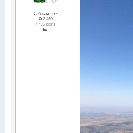
Собеседники
2 450
4 435 posts
Пол: