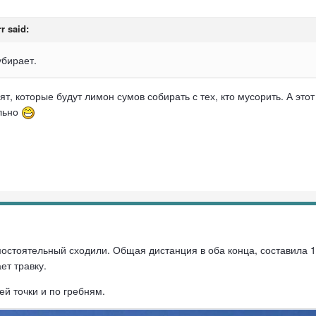
rr
said:
 убирает.
ят, которые будут лимон сумов собирать с тех, кто мусорить. А эт
яльно
мостоятельный сходили. Общая дистанция в оба конца, составила 1
ет травку.
ей точки и по гребням.