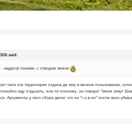
DOS
said:
ь - кадастр покажи, с отводом земли
орит типа эта территория отдана де ему в вечное пользование, хоте
покойно иду отдыхать, или по плохому, он говорит "меня зовут Шав
я. Аргументы у него сбора денег что он "г.о.в.но" после всех убир