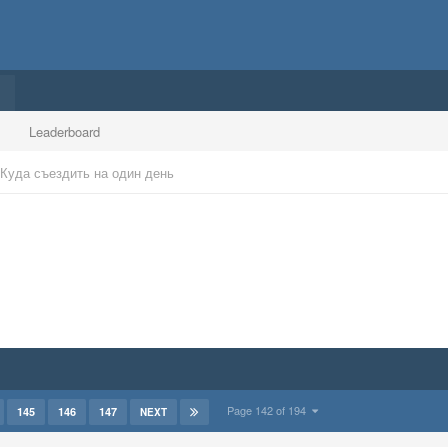
Leaderboard
Куда съездить на один день
Page 142 of 194
145
146
147
NEXT