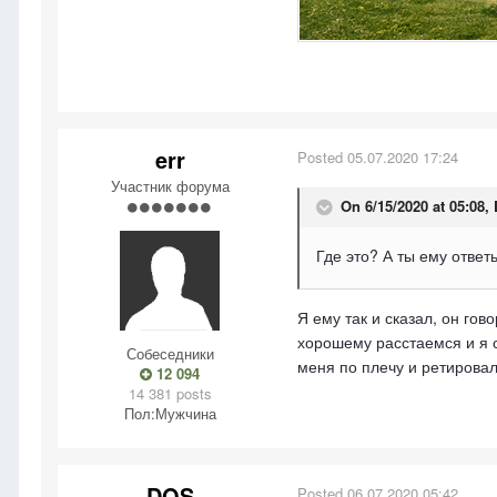
err
Posted
05.07.2020 17:24
Участник форума
On 6/15/2020 at 05:08,
Где это? А ты ему ответ
Я ему так и сказал, он гов
хорошему расстаемся и я с
Собеседники
меня по плечу и ретировалс
12 094
14 381 posts
Пол:
Мужчина
DOS
Posted
06.07.2020 05:42