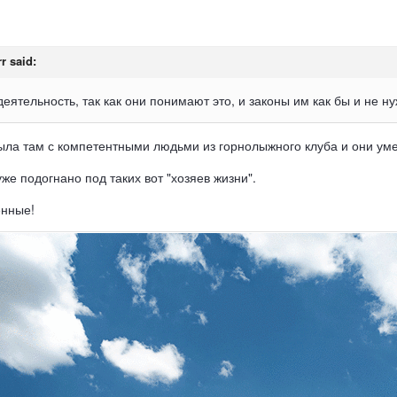
rr
said:
ятельность, так как они понимают это, и законы им как бы и не н
ыла там с компетентными людьми из горнолыжного клуба и они уме
же подогнано под таких вот "хозяев жизни".
енные!