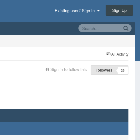
Sign Up
Existing user? Sign In
All Activity
Sign in to follow this
Followers
26