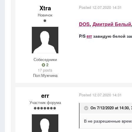
Xtra
Posted
12.07.2020 14:31
Новичок
DOS
,
Дмитрий Белый
P/S
err
завидую белой за
Собеседники
2
17 posts
Пол:
Мужчина
err
Posted
12.07.2020 14:31
Участник форума
On 7/12/2020 at 14:30,
В не разрешенные время