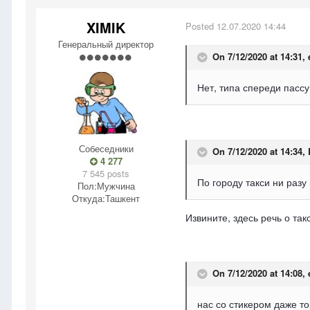
XIMIK
Posted
12.07.2020 14:44
Генеральный директор
On 7/12/2020 at 14:31,
Нет, типа спереди пассу
Собеседники
On 7/12/2020 at 14:34,
4 277
7 545 posts
По городу такси ни разу
Пол:
Мужчина
Откуда:
Ташкент
Извините, здесь речь о так
On 7/12/2020 at 14:08,
нас со стикером даже т