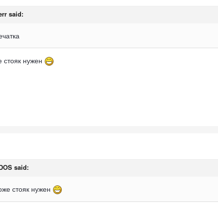
err
said:
ечатка
е стояк нужен
DOS
said:
тоже стояк нужен