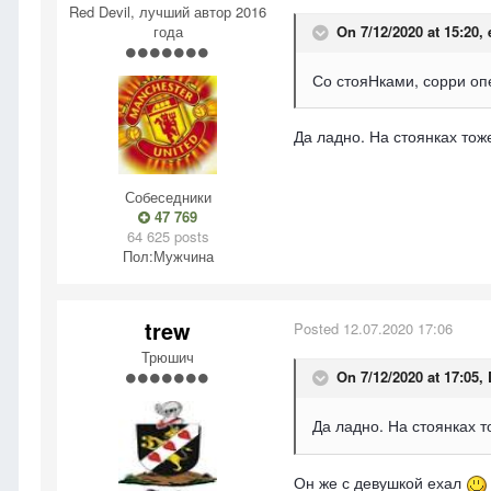
Red Devil, лучший автор 2016
года
On 7/12/2020 at 15:20,
Со стояНками, сорри оп
Да ладно. На стоянках тож
Собеседники
47 769
64 625 posts
Пол:
Мужчина
trew
Posted
12.07.2020 17:06
Трюшич
On 7/12/2020 at 17:05,
Да ладно. На стоянках 
Он же с девушкой ехал