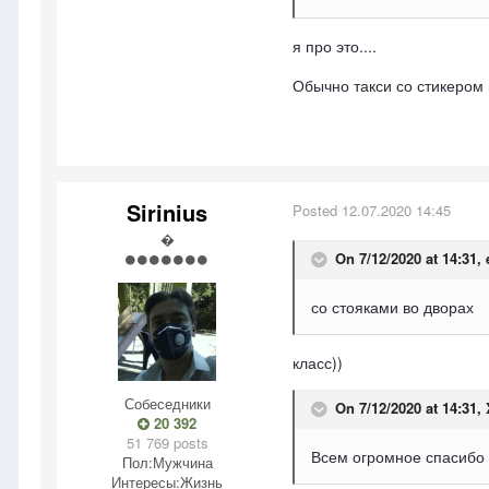
я про это....
Обычно такси со стикером 
Sirinius
Posted
12.07.2020 14:45
�
On 7/12/2020 at 14:31,
со стояками во дворах
класс))
Собеседники
On 7/12/2020 at 14:31,
20 392
51 769 posts
Всем огромное спасибо
Пол:
Мужчина
Интересы:
Жизнь