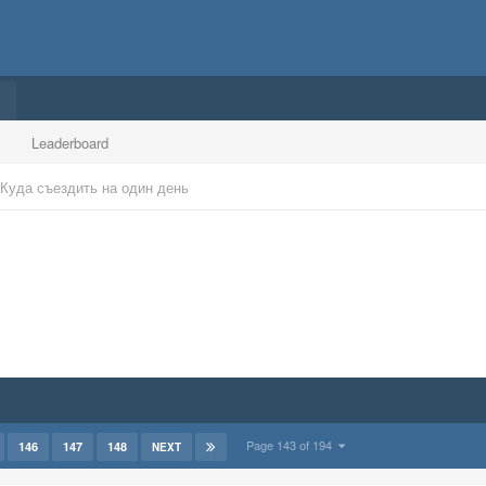
Leaderboard
Куда съездить на один день
Page 143 of 194
146
147
148
NEXT