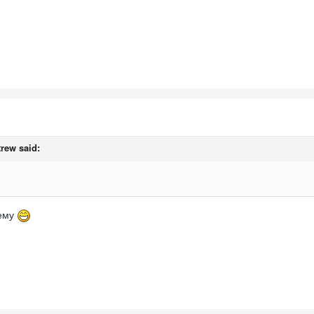
trew
said:
тему