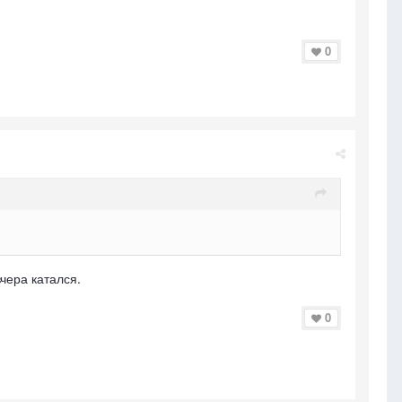
0
вчера катался.
0