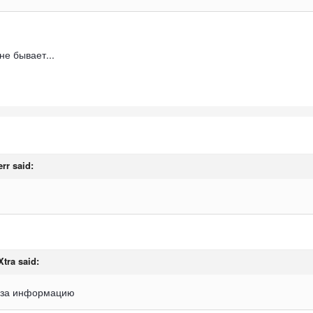
не бывает...
err
said:
Xtra
said:
 за информацию