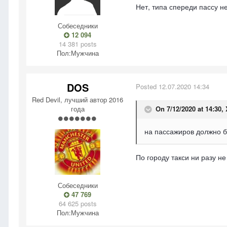
Нет, типа спереди пассу н
Собеседники
12 094
14 381 posts
Пол:
Мужчина
DOS
Posted
12.07.2020 14:34
Red Devil, лучший автор 2016
года
On 7/12/2020 at 14:30,
на пассажиров должно бы
По городу такси ни разу н
Собеседники
47 769
64 625 posts
Пол:
Мужчина