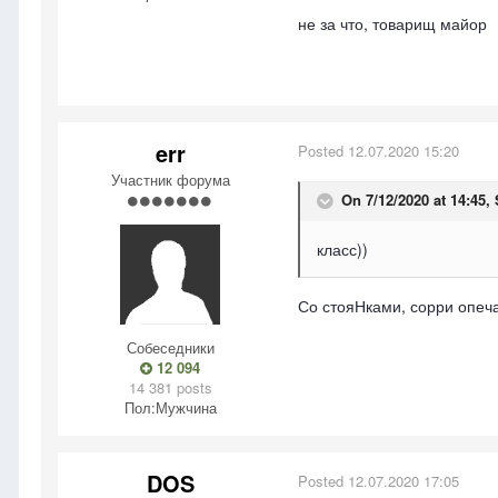
не за что, товарищ майор
err
Posted
12.07.2020 15:20
Участник форума
On 7/12/2020 at 14:45,
класс))
Со стояНками, сорри опеч
Собеседники
12 094
14 381 posts
Пол:
Мужчина
DOS
Posted
12.07.2020 17:05