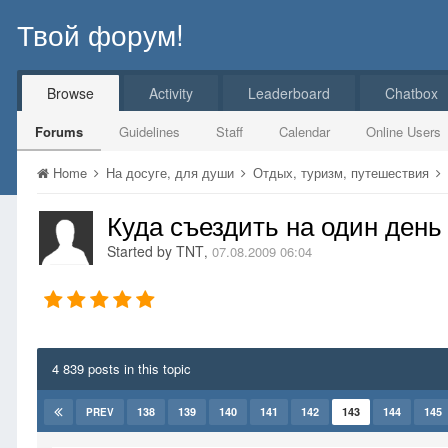
Твой форум!
Browse
Activity
Leaderboard
Chatbox
Forums
Guidelines
Staff
Calendar
Online Users
Home
На досуге, для души
Отдых, туризм, путешествия
Куда съездить на один день
Started by
TNT
,
07.08.2009 06:04
4 839 posts in this topic
138
139
140
141
142
143
144
145
PREV