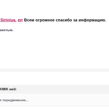
,
Sirinius
,
err
Всем огромное спасибо за информацию.
вистью.
XIMIK
said:
 передвижении...