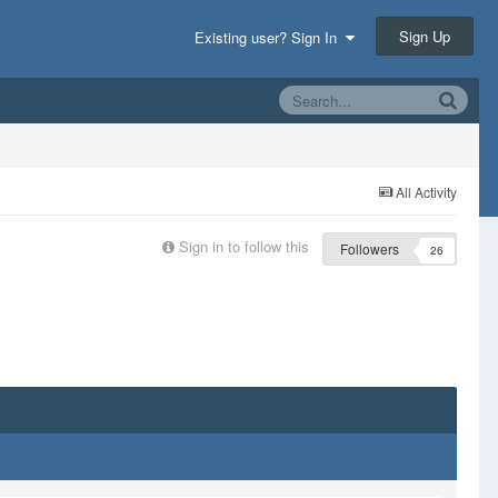
Sign Up
Existing user? Sign In
All Activity
Sign in to follow this
Followers
26