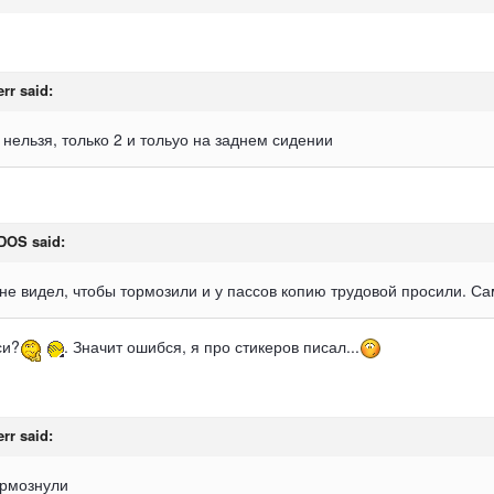
err
said:
 нельзя, только 2 и тольуо на заднем сидении
DOS
said:
 не видел, чтобы тормозили и у пассов копию трудовой просили. Са
си?
. Значит ошибся, я про стикеров писал...
err
said:
ормознули