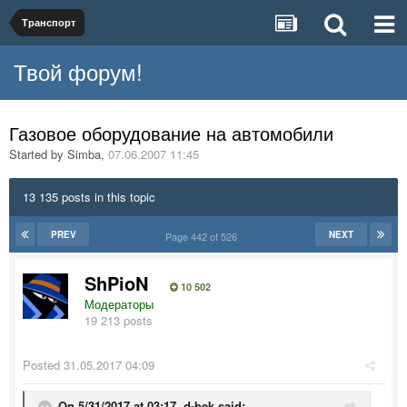
Транспорт
Твой форум!
Газовое оборудование на автомобили
Started by
Simba
,
07.06.2007 11:45
13 135 posts in this topic
PREV
NEXT
Page 442 of 526
ShPioN
10 502
Модераторы
19 213 posts
Posted
31.05.2017 04:09
On 5/31/2017 at 03:17, d-bek said: