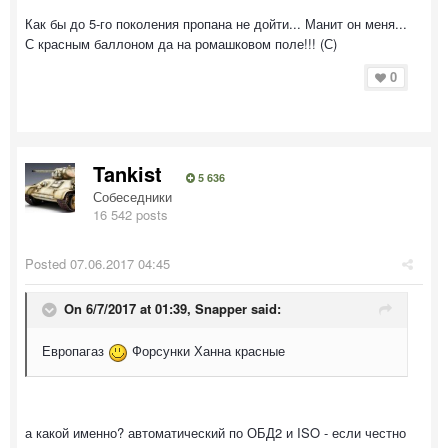
Как бы до 5-го поколения пропана не дойти... Манит он меня...
С красным баллоном да на ромашковом поле!!! (С)
0
Tankist
5 636
Собеседники
16 542 posts
Posted
07.06.2017 04:45
On 6/7/2017 at 01:39, Snapper said:
Европагаз
Форсунки Ханна красные
а какой именно? автоматический по ОБД2 и ISO - если честно