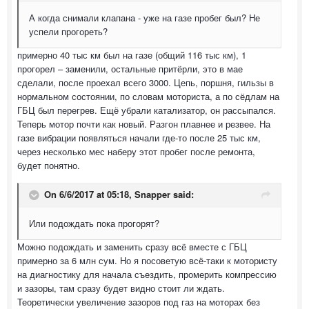
А когда снимали клапана - уже на газе пробег был? Не
успели прогореть?
примерно 40 тыс км был на газе (общий 116 тыс км), 1
прогорел – заменили, остальные притёрли, это в мае
сделали, после проехал всего 3000. Цепь, поршня, гильзы в
нормальном состоянии, по словам моториста, а по сёдлам на
ГБЦ был перегрев. Ещё убрали катализатор, он рассыпался.
Теперь мотор почти как новый. Разгон плавнее и резвее. На
газе вибрации появляться начали где-то после 25 тыс км,
через несколько мес наберу этот пробег после ремонта,
будет понятно.
On 6/6/2017 at 05:18, Snapper said:
Или подождать пока прогорят?
Можно подождать и заменить сразу всё вместе с ГБЦ
примерно за 6 млн сум. Но я посоветую всё-таки к мотористу
на диагностику для начала съездить, промерить компрессию
и зазоры, там сразу будет видно стоит ли ждать.
Теоретически увеличение зазоров под газ на моторах без