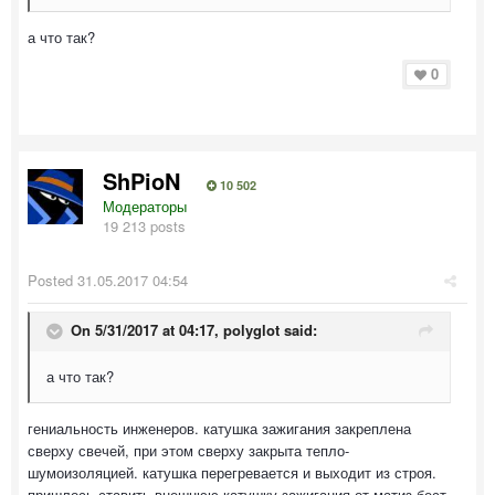
а что так?
0
ShPioN
10 502
Модераторы
19 213 posts
Posted
31.05.2017 04:54
On 5/31/2017 at 04:17, polyglot said:
а что так?
гениальность инженеров. катушка зажигания закреплена
сверху свечей, при этом сверху закрыта тепло-
шумоизоляцией. катушка перегревается и выходит из строя.
пришлось ставить внешнюю катушку зажигания от матиз-бест