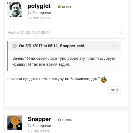
polyglot
18 981
Собеседники
26 558 posts
Posted
31.05.2017 08:55
On 5/31/2017 at 06:14, Snapper said:
Зачем? Я на своём лосе тупо убрал эту пластмассовую
крышку. И так все время ездил.
снизили среднюю температуру по больничке, док?
0
Snapper
19 994
Собеседники
15 766 posts