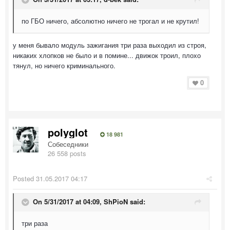
по ГБО ничего, абсолютно ничего не трогал и не крутил!
у меня бывало модуль зажигания три раза выходил из строя,
никаких хлопков не было и в помине... движок троил, плохо
тянул, но ничего криминального.
0
polyglot
18 981
Собеседники
26 558 posts
Posted
31.05.2017 04:17
On 5/31/2017 at 04:09, ShPioN said:
три раза