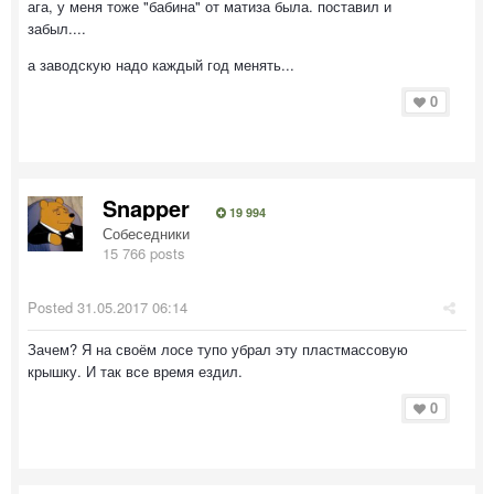
ага, у меня тоже "бабина" от матиза была. поставил и
забыл....
а заводскую надо каждый год менять...
0
Snapper
19 994
Собеседники
15 766 posts
Posted
31.05.2017 06:14
Зачем? Я на своём лосе тупо убрал эту пластмассовую
крышку. И так все время ездил.
0