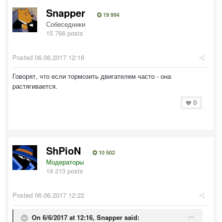
Snapper
19 994
Собеседники
15 766 posts
Posted
06.06.2017 12:16
Говорят, что если тормозить двигателем часто - она
растягивается.
0
ShPioN
10 502
Модераторы
19 213 posts
Posted
06.06.2017 12:22
On 6/6/2017 at 12:16, Snapper said: