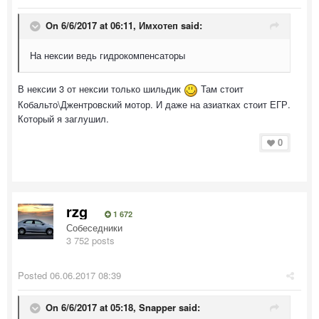
On 6/6/2017 at 06:11, Имхотеп said:
На нексии ведь гидрокомпенсаторы
В нексии 3 от нексии только шильдик
Там стоит
Кобальто\Джентровский мотор. И даже на азиатках стоит ЕГР.
Который я заглушил.
0
rzg
1 672
Собеседники
3 752 posts
Posted
06.06.2017 08:39
On 6/6/2017 at 05:18, Snapper said: