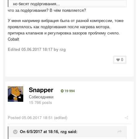
но бесят подёргивания...
что за подёргивания? В чём появляется?
У меня например вибрация была от разной компрессии, тоже
проявлялось как подёргивания после нагрева мотора.
притирка клапанов и регулировка зазоров проблему сняло.
Cobalt
Edited
05.06.2017 18:17
by rzg
0
Snapper
19 994
Собеседники
15 766 posts
Posted
05.06.2017 18:51
(edited)
On 6/5/2017 at 18:16, rzg said: