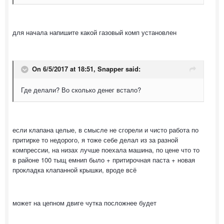
для начала напишите какой газовый комп установлен
On 6/5/2017 at 18:51, Snapper said:
Где делали? Во сколько денег встало?
если клапана целые, в смысле не сгорели и чисто работа по
притирке то недорого, я тоже себе делал из за разной
компрессии, на низах лучше поехала машина, по цене что то
в районе 100 тыщ емнип было + притирочная паста + новая
прокладка клапанной крышки, вроде всё
может на цепном двиге чутка посложнее будет