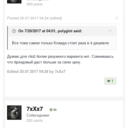
250 posts
Posted
20.07.2017 04:24
(edited)
On 7/20/2017 at 04:01,
polyglot
said:
Все тоже самое только Клаида стоит раза в 4 дешевле
Думаю для гбо2 более разумного варианта нет. Сомневаюсь
что брэндовый даст больше за свою цену.
Edited
20.07.2017 04:28
by 7xXx7
1
7xXx7
46
Собеседники
250 posts