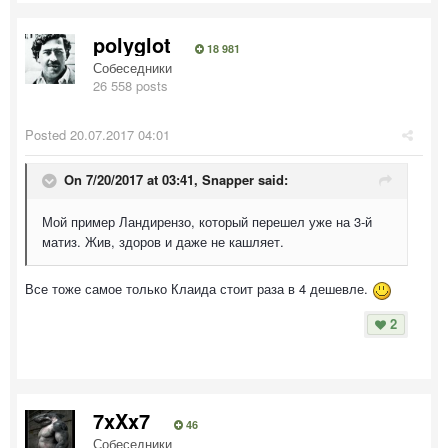
polyglot
18 981
Собеседники
26 558 posts
Posted
20.07.2017 04:01
On 7/20/2017 at 03:41,
Snapper
said:
Мой пример Ландирензо, который перешел уже на 3-й
матиз. Жив, здоров и даже не кашляет.
Все тоже самое только Клаида стоит раза в 4 дешевле.
2
7xXx7
46
Собеседники