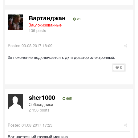
Вартанджан
20
Заблокированные
136 posts
Posted
03.08.2017 18:09
3е поколение подключается к дк и дозатор электронный.
0
sher1000
665
Собеседники
2 136 posts
Posted
04.08.2017 17:23
Вот настоящий газовый машина