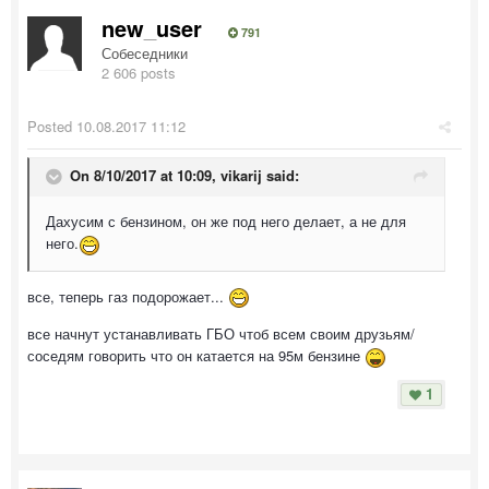
new_user
791
Собеседники
2 606 posts
Posted
10.08.2017 11:12
On 8/10/2017 at 10:09,
vikarij
said:
Дахусим с бензином, он же под него делает, а не для
него.
все, теперь газ подорожает...
все начнут устанавливать ГБО чтоб всем своим друзьям/
соседям говорить что он катается на 95м бензине
1