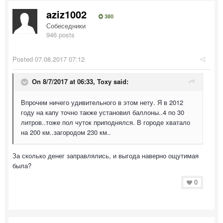
aziz1002
380
Собеседники
946 posts
Posted
07.08.2017 07:12
On 8/7/2017 at 06:33,
Toxy
said:
Впрочем ничего удивительного в этом нету. Я в 2012
году на капу точно также установил баллоны..4 по 30
литров..тоже пол чуток приподнялся. В городе хватало
на 200 км..загородом 230 км..
За сколько денег заправлялись, и выгода наверно ощутимая
была?
0