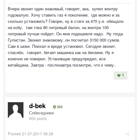
Вчера звонит один знакомый, говорит, ака, купил жентру
годовалую. Хочу ставить газ 4 поколение, где можно и за
сколько установить? Говорю, ну в стаге за 470 у.е. обещали
на кобу, там тока 90 литровый балон, на жентра 100
литровый лучше пойдет. Он мне подешевле надо. Ну тогда
Гулистан. Звонил знакомому..он посчитал 3150 000 сумов.
Сам в шоке. Поехал и вроде установил. Сегодня звонит,
спасибо, говорит, бегает машинка как на бензине. Ну я
конечно не поверил. Установщик предупредил, все
китайщина. Завтра - послезавтра посмотрю, что к чему..
1
d-bek
352
Собеседники
953 posts
Posted
21.07.2017 08:28