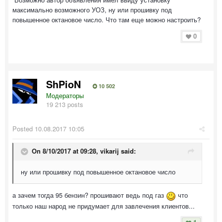
максимально возможного УОЗ, ну или прошивку под
повышенное октановое число. Что там еще можно настроить?
0
ShPioN
10 502
Модераторы
19 213 posts
Posted
10.08.2017 10:05
On 8/10/2017 at 09:28,
vikarij
said:
ну или прошивку под повышенное октановое число
а зачем тогда 95 бензин? прошивают ведь под газ
что
только наш народ не придумает для завлечения клиентов...