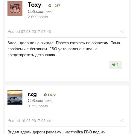
Toxy
1 237
Собеседники
2 899 posts
Posted
07.08.2017 07:43
Здесь дело не на выгоде. Просто катаюсь по областям. Тама
проблемы с бензином. ГБО установлено с целью
предотвратить детонацию..
1
rzg
1 672
Собеседники
3 752 posts
Posted
10.08.2017 08:44
Видел вдоль дороги рекламу «настройка ГБО под 95