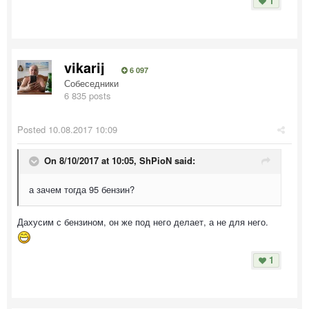
1
vikarij
6 097
Собеседники
6 835 posts
Posted
10.08.2017 10:09
On 8/10/2017 at 10:05,
ShPioN
said:
а зачем тогда 95 бензин?
Дахусим с бензином, он же под него делает, а не для него.
1