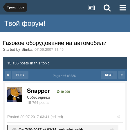
Транспорт
Твой форум!
Газовое оборудование на автомобили
Started by
Simba
,
07.06.2007 11:45
13 135 posts in this topic
PREV
NEXT
Page 446 of 526
Snapper
19 990
Собеседники
15 764 posts
Posted
20.07.2017 03:41
(edited)
On 7/20/2017 at 03:34,
polyglot
said: