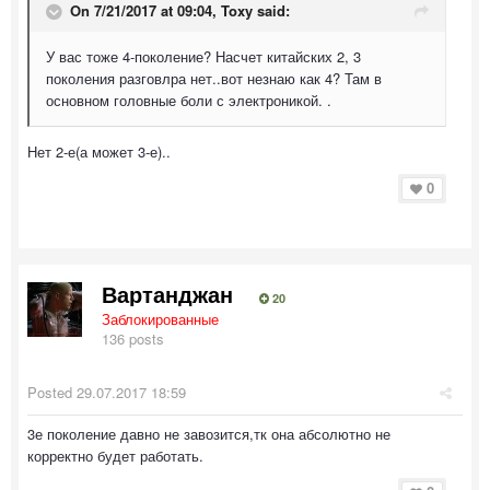
On 7/21/2017 at 09:04,
Toxy
said:
У вас тоже 4-поколение? Насчет китайских 2, 3
поколения разговлра нет..вот незнаю как 4? Там в
основном головные боли с электроникой. .
Нет 2-е(а может 3-е)..
0
Вартанджан
20
Заблокированные
136 posts
Posted
29.07.2017 18:59
3е поколение давно не завозится,тк она абсолютно не
корректно будет работать.