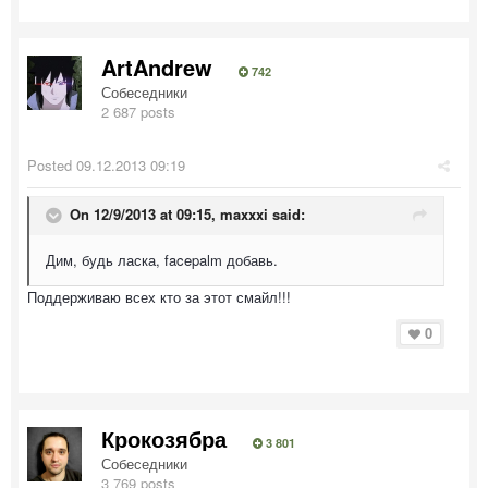
ArtAndrew
742
Собеседники
2 687 posts
Posted
09.12.2013 09:19
On 12/9/2013 at 09:15, maxxxi said:
Дим, будь ласка, facepalm добавь.
Поддерживаю всех кто за этот смайл!!!
0
Крокозябра
3 801
Собеседники
3 769 posts