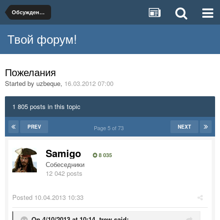
Обсуждение форума
Твой форум!
Пожелания
Started by
uzbeque
,
16.03.2012 07:00
1 805 posts in this topic
PREV
NEXT
Page 5 of 73
Samigo
8 035
Собеседники
12 042 posts
Posted
10.04.2013 10:33
On 4/10/2013 at 10:14, trew said: