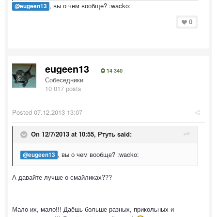
, вы о чем вообще? :wacko:
@eugeen13
0
eugeen13
14 340
Собеседники
10 017 posts
Posted
07.12.2013 13:07
On 12/7/2013 at 10:55, Ртуть said:
, вы о чем вообще? :wacko:
@eugeen13
А давайте лучше о смайликах???
Мало их, мало!!! Даёшь больше разных, прикольных и