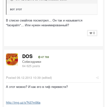
вот этот
В списке смайлов посмотрел... Он так и называется
"facepalm"... Или нужен неанимированный?
0
DOS
47 769
Собеседники
64 625 posts
Posted
09.12.2013 10:39
(edited)
А этот можно? И как его в гиф перевести?
http://img.uz/s?h37m56a