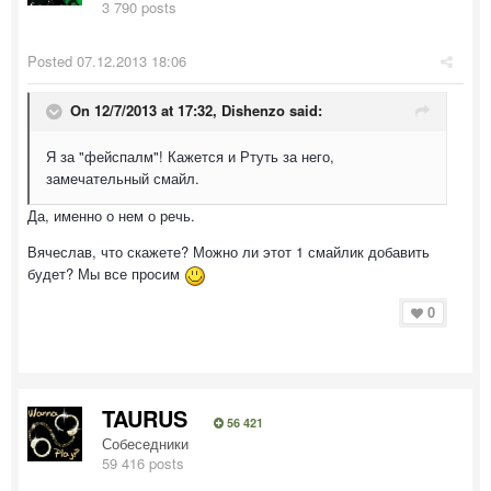
3 790 posts
Posted
07.12.2013 18:06
On 12/7/2013 at 17:32, Dishenzo said:
Я за "фейспалм"! Кажется и Ртуть за него,
замечательный смайл.
Да, именно о нем о речь.
Вячеслав, что скажете? Можно ли этот 1 смайлик добавить
будет? Мы все просим
0
TAURUS
56 421
Собеседники
59 416 posts