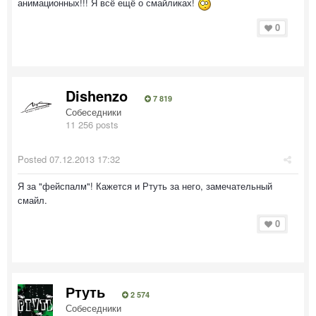
анимационных!!! Я всё ещё о смайликах!
0
Dishenzo
7 819
Собеседники
11 256 posts
Posted
07.12.2013 17:32
Я за "фейспалм"! Кажется и Ртуть за него, замечательный
смайл.
0
Ртуть
2 574
Собеседники