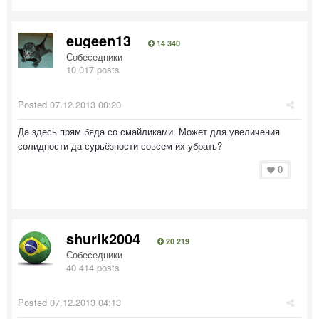
eugeen13
14 340
Собеседники
10 017 posts
Posted
07.12.2013 00:20
Да здесь прям бяда со смайликами. Может для увеличения
солидности да сурьёзности совсем их убрать?
0
shurik2004
20 219
Собеседники
40 414 posts
Posted
07.12.2013 04:13