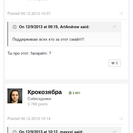
Posted
09.12.2013 10:07
On 12/9/2013 at 09:19, ArtAndrew said:
Поддерживаю всех кто за этот смайл!!!
Ты про этот :facepalm: ?
0
Крокозябра
3 801
Собеседники
3 769 posts
Posted
09.12.2013 10:14
On 12/9/2013 at 10:12, maxxxi said: