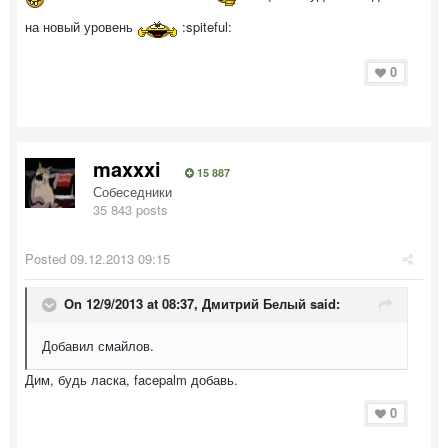
на новый уровень
:spiteful:
0
maxxxi
15 887
Собеседники
35 843 posts
Posted
09.12.2013 09:15
On 12/9/2013 at 08:37, Дмитрий Белый said:
Добавил смайлов.
Дим, будь ласка, facepalm добавь.
0