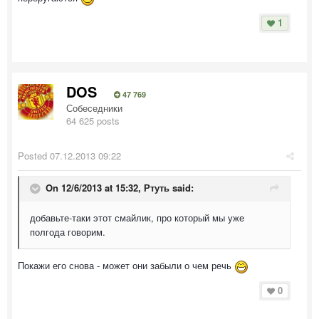
1
DOS
47 769
Собеседники
64 625 posts
Posted
07.12.2013 09:22
On 12/6/2013 at 15:32, Ртуть said:
добавьте-таки этот смайлик, про который мы уже
полгода говорим.
Покажи его снова - может они забыли о чем речь
0