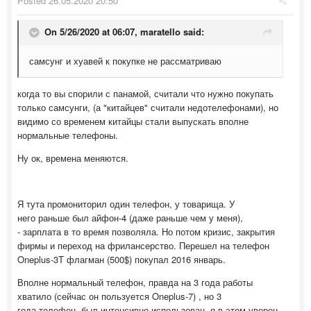
Posted
26.05.2020 20:50
On 5/26/2020 at 06:07,
maratello
said:
самсунг и хуавей к покупке не рассматриваю
когда то вы спорили с панамой, считали что нужно покупать
только самсунги, (а "китайцев" считали недотелефонами), но
видимо со временем китайцы стали выпускать вполне
нормальные телефоны.
Ну ок, времена меняются.
Я тута промониторил один телефон, у товарища. У
него раньше был айфон-4 (даже раньше чем у меня),
- зарплата в то время позволяла. Но потом кризис, закрытия
фирмы и переход на фрилансерство. Перешел на телефон
Oneplus-3T флагман (500$) покупал 2016 январь.
Вполне нормальный телефон, правда на 3 года работы
хватило (сейчас он пользуется Oneplus-7) , но 3
года телефон, был интенсивно использован, я в этом уверен.