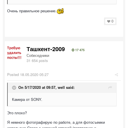
Очень правильное решение.
0
Ташкент-2009
17 475
Собеседники
31 654 posts
Posted
18.05.2020 05:27
On 5/17/2020 at 09:57,
well
said:
Камера от SONY.
Это плохо?
Я немного фотографирую по работе, а для фотосъемки
использую Canon с хорошей оптикой (портретник и