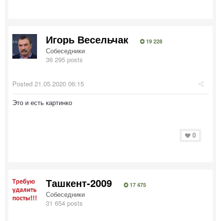
Игорь Весельчак
19 228
Собеседники
36 295 posts
Posted
21.05.2020 06:15
Это и есть картинко
0
Ташкент-2009
17 475
Собеседники
31 654 posts