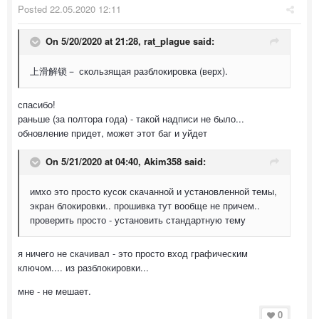
Posted
22.05.2020 12:11
On 5/20/2020 at 21:28,
rat_plague
said:
上滑解锁－ скользящая разблокировка (верх).
спасибо!
раньше (за полтора года) - такой надписи не было...
обновление придет, может этот баг и уйдет
On 5/21/2020 at 04:40,
Akim358
said:
имхо это просто кусок скачанной и установленной темы,
экран блокировки.. прошивка тут вообще не причем..
проверить просто - установить стандартную тему
я ничего не скачивал - это просто вход графическим
ключом.... из разблокировки...
мне - не мешает.
0