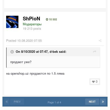
ShPioN
10 502
Модераторы
19 213 posts
Posted
10.08.2020 07:55
On 8/10/2020 at 07:47,
d-bek
said:
продают уже?
на openshop.uz продаются по 1.5 ляма
0
PREV
NEXT
Page 1 of 4