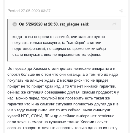
Posted
27.05.2020 03:37
On 5/26/2020 at 20:50,
rat_plague
said:
когда то вы спорили с панамой, считали что нужно
покупать только самсунги, (а "китайцев" считали
недотелефонами), но видимо со временем китайцы
стали выпускать вполне нормальные телефоны.
Во первых да Хиаоми стали делать неплохие аппараты и я
спортл больше не о том что они китайцы а о том что их надо
покупать на алишке ждать 2 месяца риск что не придет
придет не то придет брак итд и то что нет никакой гарантии,
сейчас же ситуация совершенно другая хиаоми продаются у
нас можно перед покупкой все проверить есть такая же
гарантия что и на самсунг ситуация полностью другая да и в
2016 году выбор бывл нет то что сейчас были смамсунг,
хуавей НТС, СОНИ, ЛГ и др а сейчас выбора нет особенно
если хочешь смарт на куалкоме только Хиаоми насчет
oneplus говорят отличные аппараты только одно но их нет у