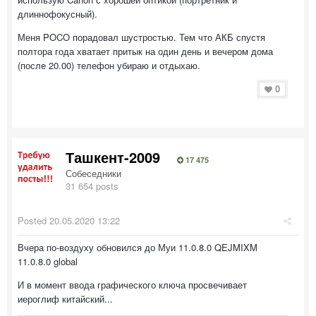
длиннофокусный).
Меня POCO порадовал шустростью. Тем что АКБ спустя
полтора года хватает притык на один день и вечером дома
(после 20.00) телефон убираю и отдыхаю.
0
Ташкент-2009
17 475
Собеседники
31 654 posts
Posted
20.05.2020 13:22
Вчера по-воздуху обновился до Муи 11.0.8.0 QEJMIXM
11.0.8.0 global
И в момент ввода графического ключа просвечивает
иероглиф китайский...