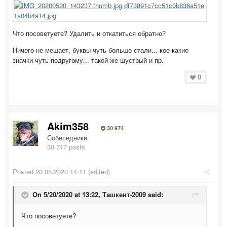
Что посоветуете? Удалить и откатиться обратно?
Ничего не мешает, буквы чуть больше стали... кое-какие
значки чуть подругому... такой же шустрый и пр.
0
Akim358
30 974
Собеседники
30 717 posts
Posted
20.05.2020 14:11
(edited)
On 5/20/2020 at 13:22,
Ташкент-2009
said:
Что посоветуете?