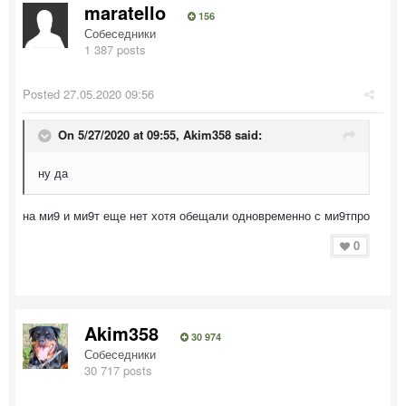
maratello
156
Собеседники
1 387 posts
Posted
27.05.2020 09:56
On 5/27/2020 at 09:55,
Akim358
said:
ну да
на ми9 и ми9т еще нет хотя обещали одновременно с ми9тпро
0
Akim358
30 974
Собеседники
30 717 posts