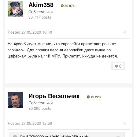
Akim358
30 974
Собеседники
30 717 posts
Posted
27.05.2020 10:40
На 4pda бытует мнение, что европейки прилетают раньше
глобалок. Для прошки версия европейки даже выше по
циферкам была на 11й МЯУ. Прилетит, никуда не денется.
0
Игорь Весельчак
19 228
Собеседники
36 295 posts
Posted
27.05.2020 12:58
On 5/27/2020 at 10:40,
Akim358
said: