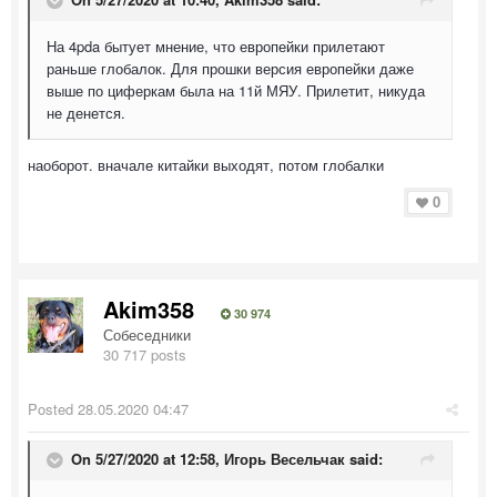
На 4pda бытует мнение, что европейки прилетают
раньше глобалок. Для прошки версия европейки даже
выше по циферкам была на 11й МЯУ. Прилетит, никуда
не денется.
наоборот. вначале китайки выходят, потом глобалки
0
Akim358
30 974
Собеседники
30 717 posts
Posted
28.05.2020 04:47
On 5/27/2020 at 12:58,
Игорь Весельчак
said: