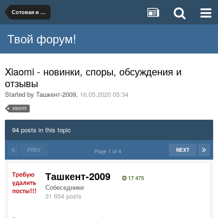
Сотовая и телефонная связь
Твой форум!
Xiaomi - новинки, споры, обсуждения и
отзывы
Started by
Ташкент-2009
,
16.05.2020 05:34
xiaomi
94 posts in this topic
PREV
NEXT
Page 1 of 4
Ташкент-2009
17 475
Собеседники
31 654 posts