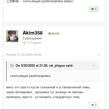
上滑解锁－ скользящая разблокировка (верх).
1
Akim358
30 974
Собеседники
30 717 posts
Posted
21.05.2020 04:40
On 5/20/2020 at 21:28,
rat_plague
said:
скользящая разблокировка
имхо это просто кусок скачанной и установленной темы,
экран блокировки.. прошивка тут вообще не причем..
проверить просто - установить стандартную тему
0