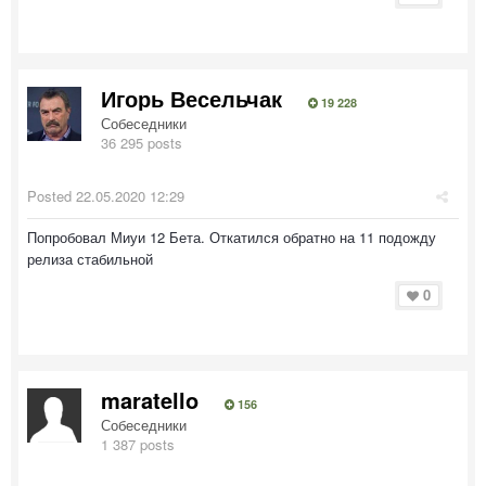
Игорь Весельчак
19 228
Собеседники
36 295 posts
Posted
22.05.2020 12:29
Попробовал Миуи 12 Бета. Откатился обратно на 11 подожду
релиза стабильной
0
maratello
156
Собеседники
1 387 posts