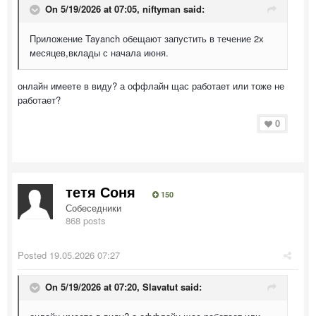
On 5/19/2026 at 07:05,
niftyman
said:
Приложение Tayanch обещают запустить в течение 2х
месяцев,вклады с начала июня.
онлайн имеете в виду? а оффлайн щас работает или тоже не
работает?
0
тетя Соня
150
Собеседники
868 posts
Posted
19.05.2026 07:27
On 5/19/2026 at 07:20,
Slavatut
said: