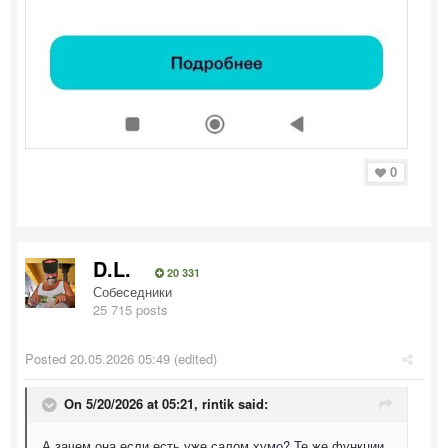
0
D.L.
20 331
Собеседники
25 715 posts
Posted
20.05.2026 05:49
(edited)
On 5/20/2026 at 05:21,
rintik
said:
А зачем она если есть уже салом хумо? Те же функции