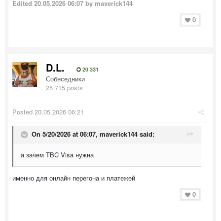
Edited
20.05.2026 06:07
by maverick144
0
D.L.
20 331
Собеседники
25 715 posts
Posted
20.05.2026 06:21
On 5/20/2026 at 06:07,
maverick144
said:
а зачем TBC Visa нужна
именно для онлайн перегона и платежей
0