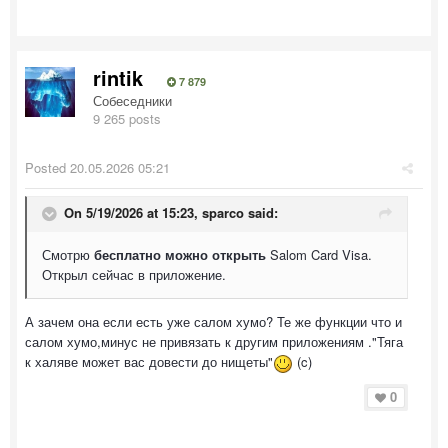
rintik
7 879
Собеседники
9 265 posts
Posted
20.05.2026 05:21
On 5/19/2026 at 15:23,
sparco
said:
Смотрю
бесплатно можно открыть
Salom Card Visa.
Открыл сейчас в приложение.
А зачем она если есть уже салом хумо? Те же функции что и
салом хумо,минус не привязать к другим приложениям ."Тяга
к халяве может вас довести до нищеты"
(c)
0