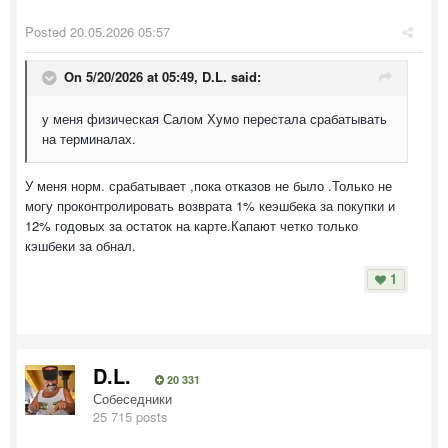
Posted
20.05.2026 05:57
On 5/20/2026 at 05:49,
D.L.
said:
у меня физическая Салом Хумо перестала срабатывать
на терминалах.
У меня норм. срабатывает ,пока отказов не было .Только не
могу проконтролировать возврата 1% кеэшбека за покупки и
12% годовых за остаток на карте.Капают четко только
кэшбеки за обнал.
1
D.L.
20 331
Собеседники
25 715 posts