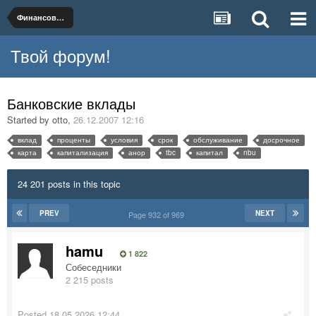
Финансовые услуги и продукты
Твой форум!
Банковские вклады
Started by
otto
,
26.12.2007 12:16
вклад
проценты
условия
срок
обслуживание
досрочное
карта
капитализация
анор
tbc
капитал
nbu
24 201 posts in this topic
PREV
NEXT
Page 932 of 969
hamu
1 822
Собеседники
2 215 posts
Posted
18.05.2026 12:44