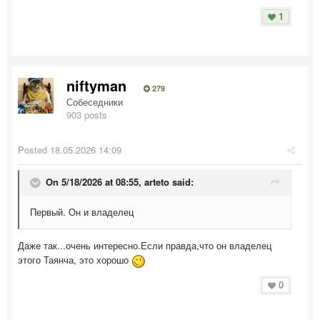
1
niftyman
279
Собеседники
903 posts
Posted
18.05.2026 14:09
On 5/18/2026 at 08:55,
arteto
said:
Первый. Он и владелец
Даже так...очень интересно.Если правда,что он владелец
этого Таянча, это хорошо
0