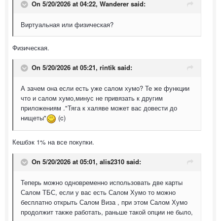
On 5/20/2026 at 04:22,
Wanderer
said:
Виртуальная или физическая?
Физическая.
On 5/20/2026 at 05:21,
rintik
said:
А зачем она если есть уже салом хумо? Те же функции
что и салом хумо,минус не привязать к другим
приложениям ."Тяга к халяве может вас довести до
нищеты"
(c)
Кешбэк 1% на все покупки.
On 5/20/2026 at 05:01,
alis2310
said:
Теперь можно одновременно использовать две карты
Салом ТБС, если у вас есть Салом Хумо то можно
бесплатно открыть Салом Виза , при этом Салом Хумо
продолжит также работать, раньше такой опции не было,