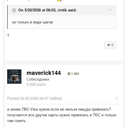
On 5/20/2026 at 06:03,
rintik
said:
но только в виде шагов
?
0
maverick144
1 582
Собеседники
5 628 posts
Posted
20.05.2026 06:07
(edited)
а зачем TBC Visa нужна если ее нельзя никуда привязать?
получается все другие карты нужно привязать в ТБС и только
там гонять