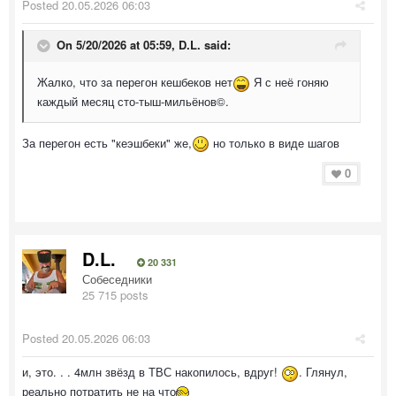
Posted
20.05.2026 06:03
On 5/20/2026 at 05:59,
D.L.
said:
Жалко, что за перегон кешбеков нет
Я с неё гоняю
каждый месяц сто-тыш-мильёнов©.
За перегон есть "кеэшбеки" же,
но только в виде шагов
0
D.L.
20 331
Собеседники
25 715 posts
Posted
20.05.2026 06:03
и, это. . . 4млн звёзд в ТВС накопилось, вдруг!
. Глянул,
реально потратить не на что