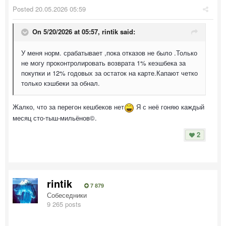
Posted
20.05.2026 05:59
On 5/20/2026 at 05:57,
rintik
said:
У меня норм. срабатывает ,пока отказов не было .Только
не могу проконтролировать возврата 1% кеэшбека за
покупки и 12% годовых за остаток на карте.Капают четко
только кэшбеки за обнал.
Жалко, что за перегон кешбеков нет
Я с неё гоняю каждый
месяц сто-тыш-мильёнов©.
2
rintik
7 879
Собеседники
9 265 posts