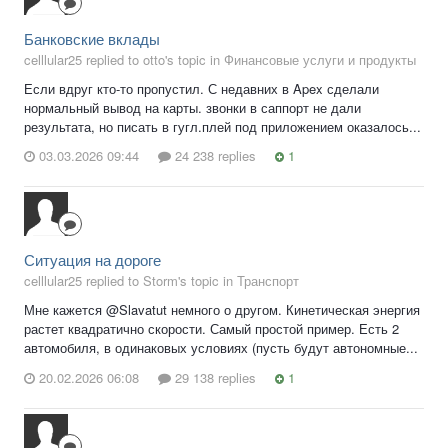
Банковские вклады
celllular25 replied to otto's topic in
Финансовые услуги и продукты
Если вдруг кто-то пропустил. С недавних в Apex сделали
нормальный вывод на карты. звонки в саппорт не дали
результата, но писать в гугл.плей под приложением оказалось...
03.03.2026 09:44
24 238 replies
1
Ситуация на дороге
celllular25 replied to Storm's topic in
Транспорт
Мне кажется @Slavatut немного о другом. Кинетическая энергия
растет квадратично скорости. Самый простой пример. Есть 2
автомобиля, в одинаковых условиях (пусть будут автономные...
20.02.2026 06:08
29 138 replies
1