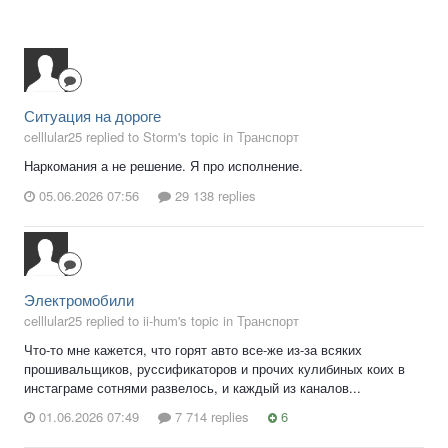
Ситуация на дороге
celllular25 replied to Storm's topic in
Транспорт
Наркомания а не решение. Я про исполнение.
05.06.2026 07:56
29 138 replies
Электромобили
celllular25 replied to ii-hum's topic in
Транспорт
Что-то мне кажется, что горят авто все-же из-за всяких
прошивальщиков, руссификаторов и прочих кулибиных коих в
инстаграме сотнями развелось, и каждый из каналов...
01.06.2026 07:49
7 714 replies
6