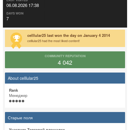
06.08.2026 17:38
DAYS WON
7
celllular25 last won the day on January 4 2014
celllular25 had the most liked content!
COMMUNITY REPUTATION
4 042
About celllular25
Rank
Менеджер
Старые поля
Участник Торговой площадки