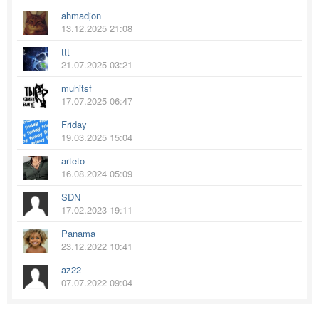
ahmadjon
13.12.2025 21:08
ttt
21.07.2025 03:21
muhitsf
17.07.2025 06:47
Friday
19.03.2025 15:04
arteto
16.08.2024 05:09
SDN
17.02.2023 19:11
Panama
23.12.2022 10:41
az22
07.07.2022 09:04