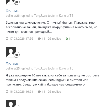
Фильмы
celllular25 replied to Torg.Uz's topic in
Кино и ТВ
Зеленая книга исключение, Отличный фильм. Паразиты мне
абсолютно не зашли, звиздежа вокруг фильма много было, но
чисто для меня он проходной...
17.03.2026 17:56
14 126 replies
1
Фильмы
celllular25 replied to Torg.Uz's topic in
Кино и ТВ
Я уже последние 10 лет как взял себе за привычку не смотреть
фильмы получающие оскар, если вдруг не смотрел или
пропустил. Зачастую хайпа больше чем содержимого
16.03.2026 16:31
14 126 replies