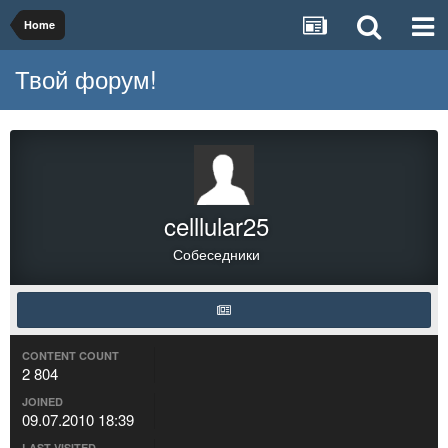
Home
Твой форум!
celllular25
Собеседники
CONTENT COUNT
2 804
JOINED
09.07.2010 18:39
LAST VISITED