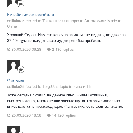
Китайские автомобили
celllular25 replied to Ташкент-2009's topic in
Автомобили Made in
China
Хороший Седан. Нам его конечно за 30тыс не видать, но даже за
37-40к думаю найдет свою аудиторию без проблем.
30.03.2026 06:28
2 430 replies
Фильмы
celllular25 replied to Torg.Uz's topic in
Кино и ТВ
Тоже сегодня сходил на данное кино. Фильм отличный,
смотреть легко, много ненавязчивых шуток которые идеально
вписываются в происходящее. Фантастика есть фантастика но...
25.03.2026 18:58
14 126 replies