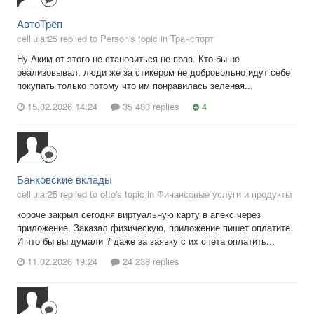
АвтоТрёп
celllular25 replied to Person's topic in
Транспорт
Ну Аким от этого не становиться не прав. Кто бы не
реализовывал, люди же за стикером не добровольно идут себе
покупать только потому что им понравилась зеленая...
15.02.2026 14:24
35 480 replies
4
Банковские вклады
celllular25 replied to otto's topic in
Финансовые услуги и продукты
короче закрыл сегодня виртуальную карту в апекс через
приложение. Заказал физическую, приложение пишет оплатите.
И что бы вы думали ? даже за заявку с их счета оплатить...
11.02.2026 19:24
24 238 replies