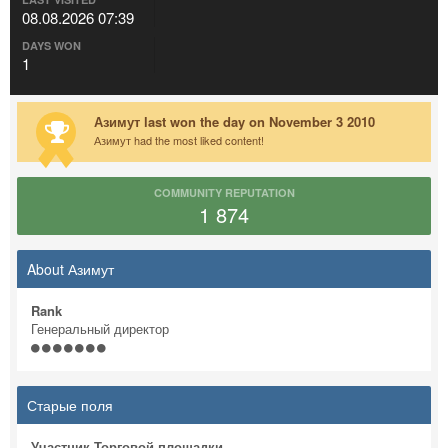
08.08.2026 07:39
DAYS WON
1
Азимут last won the day on November 3 2010
Азимут had the most liked content!
COMMUNITY REPUTATION
1 874
About Азимут
Rank
Генеральный директор
Старые поля
Участник Торговой площадки