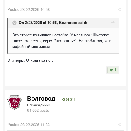
Posted
28.02.2026 10:58
On 2/28/2026 at 10:56,
Волговод
said:
Это скорее коньячная настойка. У местного "Шустова"
такое тоже есть, серия "шоколатье". На любителя, хотя
кофейный мне зашел
Эти норм. Отходняка нет.
1
Волговод
61 311
Собеседники
94 552 posts
Posted
28.02.2026 11:33