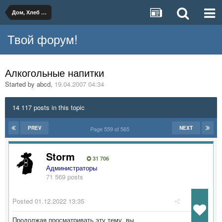
Дом, Хлеб и Вино
Твой форум!
Алкогольные напитки
Started by
abcd
,
19.04.2007 04:34
14 117 posts in this topic
PREV
NEXT
Page 559 of 565
Storm
31 706
Администраторы
71 569 posts
Posted
01.12.2022 13:35
Продолжая просматривать эту тему, вы