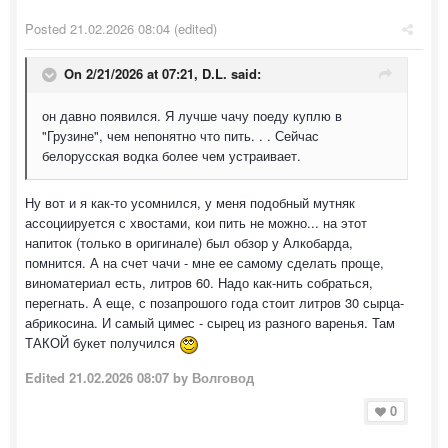
Posted
21.02.2026 08:04
(edited)
On 2/21/2026 at 07:21,
D.L.
said:
он давно появился. Я лучше чачу поеду куплю в
"Грузине", чем непонятно что пить. . . Сейчас
белорусская водка более чем устраивает.
Ну вот и я как-то усомнился, у меня подобный мутняк
ассоциируется с хвостами, кои пить не можно... на этот
напиток (только в оригинале) был обзор у Алкобарда,
помнится. А на счет чачи - мне ее самому сделать проще,
виноматериал есть, литров 60. Надо как-нить собраться,
перегнать. А еще, с позапрошого года стоит литров 30 сырца-
абрикосина. И самый цимес - сырец из разного варенья. Там
ТАКОЙ букет получился
Edited
21.02.2026 08:07
by Волговод
0