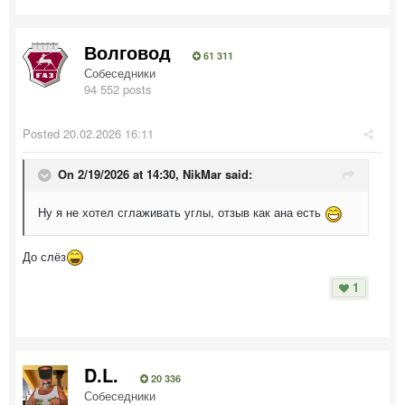
Волговод
61 311
Собеседники
94 552 posts
Posted
20.02.2026 16:11
On 2/19/2026 at 14:30,
NikMar
said:
Ну я не хотел сглаживать углы, отзыв как ана есть
До слёз
1
D.L.
20 336
Собеседники