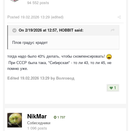
94 552 posts
Posted
19.02.2026 13:29
(edited)
On 2/19/2026 at 12:57,
HOBBIT
said:
Плов градус крадет
тогда надо было 43% делать, чтобы скомпенсировать!
При СССР была така, "Сибирская" - то ли 43, то ли 45, не
помню уже.
Edited
19.02.2026 13:29
by Волговод
1
NikMar
1 737
Собеседники
1 096 posts