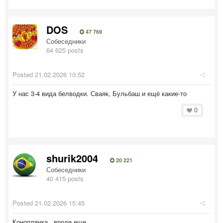
DOS
47 769
Собеседники
64 625 posts
Posted
21.02.2026 10:52
У нас 3-4 вида белводки. Сваяк, Бульбаш и ещё какие-то
0
shurik2004
20 221
Собеседники
40 415 posts
Posted
21.02.2026 15:45
Коноплянка, вроде еще