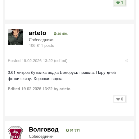
1
arteto
46 494
Собеседники
106 811 posts
Posted
19.02.2026 13:22
(edited)
0.61 литров бутылка водка Белорусь пришла. Пару дней
фотки скину. Хорошая водка
Edited
19.02.2026 13:22
by arteto
0
Волговод
61 311
Собеседники