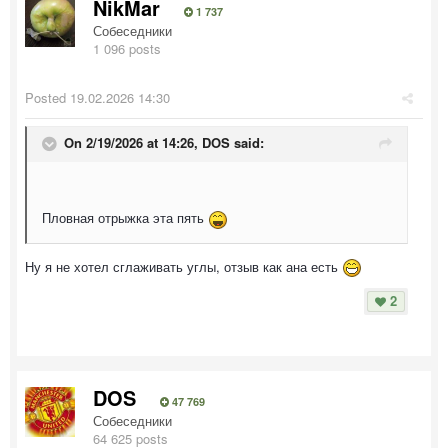
NikMar
1 737
Собеседники
1 096 posts
Posted
19.02.2026 14:30
On 2/19/2026 at 14:26,
DOS
said:
Пловная отрыжка эта пять
Ну я не хотел сглаживать углы, отзыв как ана есть
2
DOS
47 769
Собеседники
64 625 posts