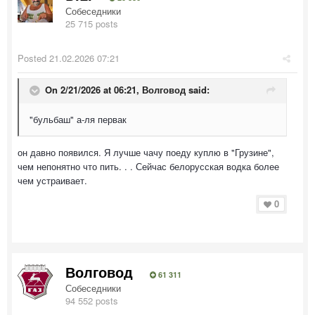
Собеседники
25 715 posts
Posted
21.02.2026 07:21
On 2/21/2026 at 06:21,
Волговод
said:
"бульбаш" а-ля первак
он давно появился. Я лучше чачу поеду куплю в "Грузине",
чем непонятно что пить. . . Сейчас белорусская водка более
чем устраивает.
0
Волговод
61 311
Собеседники
94 552 posts