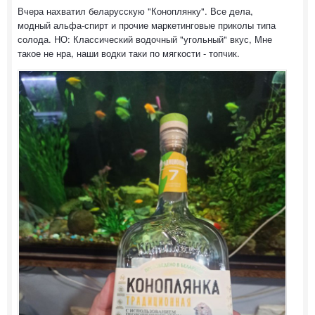
Вчера нахватил беларусскую "Коноплянку". Все дела,
модный альфа-спирт и прочие маркетинговые приколы типа
солода. НО: Классический водочный "угольный" вкус, Мне
такое не нра, наши водки таки по мягкости - топчик.