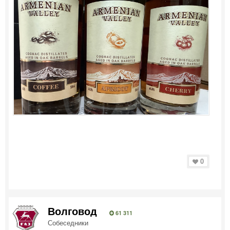
0
Волговод
61 311
Собеседники