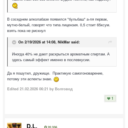
В соседнем алколабазе появился "бульбаш" а-ля первак,
мутно-белый, говорят что типа лицензия. 0,5 стоит 65ксум.
взять пока не рискнул
On 2/19/2026 at 14:08,
NikMar
said:
Иногда 40% не дают раскрыться ароматным спиртам. А
здесь самый эффект именно в послевкусии.
Да я пошутил, дружище. Практикую самогоноварение,
потому эти аспекты знаю.
Edited
21.02.2026 06:21
by Волговод
1
D.L.
20 336