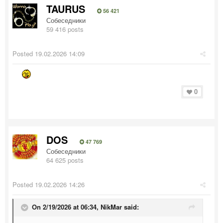
TAURUS
56 421
Собеседники
59 416 posts
Posted
19.02.2026 14:09
0
DOS
47 769
Собеседники
64 625 posts
Posted
19.02.2026 14:26
On 2/19/2026 at 06:34,
NikMar
said: