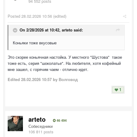
94 552 posts
Posted
28.02.2026 10:56
(edited)
On 2/28/2026 at 10:42,
arteto
said:
Коньяки тоже вкусовые
Это скорее коньячная настойка. У местного "Шустова" такое
тоже есть, серия "шоколатье". На любителя, хотя кофейный
мне зашел, с горячим чаем - отлично идет.
Edited
28.02.2026 10:57
by Волговод
1
arteto
46 494
Собеседники
106 811 posts