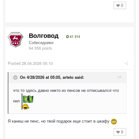
0
Волговод
61 314
Собеседники
94 556 posts
Posted
28.04.2026 05:10
On 4/28/2026 at 05:05,
arteto
said:
что то здесь давно никто из пенсов не отписывался что
пил
Я канеш не пенс, но твой подарок еще стоит в шкафу
0