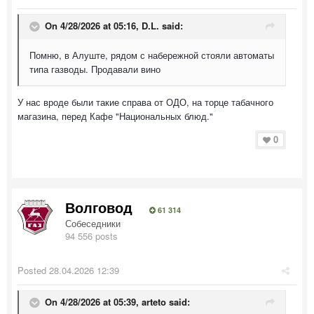
On 4/28/2026 at 05:16,
D.L.
said:
Помню, в Алуште, рядом с набережной стояли автоматы
типа газводы. Продавали вино
У нас вроде были такие справа от ОДО, на торце табачного
магазина, перед Кафе "Национальных блюд."
0
Волговод
61 314
Собеседники
94 556 posts
Posted
28.04.2026 12:39
On 4/28/2026 at 05:39,
arteto
said: