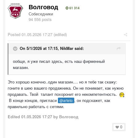
Волговод
61 314
Собеседники
94 556 posts
Posted
01.05.2026 17:27
(edited)
On 5/1/2026 at 17:15,
NikMar
said:
ообще, я уже писал здесь, есть наш фирменный
магазин.
Это хорошо конечно..один магазин.... но я тебе так скажу:
гоните в шею вашего продажника. Он не понимает, как нужно
продавать. Твой талант похоронит его некомпетентность.
В конце концов, пригласи
, он подскажет, как
@arteto
правильно работать с сетями.
Edited
01.05.2026 17:27
by Волговод
0