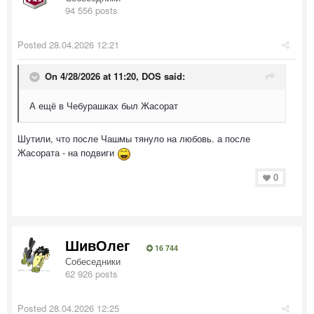
94 556 posts
Posted
28.04.2026 12:21
On 4/28/2026 at 11:20,
DOS
said:
А ещё в Чебурашках был Жасорат
Шутили, что после Чашмы тянуло на любовь. а после
Жасората - на подвиги
0
ШивОлег
16 744
Собеседники
62 926 posts
Posted
28.04.2026 12:25