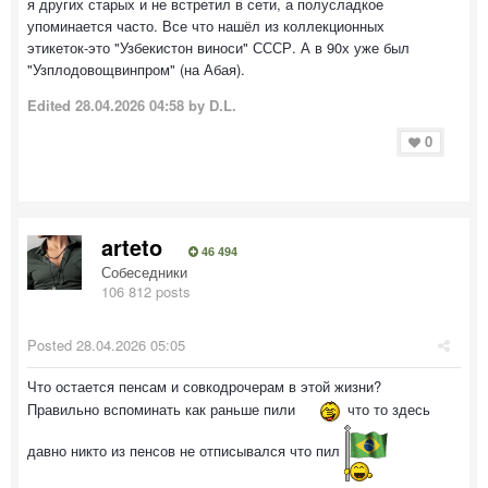
я других старых и не встретил в сети, а полусладкое
упоминается часто. Все что нашёл из коллекционных
этикеток-это "Узбекистон виноси" СССР. А в 90х уже был
"Узплодовощвинпром" (на Абая).
Edited
28.04.2026 04:58
by D.L.
0
arteto
46 494
Собеседники
106 812 posts
Posted
28.04.2026 05:05
Что остается пенсам и совкодрочерам в этой жизни?
Правильно вспоминать как раньше пили
что то здесь
давно никто из пенсов не отписывался что пил