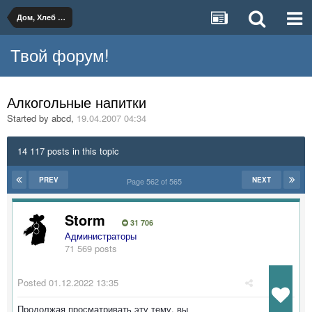
Дом, Хлеб и Вино
Твой форум!
Алкогольные напитки
Started by
abcd
,
19.04.2007 04:34
14 117 posts in this topic
PREV
NEXT
Page 562 of 565
Storm
31 706
Администраторы
71 569 posts
Posted
01.12.2022 13:35
Продолжая просматривать эту тему, вы