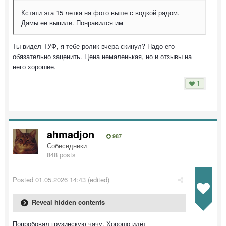
Кстати эта 15 летка на фото выше с водкой рядом.
Дамы ее выпили. Понравился им
Ты видел ТУФ, я тебе ролик вчера скинул? Надо его
обязательно заценить. Цена немаленькая, но и отзывы на
него хорошие.
1
ahmadjon
987
Собеседники
848 posts
Posted
01.05.2026 14:43
(edited)
Reveal hidden contents
Попробовал грузинскую чачу. Хорошо идёт