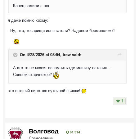
Капец валили с ног
я даже помню хохму:
- Ну, что, товарищи испытатели? Наденем бормошлем?!
On 4/28/2026 at 08:54,
trew
said:
А кто-то не может вспомнить где машину оставил..
Совсем старческое?
это высший пилотаж суточной пьянки!
1
Волговод
61 314
Собеседники