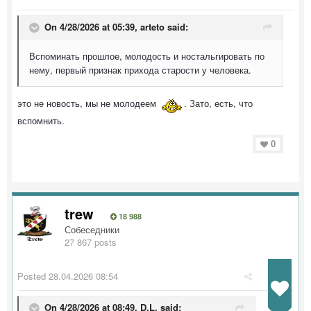
On 4/28/2026 at 05:39,
arteto
said:
Вспоминать прошлое, молодость и ностальгировать по
нему, первый признак прихода старости у человека.
это не новость, мы не молодеем
. Зато, есть, что
вспомнить.
0
trew
18 988
Собеседники
27 867 posts
Posted
28.04.2026 08:54
On 4/28/2026 at 08:49,
D.L.
said: