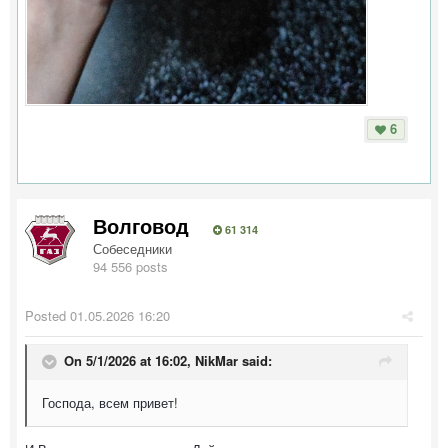
6
Волговод
61 314
Собеседники
94 556 posts
Posted
01.05.2026 16:20
On 5/1/2026 at 16:02,
NikMar
said:
Господа, всем привет!