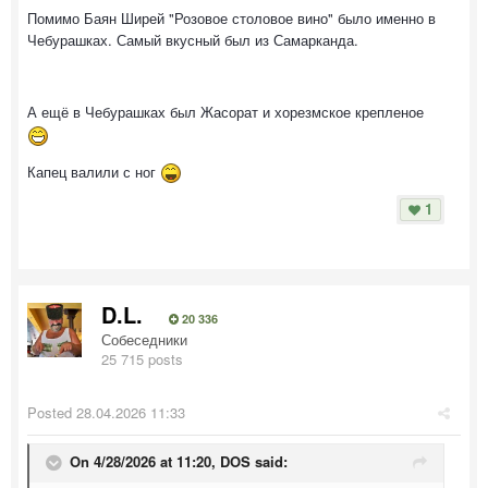
Помимо Баян Ширей "Розовое столовое вино" было именно в
Чебурашках. Самый вкусный был из Самарканда.
А ещё в Чебурашках был Жасорат и хорезмское крепленое
Капец валили с ног
1
D.L.
20 336
Собеседники
25 715 posts
Posted
28.04.2026 11:33
On 4/28/2026 at 11:20,
DOS
said: