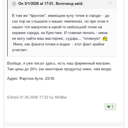
On 5/1/2026 at 17:01,
Волговод
said:
В том же "бруклин", имеющем кучу точек в городе - до
сих пор не слышали о ваших чемпионах, но при этом я
нашел топ манунтин в какой-то небольшой точке на
окраине города, на Крестике. И главная печаль - никак
не могу найти ваш мастерпис, сударь... "пловную".
Меня, как фаната плова и водки - этот факт крайне
угнетает.
Вообще, я уже писал здесь, есть наш фирменный магазин.
Там цены до 20% (на некоторые продукты) ниже, чем везде.
Адрес Фаргона йули, 23/35
Edited
01.05.2026 17:22
by NikMar
1