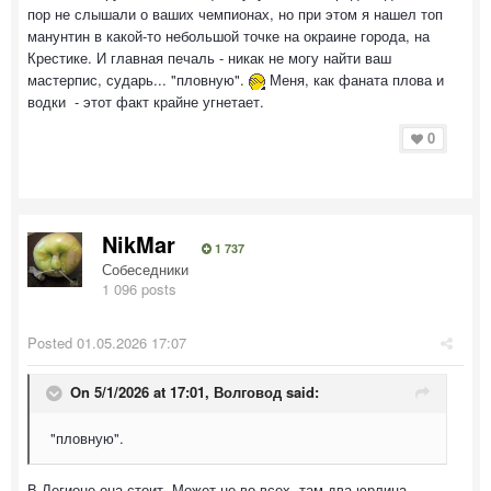
пор не слышали о ваших чемпионах, но при этом я нашел топ
манунтин в какой-то небольшой точке на окраине города, на
Крестике. И главная печаль - никак не могу найти ваш
мастерпис, сударь... "пловную".
Меня, как фаната плова и
водки - этот факт крайне угнетает.
0
NikMar
1 737
Собеседники
1 096 posts
Posted
01.05.2026 17:07
On 5/1/2026 at 17:01,
Волговод
said:
"пловную".
В Легионе она стоит. Может не во всех, там два юрлица.