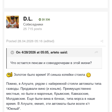
D.L.
20 336
Собеседники
25 715 posts
Posted
28.04.2026 05:16
(edited)
On 4/28/2026 at 05:05,
arteto
said:
Что остается пенсам и совкодрочерам в этой жизни?
Золотое было время! И синька копейки стоила
Помню, в Алуште, рядом с набережной стояли автоматы типа
газводы. Продавали вино (и коньяк). Преимущественно
местные, но были и марочные, Крымские, Кавказские,
Молдавские. Еще были вина в бочках, типа морса в наше
время. В Алуште, емнип, эти автоматы были возле к/т
"Южный".