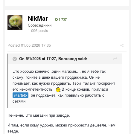
NikMar
1 737
Собеседники
1 096 posts
Posted
01.05.2026 17:35
On 5/1/2026 at 17:27,
Волговод
said:
Это хорошо конечно..один магазин.... но я тебе так
скажу: гоните в шею вашего продажника. Он не
понимает, как нужно продавать. Твой талант похоронит
его некомпетентность.
В конце концов, пригласи
, он подскажет, как правильно работать с
@arteto
сетями.
Не-не-не. Это магазин при заводе.
И там, если кому удобно, можно приобрести дешевле, чем
везде.