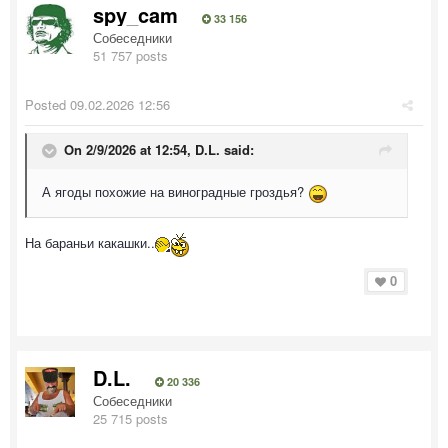
spy_cam
33 156
Собеседники
51 757 posts
Posted
09.02.2026 12:56
On 2/9/2026 at 12:54,
D.L.
said:
А ягоды похожие на виноградные гроздья?
На бараньи какашки..
0
D.L.
20 336
Собеседники
25 715 posts