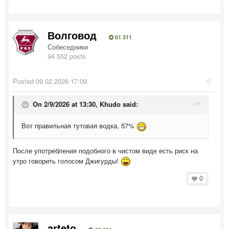
Волговод
61 311
Собеседники
94 552 posts
Posted
09.02.2026 17:09
On 2/9/2026 at 13:30,
Khudo
said:
Вот правильная тутовая водка, 57%
После употребления подобного в чистом виде есть риск на
утро говорить голосом Джигурды!
0
arteto