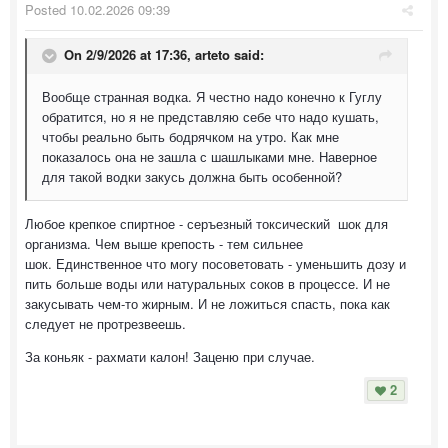
Posted
10.02.2026 09:39
On 2/9/2026 at 17:36,
arteto
said:
Вообще странная водка. Я честно надо конечно к Гуглу
обратится, но я не представляю себе что надо кушать,
чтобы реально быть бодрячком на утро. Как мне
показалось она не зашла с шашлыками мне. Наверное
для такой водки закусь должна быть особенной?
Любое крепкое спиртное - серъезный токсический шок для
организма. Чем выше крепость - тем сильнее
шок. Единственное что могу посоветовать - уменьшить дозу и
пить больше воды или натуральных соков в процессе. И не
закусывать чем-то жирным. И не ложиться спасть, пока как
следует не протрезвеешь.
За коньяк - рахмати калон! Заценю при случае.
2