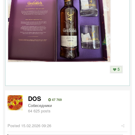
5
DOS
47 769
Собеседники
64 625 posts
Posted
15.02.2026 09:26