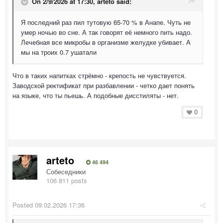
On 2/9/2026 at 17:30,
arteto
said:
Я последний раз пил тутовую 65-70 % в Анапе. Чуть не
умер ночью во сне. А так говорят её немного пить надо.
Лечебная все микробы в организме желудке убивает. А
мы на троих 0.7 ушатали
Что в таких напитках стрёмно - крепость не чувствуется.
Заводской ректификат при разбавлении - четко дает понять
на языке, что ты пьешь. А подобные дисстиляты - нет.
0
arteto
46 494
Собеседники
106 811 posts
Posted
09.02.2026 17:36