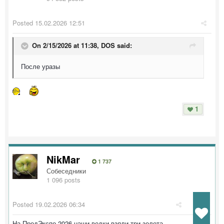
Posted
15.02.2026 12:51
On 2/15/2026 at 11:38,
DOS
said:
После уразы
1
NikMar
1 737
Собеседники
1 096 posts
Posted
19.02.2026 06:34
На ПродЭкспо 2026 наши водки взяли три золота.