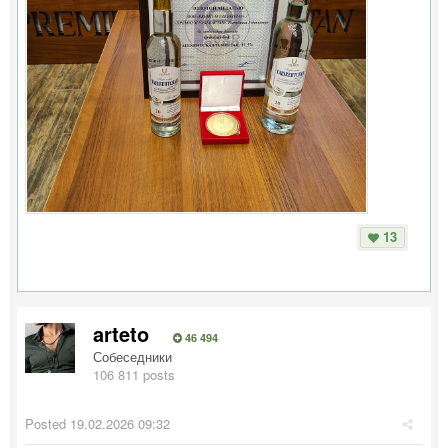
13
arteto
46 494
Собеседники
106 811 posts
Posted
19.02.2026 09:32