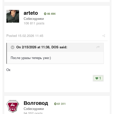
arteto
46 494
Собеседники
106 811 posts
Posted
15.02.2026 11:45
On 2/15/2026 at 11:38,
DOS
said:
После уразы теперь уже:)
Ок
1
Волговод
61 311
Собеседники
94 552 posts