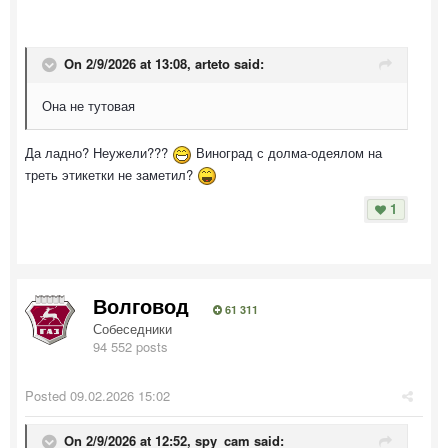
On 2/9/2026 at 13:08,
arteto
said:
Она не тутовая
Да ладно? Неужели???
Виноград с долма-одеялом на
треть этикетки не заметил?
1
Волговод
61 311
Собеседники
94 552 posts
Posted
09.02.2026 15:02
On 2/9/2026 at 12:52,
spy_cam
said: