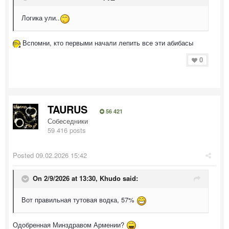
Логика ули..
Вспомни, кто первыми начали лепить все эти абибасы
0
TAURUS
56 421
Собеседники
59 416 posts
Posted
09.02.2026 15:42
On 2/9/2026 at 13:30,
Khudo
said:
Вот правильная тутовая водка, 57%
Одобренная Минздравом Армении?