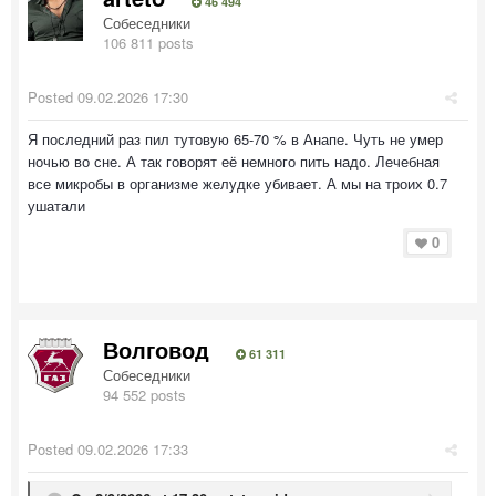
46 494
Собеседники
106 811 posts
Posted
09.02.2026 17:30
Я последний раз пил тутовую 65-70 % в Анапе. Чуть не умер
ночью во сне. А так говорят её немного пить надо. Лечебная
все микробы в организме желудке убивает. А мы на троих 0.7
ушатали
0
Волговод
61 311
Собеседники
94 552 posts
Posted
09.02.2026 17:33