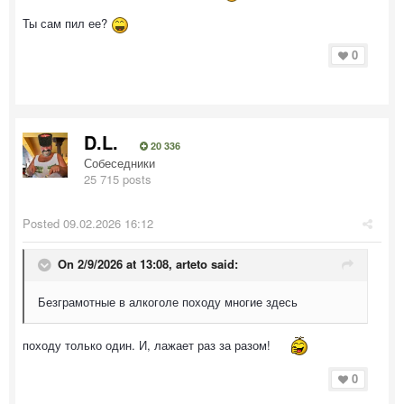
Ты сам пил ее?
0
D.L.
20 336
Собеседники
25 715 posts
Posted
09.02.2026 16:12
On 2/9/2026 at 13:08,
arteto
said:
Безграмотные в алкоголе походу многие здесь
походу только один. И, лажает раз за разом!
0