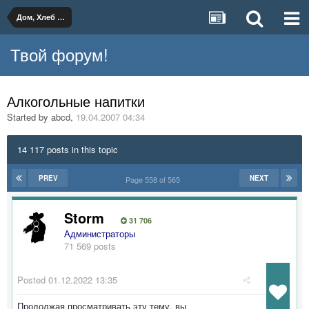
Дом, Хлеб и Вино
Твой форум!
Алкогольные напитки
Started by
abcd
,
19.04.2007 04:34
14 117 posts in this topic
PREV
NEXT
Page 558 of 565
Storm
31 706
Администраторы
71 569 posts
Posted
01.12.2022 13:35
Продолжая просматривать эту тему, вы