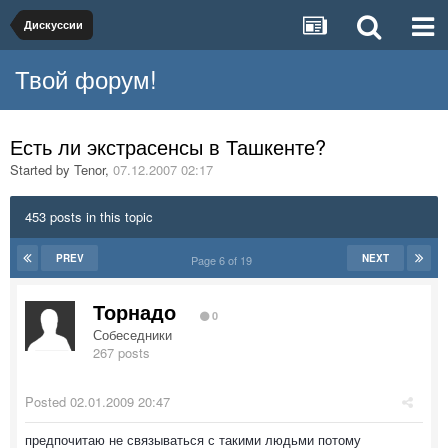
Дискуссии
Твой форум!
Есть ли экстрасенсы в Ташкенте?
Started by
Tenor
,
07.12.2007 02:17
453 posts in this topic
PREV
NEXT
Page 6 of 19
Торнадо
0
Собеседники
267 posts
Posted
02.01.2009 20:47
предпочитаю не связываться с такими людьми потому