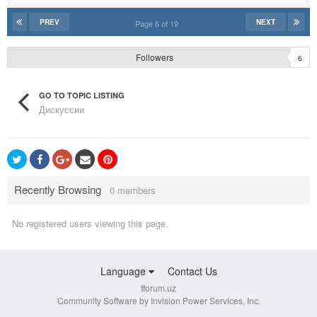
PREV
NEXT
Page 6 of 19
Followers
6
GO TO TOPIC LISTING
Дискуссии
Recently Browsing
0 members
No registered users viewing this page.
Language
Contact Us
tforum.uz
Community Software by Invision Power Services, Inc.