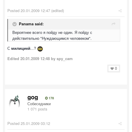
Posted
20.01.2009 12:47
(edited)
Panama said:
Вероятнее всего я пойду не один. Я пойду с
действительно "Нуждающимся человеком".
С
милицией
...?
Edited
20.01.2009 12:48
by spy_cam
0
gog
178
Собеседники
1 071 posts
Posted
25.01.2009 03:12