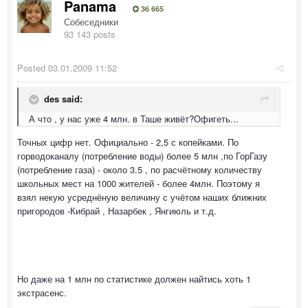
Panama
36 665
Собеседники
93 143 posts
Posted
03.01.2009 11:52
des said:
А что , у нас уже 4 млн. в Таше живёт?Офигеть...
Точных цифр нет. Официально - 2,5 с копейками. По
горводоканалу (потребление воды) более 5 млн ,по ГорГазу
(потребление газа) - около 3.5 , по расчётному количеству
школьных мест на 1000 жителей - более 4млн. Поэтому я
взял некую усреднёную величину с учётом наших ближних
пригородов -Кибрай , Назарбек , Янгиюль и т.д.
Но даже на 1 млн по статистике должен найтись хоть 1
экстрасенс.