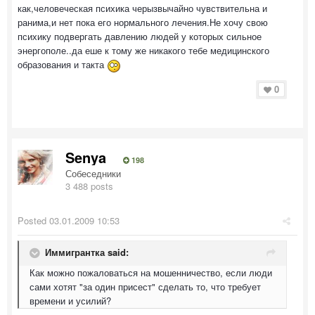
как,человеческая психика черызвычайно чувствительна и
ранима,и нет пока его нормального лечения.Не хочу свою
психику подвергать давлению людей у которых сильное
энергополе..да еше к тому же никакого тебе медицинского
образования и такта
0
Senya
198
Собеседники
3 488 posts
Posted
03.01.2009 10:53
Иммигрантка said:
Как можно пожаловаться на мошенничество, если люди
сами хотят "за один присест" сделать то, что требует
времени и усилий?