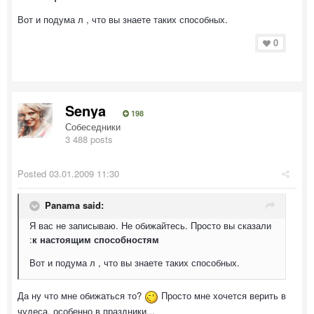
Вот и подума л , что вы знаете таких способных.
0
Senya
198
Собеседники
3 488 posts
Posted
03.01.2009 11:30
Panama said:
Я вас не записываю. Не обижайтесь. Просто вы сказали
:
к настоящим способностям
Вот и подума л , что вы знаете таких способных.
Да ну что мне обижаться то?
Просто мне хочется верить в
чудеса, особенно в праздники...