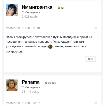
Иммигрантка
42
Собеседники
2 923 posts
Posted
20.01.2009 11:10
Чтобы "раскрутить" экстрасенса нужны правдивые причины
посещения, например приворот, "ликвидация" или там
укрощение кошацкой соседки
, иначе, замысел сразу
раскроется.
0
Panama
36 665
Собеседники
93 143 posts
Posted
20.01.2009 12:37