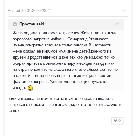
Posted
25.01.2009 22:44
Простак said:
Жена ходила к одному экстрасенсу.Живёт где -то возле
аэропорта,напротив чайханы Самарканд.Угадывает
имена,конкретно всех,всё точно говорит.В частности
жене сказал её имя,моё имя,имена детей,кое-кого из
друзей и родственников.Даже тех,кто умер.Всех точно
охарактеризовал.Была жена пару месяцев назад и как
ни странно кое что из сказанного стало сбываться точно
в сроки!Я сам не очень верю в такие вещи,но против
фактов не попрёшь.Удивительные вещи случаются
иногда.
ради интереса не можете сказать,что понесла ваша жена
экстрасенсу?..насколько я знаю ,надо что то нести ..какую-то
вещь?
0