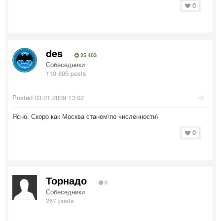
0
des
25 403
Собеседники
110 895 posts
Posted
03.01.2009 13:02
Ясно. Скоро как Москва станем\по численности\
0
Торнадо
0
Собеседники
267 posts