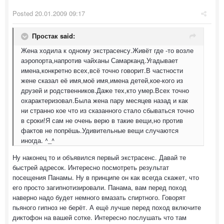
Posted
20.01.2009 09:17
Простак said:
Жена ходила к одному экстрасенсу.Живёт где -то возле
аэропорта,напротив чайханы Самарканд.Угадывает
имена,конкретно всех,всё точно говорит.В частности
жене сказал её имя,моё имя,имена детей,кое-кого из
друзей и родственников.Даже тех,кто умер.Всех точно
охарактеризовал.Была жена пару месяцев назад и как
ни странно кое что из сказанного стало сбываться точно
в сроки!Я сам не очень верю в такие вещи,но против
фактов не попрёшь.Удивительные вещи случаются
иногда. ^_^
Ну наконец то и объявился первый экстрасенс. Давай те
быстрей адресок. Интересно посмотреть результат
посещения Панамы. Ну в принципе он как всегда скажет, что
его просто загипнотизировали. Панама, вам перед поход
наверно надо будет немного вмазать спиртного. Говорят
пьяного гипноз не берёт. А ещё лучше перед поход включите
диктофон на вашей сотке. Интересно послушать что там