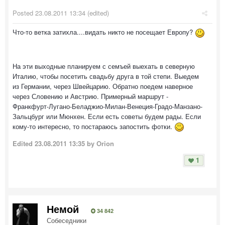
Posted
23.08.2011 13:34
(edited)
Что-то ветка затихла....видать никто не посещает Европу?
На эти выходные планируем с семъей выехать в северную
Италию, чтобы посетить свадьбу друга в той степи. Выедем
из Германии, через Швейцарию. Обратно поедем наверное
через Словению и Австрию. Примерный маршрут -
Франкфурт-Лугано-Беладжио-Милан-Венеция-Градо-Манзано-
Зальцбург или Мюнхен. Если есть советы будем рады. Если
кому-то интересно, то постараюсь запостить фотки.
Edited
23.08.2011 13:35
by Orion
1
Немой
34 842
Собеседники