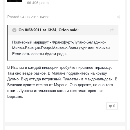
66 496 posts
Posted
24.08.2011 04:58
On 8/23/2011 at 13:34, Orion said:
Примерный маршрут - Франкфурт-Лугано-Беладжио-
Милан-Венеция-Градо-Манзано-Зальцбург или Мюнхен.
Если есть советы будем рады.
В Италии в каждой пиццерии требуйте пирожное тирамису.
Там оно везде разное. В Милане поднимитесь на крышу
Дуомо. Вид оттуда потрясный. Туалеты - в Макдональдсах. В
Венеции купите стекло от Мурано. Оно дороже, но оно того
стоит. Лучшая итальянская кожа и кожгалантерея - из
Бергамо.
0