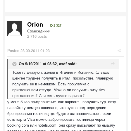
Orion
2 327
Собеседники
2 716 posts
Posted
28.09.2011 01:23
On 9/19/2011 at 03:32, asdf said:
Тоже планирую с женой в Италию и Испанию. Слышал
шенген труднее получить в итал. посольстве, планирую
получить ее в немецком. Есть проблемка с
приглашением оттуда. Можно ли получить визу без
приглашения? Или есть лучше вариант?
у меня было пригрлашение. как вариант - получать тур. визу.
на сайте у немцев написано, что нужно подтверждение
бронирования гостиниц где будете останавливаться. если
есть карта Visa можно забронировать гостиницы через
booking.com или hotels.com. они сразу высылают по емайлу
подтверждение брони. кроме этого нужно подтверждение с