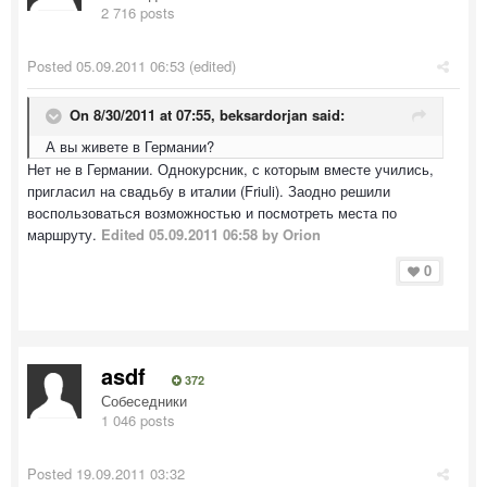
2 716 posts
Posted
05.09.2011 06:53
(edited)
On 8/30/2011 at 07:55, beksardorjan said:
А вы живете в Германии?
Нет не в Германии. Однокурсник, с которым вместе учились,
пригласил на свадьбу в италии (Friuli). Заодно решили
воспользоваться возможностью и посмотреть места по
маршруту.
Edited
05.09.2011 06:58
by Orion
0
asdf
372
Собеседники
1 046 posts
Posted
19.09.2011 03:32