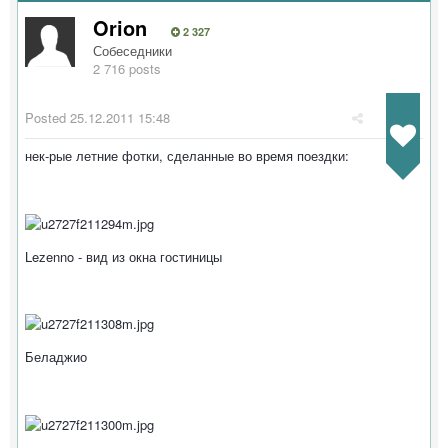
Orion
2 327
Собеседники
2 716 posts
Posted
25.12.2011 15:48
нек-рые летние фотки, сделанные во время поездки:
Lezenno - вид из окна гостиницы
Беладжио