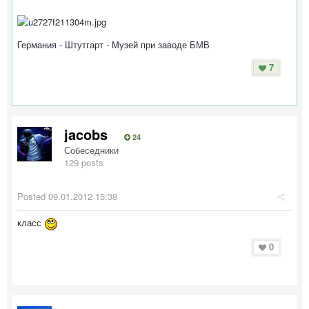
Германия - Штутгарт - Музей при заводе БМВ
7
jacobs
24
Собеседники
129 posts
Posted
09.01.2012 15:38
класс
0