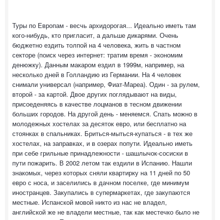
Туры по Европам - весчь архидорогая... Идеально иметь там
кого-нибудь, кто пригласит, а дальше дикарями. Очень
бюджетно ездить толпой на 4 человека, жить в частном
секторе (поиск через интернет: тратим время - экономим
денюжку). Данным макаром ездил в 1999м, например, на
несколько дней в Голландию из Германии. На 4 человек
снимали универсал (например, Фиат-Мареа). Один - за рулем,
второй - за картой. Двое других поглядывают на виды,
присоеденяясь в качестве лоцманов в тесном движении
больших городов. На другой день - меняемся. Спать можно в
молодежных хостелах за десяток евро, или бесплатно на
стоянках в спальниках. Бриться-мыться-купаться - в тех же
хостелах, на заправках, и в озерах попути. Идеально иметь
при себе грильные принадлежности - шашлычок-сосиски в
пути пожарить. В 2002 летом так ездили в Испанию. Нашли
знакомых, через которых сняли квартирку на 11 дней по 50
евро с носа, и заселились в дачном поселке, где минимум
иностранцев. Закупались в супермаркетах, где закупаются
местные. Испанской мовой никто из нас не владел,
английской же не владели местные, так как местечко было не