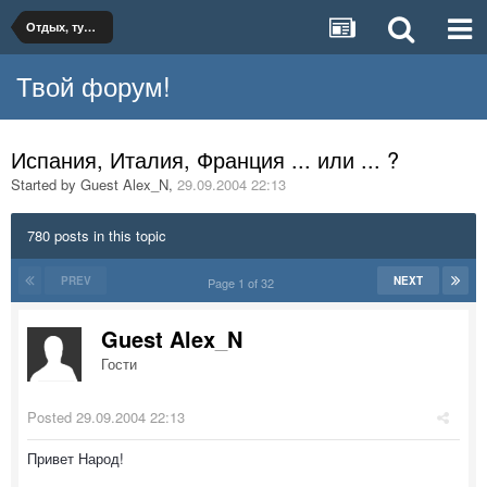
Отдых, туризм, путешествия
Твой форум!
Испания, Италия, Франция ... или ... ?
Started by Guest Alex_N
,
29.09.2004 22:13
780 posts in this topic
PREV
NEXT
Page 1 of 32
Guest Alex_N
Гости
Posted
29.09.2004 22:13
Привет Народ!