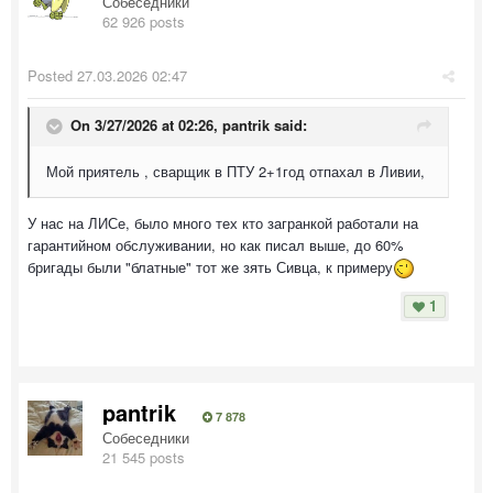
Собеседники
62 926 posts
Posted
27.03.2026 02:47
On 3/27/2026 at 02:26,
pantrik
said:
Мой приятель , сварщик в ПТУ 2+1год отпахал в Ливии,
У нас на ЛИСе, было много тех кто загранкой работали на
гарантийном обслуживании, но как писал выше, до 60%
бригады были "блатные" тот же зять Сивца, к примеру
1
pantrik
7 878
Собеседники
21 545 posts