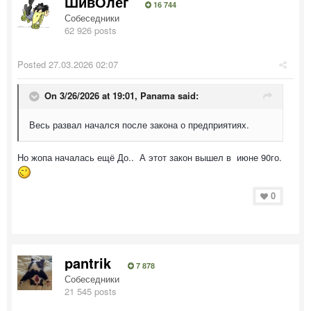
ШивОлег
16 744
Собеседники
62 926 posts
Posted
27.03.2026 02:07
On 3/26/2026 at 19:01,
Panama
said:
Весь развал начался после закона о предприятиях.
Но жопа началась ещё До.. А этот закон вышел в июне 90го.
0
pantrik
7 878
Собеседники
21 545 posts