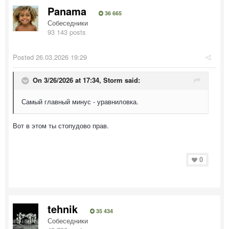
Panama
36 665
Собеседники
93 143 posts
Posted
26.03.2026 19:29
On 3/26/2026 at 17:34,
Storm
said:
Самый главный минус - уравниловка.
Вот в этом ты стопудово прав.
0
tehnik
35 434
Собеседники