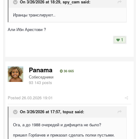
On 3/26/2026 at 18:29,
spy_cam
said:
Иранцы транслируют..
Али Ибн Арестови ?
1
Panama
36 665
Собеседники
93 143 posts
Posted
26.03.2026 19:01
On 3/26/2026 at 17:57,
topuz
said:
Ога, а до 1988 очередей и дифицита не было?
пришел Горбачев и приказал сделать полки пустыми.