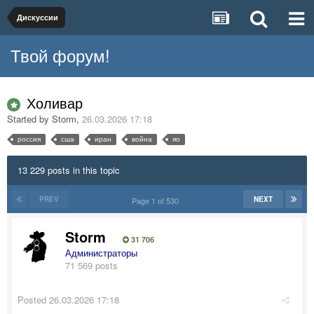
Дискуссии
Твой форум!
Холивар
Started by
Storm
,
26.03.2026 17:18
россия
сша
иран
война
яо
13 229 posts in this topic
PREV
NEXT
Page 1 of 530
Storm
31 706
Администраторы
71 569 posts
Posted
26.03.2026 17:18