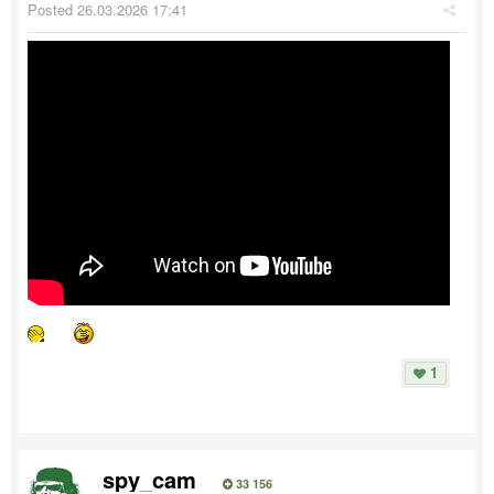
Posted
26.03.2026 17:41
1
spy_cam
33 156