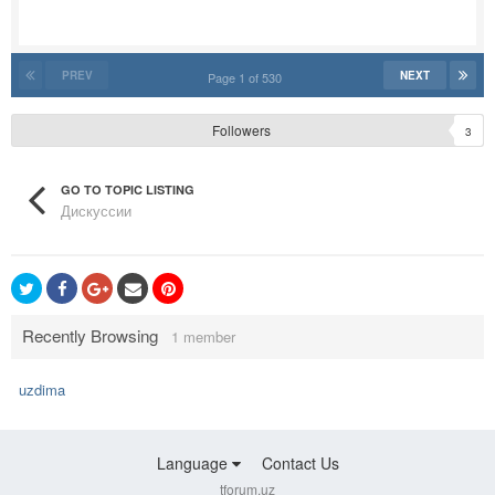
PREV
NEXT
Page 1 of 530
Followers
3
GO TO TOPIC LISTING
Дискуссии
Recently Browsing
1 member
uzdima
Language
Contact Us
tforum.uz