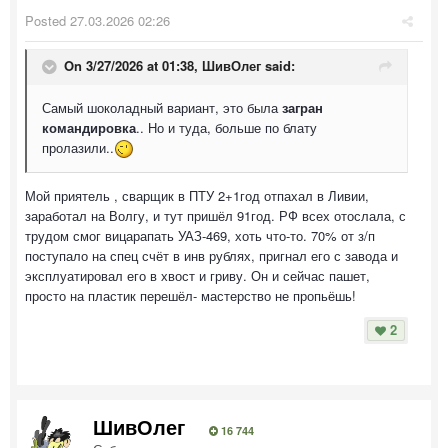
Posted
27.03.2026 02:26
On 3/27/2026 at 01:38,
ШивОлег
said:
Самый шоколадный вариант, это была
загран
командировка
.. Но и туда, больше по блату
пролазили..
Мой приятель , сварщик в ПТУ 2+1год отпахал в Ливии,
заработал на Волгу, и тут пришёл 91год. РФ всех отослала, с
трудом смог вицарапать УАЗ-469, хоть что-то. 70% от з/п
поступало на спец счёт в инв рублях, пригнал его с завода и
эксплуатировал его в хвост и гриву. Он и сейчас пашет,
просто на пластик перешёл- мастерство не пропьёшь!
2
ШивОлег
16 744