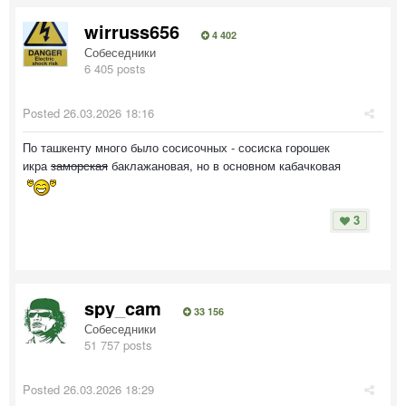
wirruss656
4 402
Собеседники
6 405 posts
Posted
26.03.2026 18:16
По ташкенту много было сосисочных - сосиска горошек
икра
заморская
баклажановая, но в основном кабачковая
3
spy_cam
33 156
Собеседники
51 757 posts
Posted
26.03.2026 18:29