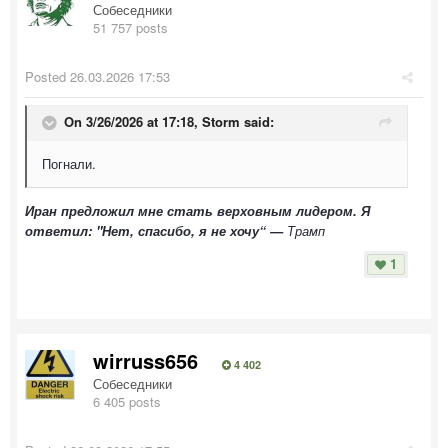
Собеседники
51 757 posts
Posted
26.03.2026 17:53
On 3/26/2026 at 17:18,
Storm
said:
Погнали.
Иран предложил мне стать верховным лидером. Я
ответил: "Нет, спасибо, я не хочу“ —
Трамп
1
wirruss656
4 402
Собеседники
6 405 posts