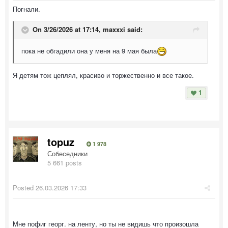
Погнали.
On 3/26/2026 at 17:14,
maxxxi
said:
пока не обгадили она у меня на 9 мая была
Я детям тож цеплял, красиво и торжественно и все такое.
1
topuz
1 978
Собеседники
5 661 posts
Posted
26.03.2026 17:33
Мне пофиг георг. на ленту, но ты не видишь что произошла