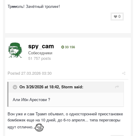
Тр
ам
оль! Зачётный тролинг!
0
spy_cam
33 156
Собеседники
51 757 posts
Posted
27.03.2026 03:30
On 3/26/2026 at 18:42,
Storm
said:
Али Ибн Арестови ?
Вон уже и сам Трамп объявил, о односторонней приостановке
бомбежек еще на 10 дней, до 6-го апреля... типа переговоры
идут отлично..