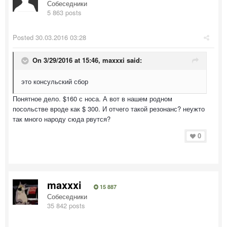
Собеседники
5 863 posts
Posted
30.03.2016 03:28
On 3/29/2016 at 15:46, maxxxi said:
это консульский сбор
Понятное дело. $160 с носа. А вот в нашем родном
посольстве вроде как $ 300. И отчего такой резонанс? неужто
так много народу сюда рвутся?
0
maxxxi
15 887
Собеседники
35 842 posts