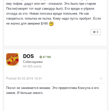
ему пофик, дадут или нет - отказали. Это было при старом
После(говорят тот ещё самодур был). Его вроде и убрали
отсюда за это. Новая полсиха вроде лояльнее. Но как
говориться, попытка не пытка. Кому надо пусть пробует. Если
не жалко для америки $160
0
DOS
47 769
Собеседники
64 625 posts
Posted
30.03.2016 16:31
Посол не занимается визами. Это пререготива Консула и его
замов. И больше никого.