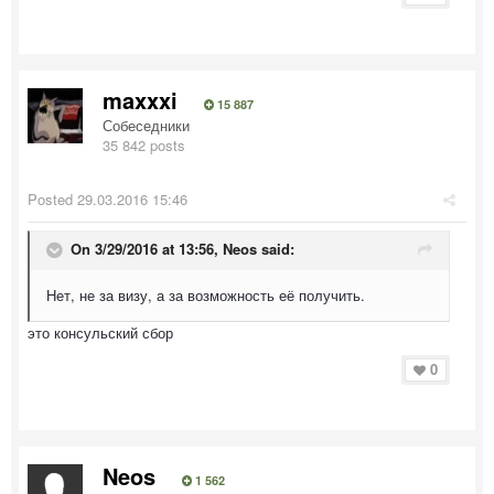
maxxxi
15 887
Собеседники
35 842 posts
Posted
29.03.2016 15:46
On 3/29/2016 at 13:56, Neos said:
Нет, не за визу, а за возможность её получить.
это консульский сбор
0
Neos
1 562