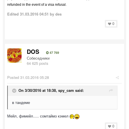
refunded in the event of a visa refusal.
Edited
31.03.2016 04:51
by des
0
DOS
47 769
Собеседники
64 625 posts
Posted
31.03.2016 05:28
On 3/30/2016 at 18:38, spy_cam said:
в тандеме
Мейл, фимейл..... сомтаймз кэмел
0