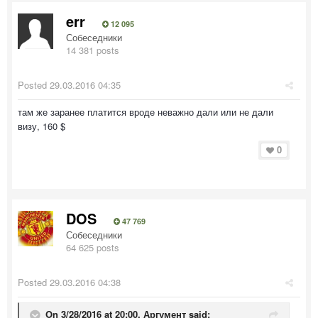
err
12 095
Собеседники
14 381 posts
Posted
29.03.2016 04:35
там же заранее платится вроде неважно дали или не дали
визу, 160 $
0
DOS
47 769
Собеседники
64 625 posts
Posted
29.03.2016 04:38
On 3/28/2016 at 20:00, Аргумент said: