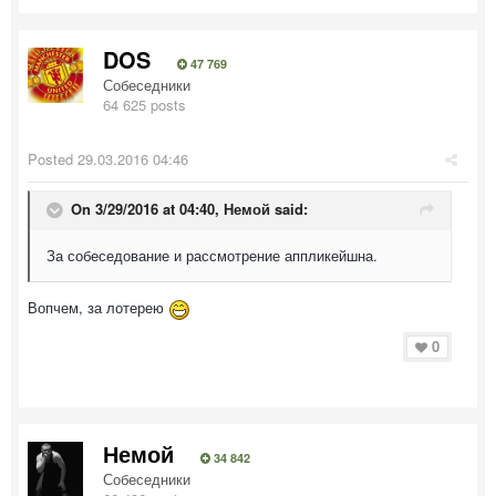
DOS
47 769
Собеседники
64 625 posts
Posted
29.03.2016 04:46
On 3/29/2016 at 04:40, Немой said:
За собеседование и рассмотрение аппликейшна.
Вопчем, за лотерею
0
Немой
34 842
Собеседники