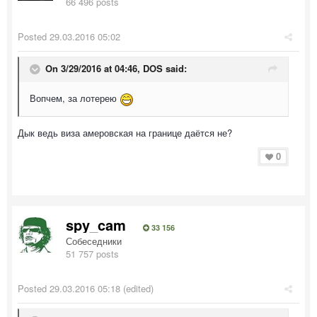
66 496 posts
Posted
29.03.2016 05:02
On 3/29/2016 at 04:46, DOS said:
Вопчем, за лотерею
Дык ведь виза амеровская на границе даётся не?
0
spy_cam
33 156
Собеседники
51 757 posts
Posted
29.03.2016 05:18
(edited)