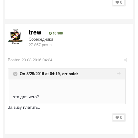
0
trew
18 988
Собеседники
27 867 posts
Posted
29.03.2016 04:24
On 3/29/2016 at 04:19, err said:
это для чего?
За визу платить..
0