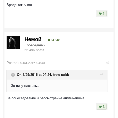
Вроде так было
1
Немой
34 842
Собеседники
66 496 posts
Posted
29.03.2016 04:40
On 3/29/2016 at 04:24, trew said:
За визу платить..
За собеседование и рассмотрение аппликейшна.
3