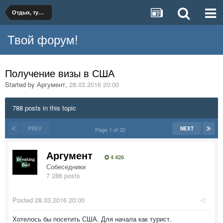
Отдых, туризм, путешествия
Твой форум!
Получение визы в США
Started by
Аргумент
,
28.03.2016 20:00
788 posts in this topic
PREV
NEXT
Page 1 of 32
Аргумент
4 426
Собеседники
7 286 posts
Posted
28.03.2016 20:00
Хотелось бы посетить США. Для начала как турист.