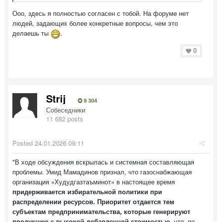
Ооо, здесь я полностью согласен с тобой. На форуме нет
людей, задающих более конкретные вопросы, чем это
делаешь ты
.
0
Strij
9 304
Собеседники
11 682 posts
Posted
24.01.2026 09:11
"В ходе обсуждения вскрылась и системная составляющая
проблемы. Умид Мамадинов признал, что газоснабжающая
организация «Худудгазтаъминот» в настоящее время
придерживается избирательной политики при
распределении ресурсов. Приоритет отдается тем
субъектам предпринимательства, которые генерируют
продукцию с высокой добавленной стоимостью
, что, по