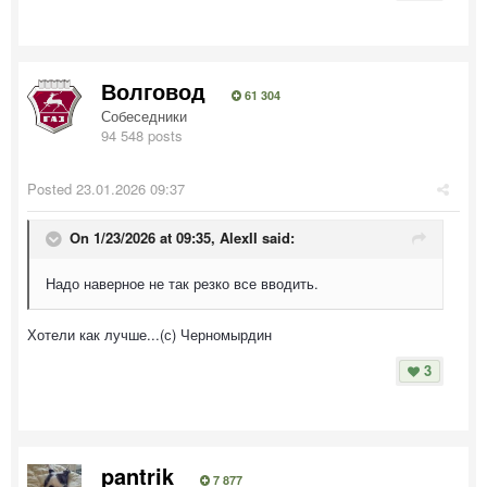
Волговод
61 304
Собеседники
94 548 posts
Posted
23.01.2026 09:37
On 1/23/2026 at 09:35,
AlexII
said:
Надо наверное не так резко все вводить.
Хотели как лучше...(с) Черномырдин
3
pantrik
7 877