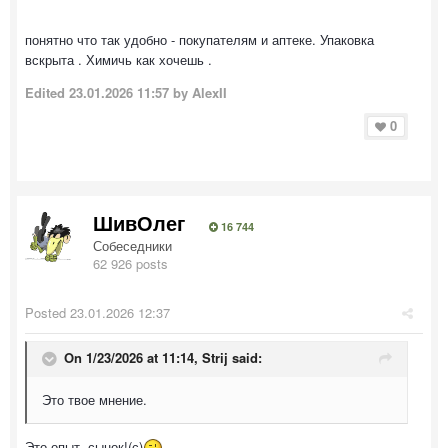
понятно что так удобно - покупателям и аптеке. Упаковка
вскрыта . Химичь как хочешь .
Edited
23.01.2026 11:57
by AlexII
0
ШивОлег
16 744
Собеседники
62 926 posts
Posted
23.01.2026 12:37
On 1/23/2026 at 11:14,
Strij
said:
Это твое мнение.
Это опыт, сынок!(с)