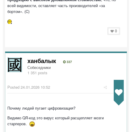
всей видимости, оставляет часть производителей «за
бортом». (C)
0
ханбалык
337
Собеседники
1 351 posts
Posted
24.01.2026 10:52
Почему людей пугает цифровизация?
Видимо QR-код это вирус который расщепляет мозги
старперов.