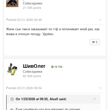
Собеседники
21 545 posts
Posted
23.01.2026 09:46
Жене сын такси заказывает по т/ф и оплачивает иной раз, как
вчера в плохую погоду. Удобно.
0
ШивОлег
16 744
Собеседники
62 926 posts
Posted
23.01.2026 09:54
On 1/23/2026 at 09:35,
AlexII
said:
пс. Еще улыбнуло что все продают по штучно.