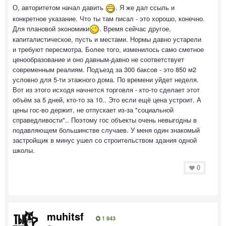
О, авторитетом начал давить
. Я же дал ссыль и
конкретное указание. Что ты там писал - это хорошо, конечно.
Для плановой экономики
. Время сейчас другое,
капиталистическое, пусть и местами. Нормы давно устарели
и требуют пересмотра. Более того, изменилось само сметное
ценообразование и оно давным-давно не соответствует
современным реалиям. Подъезд за 300 баксов - это 850 м2
условно для 5-ти этажного дома. По времени уйдет неделя.
Вот из этого исходя начнется торговля - кто-то сделает этот
объём за 5 дней, кто-то за 10.. Это если ещё цена устроит. А
цены гос-во держит, не отпускает из-за "социальной
справедливости".. Поэтому гос объекты очень невыгодны в
подавляющем большинстве случаев. У меня один знакомый
застройщик в минус ушел со строительством здания одной
школы.
0
muhitsf
1 843