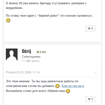
А можно 20 раз менять бригаду и устраивать разборки с
мордобоем..
По этому твоя идея с "биржей работ" это полная галиматья ..
0
Strij
9 304
Собеседники
11 682 posts
Posted
23.01.2026 11:14
Это твое мнение. Ты бы еще ремонтные работы по
электрическим сетям бы добавил
.
Ком-пе-тен-ци-я
.
Волшебное слово для всего Узбекистана.
0