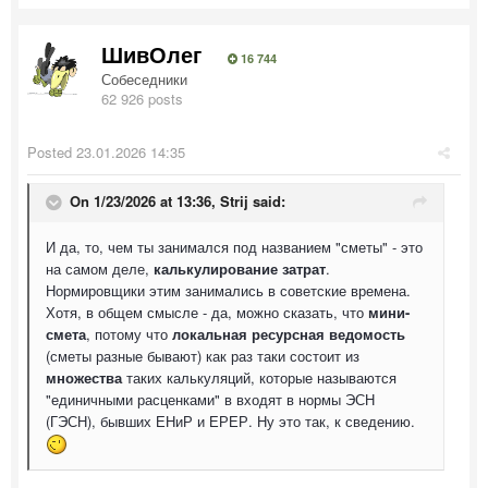
ШивОлег
16 744
Собеседники
62 926 posts
Posted
23.01.2026 14:35
On 1/23/2026 at 13:36,
Strij
said:
И да, то, чем ты занимался под названием "сметы" - это
на самом деле,
калькулирование затрат
.
Нормировщики этим занимались в советские времена.
Хотя, в общем смысле - да, можно сказать, что
мини-
смета
, потому что
локальная ресурсная ведомость
(сметы разные бывают) как раз таки состоит из
множества
таких калькуляций, которые называются
"единичными расценками" в входят в нормы ЭСН
(ГЭСН), бывших ЕНиР и ЕРЕР. Ну это так, к сведению.