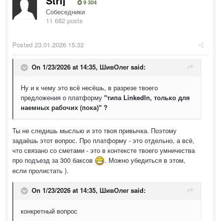
Strij
9 304
Собеседники
11 682 posts
Posted
23.01.2026 15:32
On 1/23/2026 at 14:35,
ШивОлег
said:
Ну и к чему это всё несёшь, в разрезе твоего
предложения о платформу
"типа Linkedln, только для
наемных рабочих (пока)" ?
Ты не следишь мыслью и это твоя привычка. Поэтому
задаёшь этот вопрос. Про платформу - это отдельно, а всё,
что связано со сметами - это в контексте твоего умничества
про подъезд за 300 баксов
. Можно убедиться в этом,
если пролистать ).
On 1/23/2026 at 14:35,
ШивОлег
said:
конкретный вопрос