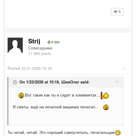
0
Strij
9 304
Собеседники
11 682 posts
Posted
23.01.2026 10:18
On 1/23/2026 at 10:16,
ШивОлег
said:
Вот такие как ты и сидят в хокимиятах...
Я сметы, ещё на печатной машинке печатал..
Ты читай, читай. Это хороший самоучитель, печатальщик
.