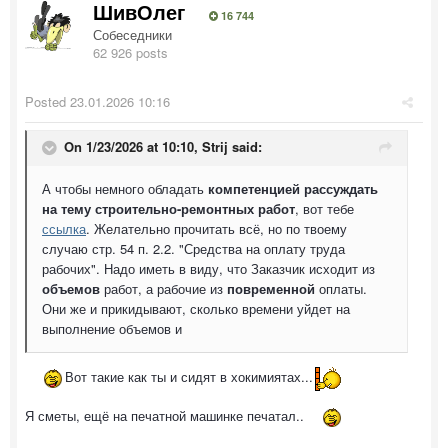
ШивОлег
16 744
Собеседники
62 926 posts
Posted
23.01.2026 10:16
On 1/23/2026 at 10:10,
Strij
said:
А чтобы немного обладать
компетенцией рассуждать
на тему строительно-ремонтных работ
, вот тебе
ссылка
. Желательно прочитать всё, но по твоему
случаю стр. 54 п. 2.2. "Средства на оплату труда
рабочих". Надо иметь в виду, что Заказчик исходит из
объемов
работ, а рабочие из
повременной
оплаты.
Они же и прикидывают, сколько времени уйдет на
выполнение объемов и
Вот такие как ты и сидят в хокимиятах...
Я сметы, ещё на печатной машинке печатал..