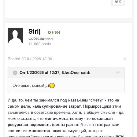
0
Strij
9 304
Собеседники
11 682 posts
Posted
23.01.2026 13:36
On 1/23/2026 at 12:37,
ШивОлег
said:
Это опыт, сынок!(с)
И да, то, чем ты занимался под названием "сметы" - это на
самом деле,
калькулирование затрат
. Нормировщики этим
занимались в советские времена. Хотя, в общем смысле - да,
можно сказать, что
мини-смета
, потому что
локальная
ресурсная ведомость
(сметы разные бывают) как раз таки
состоит из
множества
таких калькуляций, которые
называются "единичными расценками" в входят в нормы ЭСН