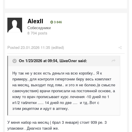
AlexII
3 846
Собеседники
8 704 posts
Posted
23.01.2026 11:35
(edited)
On 1/23/2026 at 09:54,
ШивОлег
said:
Ну так не у всех есть деньги на всю коробку.. Я к
примеру, для контроля гипертонии беру весь комплект
на месяц, выходит под лям.. и это я не болею,(в смысле
самочувствия) врачи прописали на постоянной основе, а
кому то врач прописывает курс лечения -10 дней по 1
и1/2 таблетки ..... 14 дней по две .... и тд..Вот с
этим рецептом и идут в аптеку.
У меня набор на месяц ( брал 3 января) стоит 939 ре. 3
упаковки . Диагноз такой же.