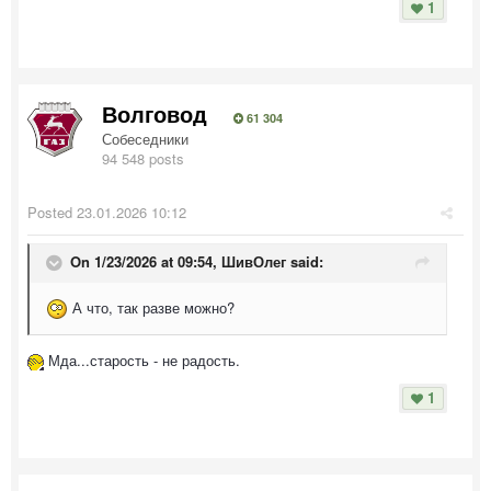
1
Волговод
61 304
Собеседники
94 548 posts
Posted
23.01.2026 10:12
On 1/23/2026 at 09:54,
ШивОлег
said:
А что, так разве можно?
Мда...старость - не радость.
1