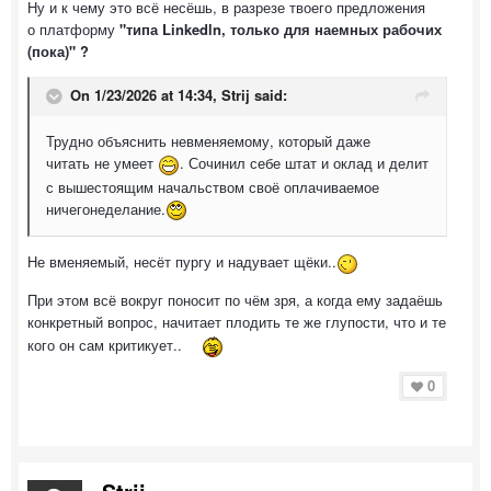
Ну и к чему это всё несёшь, в разрезе твоего предложения
о платформу
"типа Linkedln, только для наемных рабочих
(пока)" ?
On 1/23/2026 at 14:34,
Strij
said:
Трудно объяснить невменяемому, который даже
читать не умеет
. Сочинил себе штат и оклад и делит
с вышестоящим начальством своё оплачиваемое
ничегонеделание.
Не вменяемый, несёт пургу и надувает щёки..
При этом всё вокруг поносит по чём зря, а когда ему задаёшь
конкретный вопрос, начитает плодить те же глупости, что и те
кого он сам критикует..
0