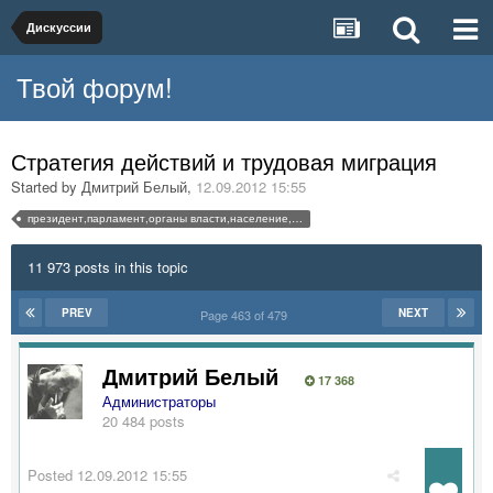
Дискуссии
Твой форум!
Стратегия действий и трудовая миграция
Started by
Дмитрий Белый
,
12.09.2012 15:55
президент,парламент,органы власти,население,уровень жизни,экономика,внутренняя политика,права человека,демократия,законы,акты,приказы,суды,предложения,критика,обсуждение,голосование,конституция,реформы
11 973 posts in this topic
PREV
NEXT
Page 463 of 479
Дмитрий Белый
17 368
Администраторы
20 484 posts
Posted
12.09.2012 15:55