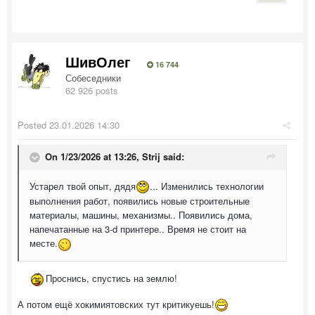
ШивОлег
16 744
Собеседники
62 926 posts
Posted
23.01.2026 14:30
On 1/23/2026 at 13:26,
Strij
said:
Устарел твой опыт, дядя
... Изменились технологии
выполнения работ, появились новые строительные
материалы, машины, механизмы.. Появились дома,
напечатанные на 3-d принтере.. Время не стоит на
месте.
Проснись, спустись на землю!
А потом ещё хокимиятовских тут критикуешь!