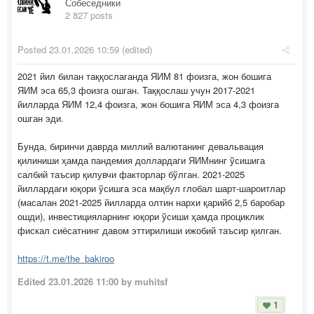
Собеседники
2 827 posts
Posted
23.01.2026 10:59
(edited)
2021 йил билан таққослаганда ЯИМ 81 фоизга, жон бошига
ЯИМ эса 65,3 фоизга ошган. Таққослаш учун 2017-2021
йилларда ЯИМ 12,4 фоизга, жон бошига ЯИМ эса 4,3 фоизга
ошган эди.
Бунда, биринчи даврда миллий валютанинг девальвация
қилиниши ҳамда пандемия доллардаги ЯИМнинг ўсишига
салбий таъсир қилувчи факторлар бўлган. 2021-2025
йиллардаги юқори ўсишга эса мақбул глобал шарт-шароитлар
(масалан 2021-2025 йилларда олтин нархи қарийб 2,5 баробар
ошди), инвестицияларнинг юқори ўсиши ҳамда проциклик
фискал сиёсатнинг давом эттирилиши ижобий таъсир қилган.
https://t.me/the_bakiroo
Edited
23.01.2026 11:00
by muhitsf
1