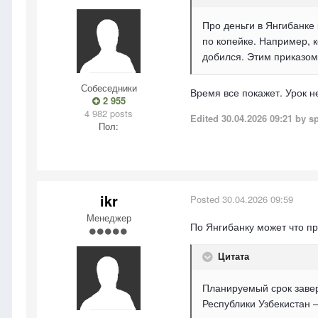
Про деньги в Янгибанке 
по копейке. Например, к
добился. Этим приказом
Собеседники
Время все покажет. Урок 
2 955
4 982 posts
Edited
30.04.2026 09:21
by s
Пол:
ikr
Posted
30.04.2026 09:59
Менеджер
По Янгибанку может что пр
Цитата
Планируемый срок завер
Республики Узбекистан 