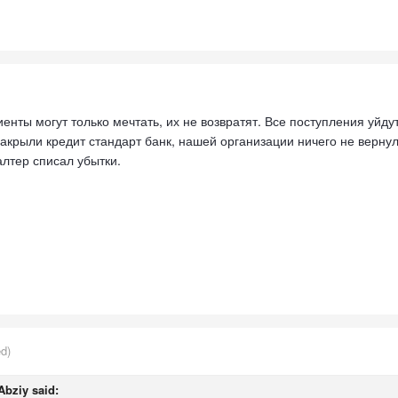
иенты могут только мечтать, их не возвратят. Все поступления уйд
закрыли кредит стандарт банк, нашей организации ничего не верну
лтер списал убытки.
ed)
Abziy
said: