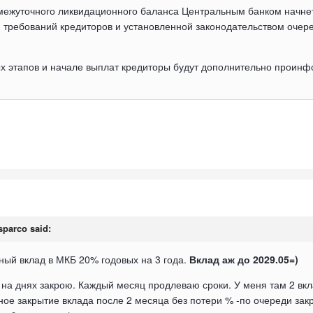
межуточного ликвидационного баланса Центральным банком начнет
м требований кредиторов и установленной законодательством очер
х этапов и начале выплат кредиторы будут дополнительно проин
sparco
said:
ый вклад в МКБ 20% годовых на 3 года.
Вклад аж до 2029.05=)
на днях закрою. Каждый месяц продлеваю сроки. У меня там 2 вк
ное закрытие вклада после 2 месяца без потери % -по очереди зак