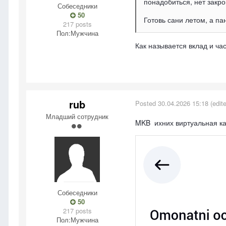
понадобиться, нет закро
Собеседники
50
Готовь сани летом, а п
217 posts
Пол:
Мужчина
Как называется вклад и ча
rub
Posted
30.04.2026 15:18
(edit
Младший сотрудник
MKB ихних виртуальная ка
Собеседники
50
217 posts
Пол:
Мужчина