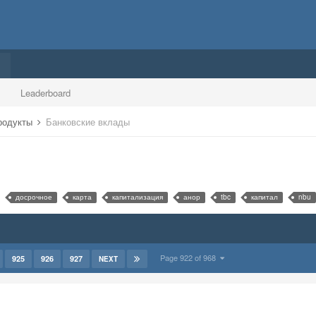
Leaderboard
продукты
Банковские вклады
досрочное
карта
капитализация
анор
tbc
капитал
nbu
Page 922 of 968
925
926
927
NEXT