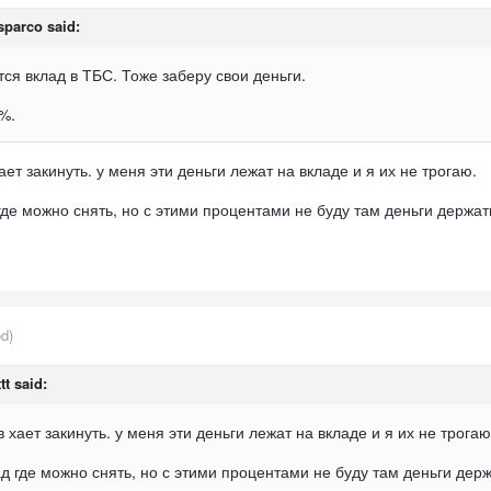
sparco
said:
ся вклад в ТБС. Тоже заберу свои деньги.
%.
ает закинуть. у меня эти деньги лежат на вкладе и я их не трогаю.
де можно снять, но с этими процентами не буду там деньги держа
ed)
ttt
said:
в хает закинуть. у меня эти деньги лежат на вкладе и я их не трога
д где можно снять, но с этими процентами не буду там деньги дер