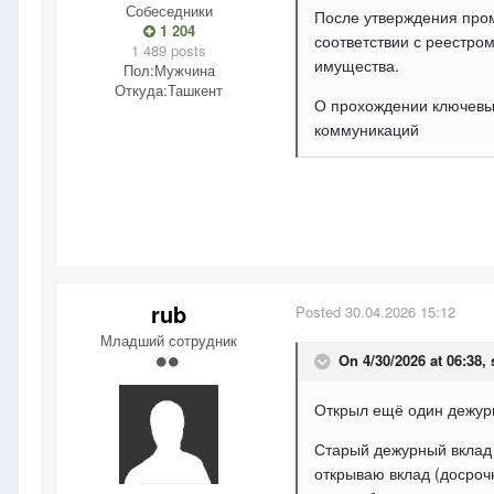
Собеседники
После утверждения про
1 204
соответствии с реестро
1 489 posts
имущества.
Пол:
Мужчина
Откуда:
Ташкент
О прохождении ключевы
коммуникаций
rub
Posted
30.04.2026 15:12
Младший сотрудник
On 4/30/2026 at 06:38,
Открыл ещё один дежурн
Старый дежурный вклад 
открываю вклад (досроч