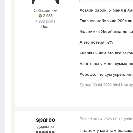
Хозяин барин. У меня в Ха
Собеседники
2 955
Главное небольше 200млн
4 982 posts
Пол:
Вкладчики Янгибанка до си
А это потеря %%
+нервы и чем это все закон
Благо там у меня сумма ос
Хорошо, что сум укрепляетс
Edited
30.04.2026 08:41
by s
sparco
Posted
30.04.2026 08:12
(edit
Директор
Пи.. тем у кого там больш