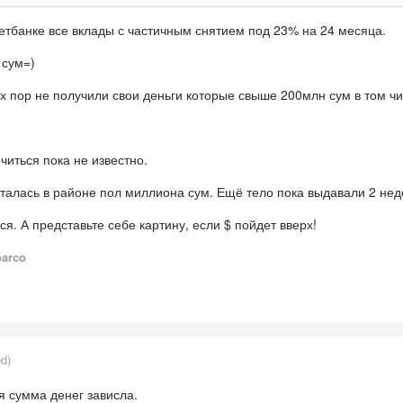
етбанке все вклады с частичным снятием под 23% на 24 месяца.
 сум=)
х пор не получили свои деньги которые свыше 200млн сум в том чи
читься пока не известно.
талась в районе пол миллиона сум. Ещё тело пока выдавали 2 нед
я. А представьте себе картину, если $ пойдет вверх!
parco
ed)
ая сумма денег зависла.