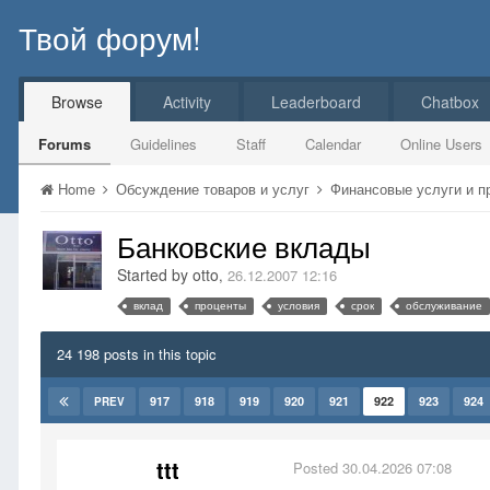
Твой форум!
Browse
Activity
Leaderboard
Chatbox
Forums
Guidelines
Staff
Calendar
Online Users
Home
Обсуждение товаров и услуг
Финансовые услуги и 
Банковские вклады
Started by
otto
,
26.12.2007 12:16
вклад
проценты
условия
срок
обслуживание
24 198 posts in this topic
917
918
919
920
921
922
923
924
PREV
ttt
Posted
30.04.2026 07:08