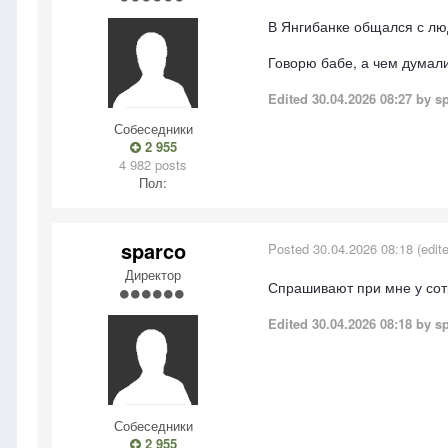
В Янгибанке общался с люд
Говорю бабе, а чем думали
Edited
30.04.2026 08:27
by s
Собеседники
2 955
4 982 posts
Пол:
sparco
Posted
30.04.2026 08:18
(edit
Директор
Спрашивают при мне у сотр
Edited
30.04.2026 08:18
by s
Собеседники
2 955