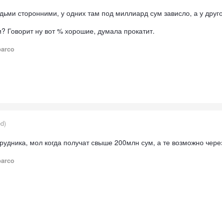
ьми сторонними, у одних там под миллиард сум зависло, а у друг
? Говорит ну вот % хорошие, думала прокатит.
parco
ed)
удника, мол когда получат свыше 200млн сум, а те возможно чере
parco