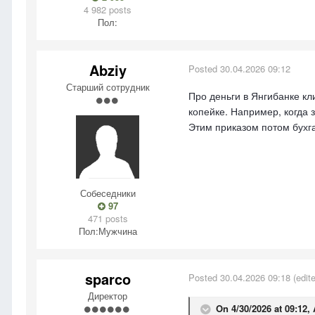
4 982 posts
Пол:
Abziy
Posted
30.04.2026 09:12
Старший сотрудник
Про деньги в Янгибанке кл
копейке. Например, когда 
Этим приказом потом бухга
Собеседники
97
471 posts
Пол:
Мужчина
sparco
Posted
30.04.2026 09:18
(edit
Директор
On 4/30/2026 at 09:12,