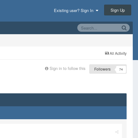
Sign Up
Existing user? Sign In
All Activity
Sign in to follow this
Followers
74