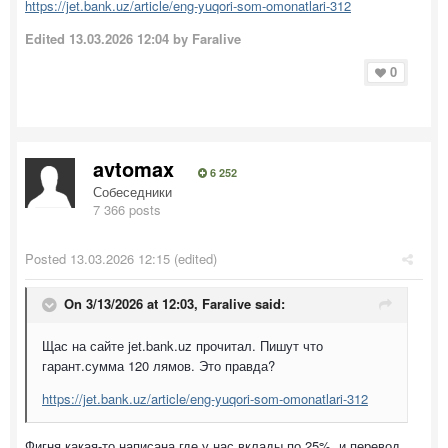
https://jet.bank.uz/article/eng-yuqori-som-omonatlari-312
Edited
13.03.2026 12:04
by Faralive
0
avtomax
6 252
Собеседники
7 366 posts
Posted
13.03.2026 12:15
(edited)
On 3/13/2026 at 12:03,
Faralive
said:
Щас на сайте jet.bank.uz прочитал. Пишут что
гарант.сумма 120 лямов. Это правда?
https://jet.bank.uz/article/eng-yuqori-som-omonatlari-312
Фигня какая-то написана,где у нас вклады по 25%, и перевод