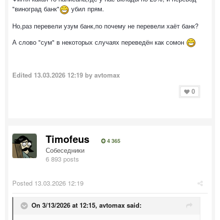
"виноград банк"
убил прям.
Но,раз перевели узум банк,по почему не перевели хаёт банк?
А слово "сум" в некоторых случаях переведён как сомон
Edited
13.03.2026 12:19
by avtomax
0
Timofeus
4 365
Собеседники
6 893 posts
Posted
13.03.2026 12:19
On 3/13/2026 at 12:15,
avtomax
said: