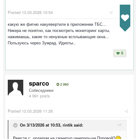
Posted
13.03.2026 10:54
какую же фигню накуевертили в приложении ТБС...
Никера не понятно, как посмотреть мониторинг карты,
нажимаешь, какие то ненужные всплывающие окна...
Пользуюсь через Зумрад. Идиоты..
9
sparco
2 960
Собеседники
4 991 posts
Posted
13.03.2026 11:26
On 3/13/2026 at 10:53,
rintik
said:
Вместе с ордером на гарнитур генеральши Поповой?