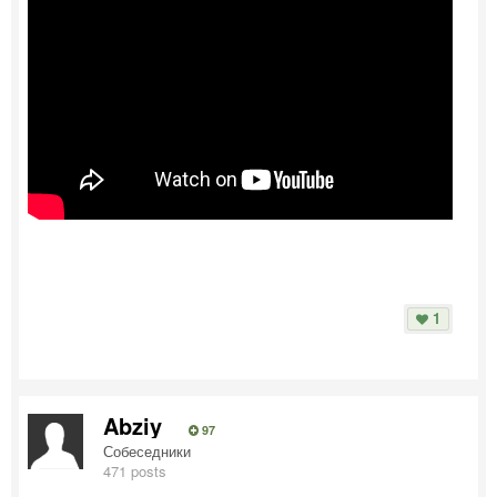
1
Abziy
97
Собеседники
471 posts