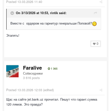
Posted
13.03.2026 11:40
On 3/13/2026 at 10:53,
rintik
said:
Вместе с ордером на гарнитур генеральши Поповой?
Этапять!
0
Faralive
1 365
Собеседники
3 616 posts
Posted
13.03.2026 12:03
(edited)
Щас на сайте jet.bank.uz прочитал. Пишут что гарант.сумма
120 лямов. Это правда?