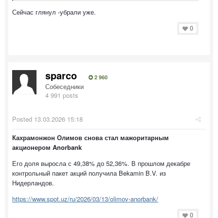
Сейчас глянул -убрали уже.
0
sparco
2 960
Собеседники
4 991 posts
Posted
13.03.2026 15:18
Кахрамонжон Олимов снова стал мажоритарным
акционером Anorbank
Его доля выросла с 49,38% до 52,36%. В прошлом декабре
контрольный пакет акций получила Bekamin B.V. из
Нидерландов.
https://www.spot.uz/ru/2026/03/13/olimov-anorbank/
0