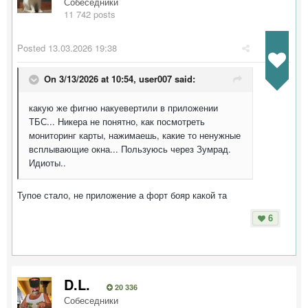
Собеседники
11 742 posts
Posted
13.03.2026 19:38
On 3/13/2026 at 10:54,
user007
said:
какую же фигню накуевертили в приложении
ТБС... Никера не понятно, как посмотреть
мониторинг карты, нажимаешь, какие то ненужные
всплывающие окна... Пользуюсь через Зумрад.
Идиоты..
Тупое стало, не приложение а форт бояр какой та
6
D.L.
20 336
Собеседники