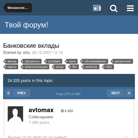
Финансовые услуги и продукты
Твой форум!
Банковские вклады
Started by
otto
,
26.12.2007 12:16
вклад
проценты
условия
срок
обслуживание
досрочное
карта
капитализация
анор
tbc
капитал
nbu
24 225 posts in this topic
PREV
NEXT
Page 870 of 969
avtomax
6 252
Собеседники
7 366 posts
Posted
13.03.2026 07:12
(edited)