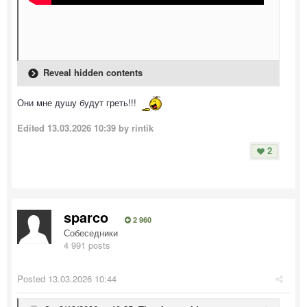
Reveal hidden contents
Они мне душу будут греть!!!
Edited
13.03.2026 10:39
by rintik
2
sparco
2 960
Собеседники
4 991 posts
Posted
13.03.2026 10:44