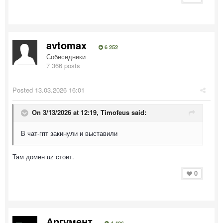
avtomax
6 252
Собеседники
7 366 posts
Posted
13.03.2026 16:01
On 3/13/2026 at 12:19,
Timofeus
said:
В чат-гпт закинули и выставили
Там домен uz стоит.
0
Аргумент