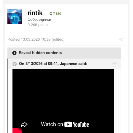
rintik
7 880
Собеседники
9 268 posts
Posted
13.03.2026 10:38
(edited)
Reveal hidden contents
On 3/13/2026 at 09:44,
Japanese
said: