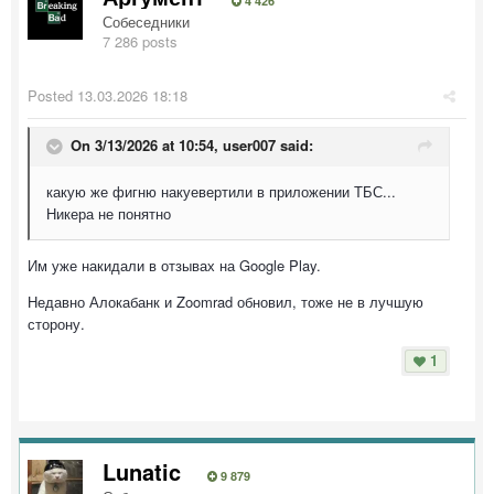
4 426
Собеседники
7 286 posts
Posted
13.03.2026 18:18
On 3/13/2026 at 10:54,
user007
said:
какую же фигню накуевертили в приложении ТБС...
Никера не понятно
Им уже накидали в отзывах на Google Play.
Недавно Алокабанк и Zoomrad обновил, тоже не в лучшую
сторону.
1
Lunatic
9 879