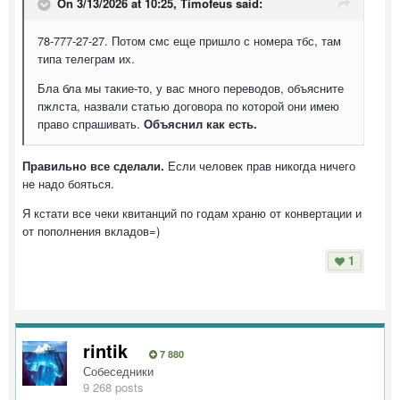
On 3/13/2026 at 10:25,
Timofeus
said:
78-777-27-27. Потом смс еще пришло с номера тбс, там
типа телеграм их.
Бла бла мы такие-то, у вас много переводов, объясните
пжлста, назвали статью договора по которой они имею
право спрашивать.
Объяснил как есть.
Правильно все сделали.
Если человек прав никогда ничего
не надо бояться.
Я кстати все чеки квитанций по годам храню от конвертации и
от пополнения вкладов=)
1
rintik
7 880
Собеседники
9 268 posts