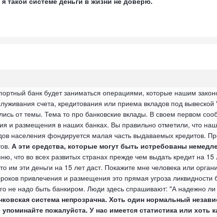
 я такой системе деньги в жизни не доверю.
импортный банк будет заниматься операциями, которые нашим зак
служивания счета, кредитования или приема вкладов под вывеской "
ись от темы. Тема то про банковские вклады. В своем первом соо
ия и размещения в наших банках. Вы правильно отметили, что наши
ладов населения фондируется малая часть выдаваемых кредитов. Пр
тов.
А эти средства, которые могут быть истребованы немедле
ню, что во всех развитых странах прежде чем выдать кредит на 15
то им эти деньги на 15 лет даст. Покажите мне человека или орган
 сроков привлечения и размещения это прямая угроза ликвидности б
го не надо быть банкиром. Люди здесь спрашивают: "А надежно ли у
нковская система непрозрачна. Хоть один нормальный незави
е упоминайте пожалуйста. У нас имеется статистика или хоть