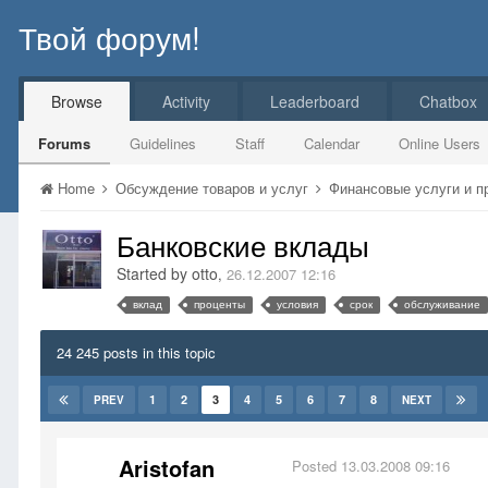
Твой форум!
Browse
Activity
Leaderboard
Chatbox
Forums
Guidelines
Staff
Calendar
Online Users
Home
Обсуждение товаров и услуг
Финансовые услуги и 
Банковские вклады
Started by
otto
,
26.12.2007 12:16
вклад
проценты
условия
срок
обслуживание
24 245 posts in this topic
1
2
3
4
5
6
7
8
PREV
NEXT
Aristofan
Posted
13.03.2008 09:16