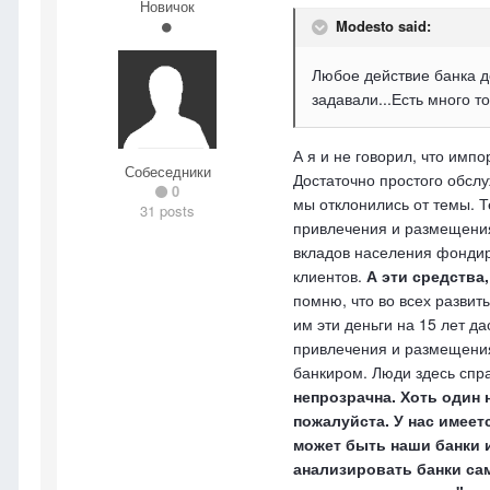
Новичок
Modesto said:
Любое действие банка д
задавали...Есть много т
А я и не говорил, что им
Собеседники
Достаточно простого обслу
0
мы отклонились от темы. Т
31 posts
привлечения и размещения 
вкладов населения фондир
клиентов.
А эти средства
помню, что во всех развит
им эти деньги на 15 лет да
привлечения и размещения 
банкиром. Люди здесь спра
непрозрачна. Хоть один 
пожалуйста. У нас имеет
может быть наши банки 
анализировать банки сам