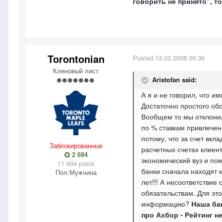
говорить не принято", то
Torontonian
Posted
13.03.2008 09:36
Кленовый лист
Aristofan said:
А я и не говорил, что 
Достаточно простого об
Вообщем то мы отклонил
по % ставкам привлечен
потому, что за счет вк
Заблокированные
расчетных счетах клиен
2 694
экономический вуз и пом
11 694 posts
банки сначала находят к
Пол:
Мужчина
лет!!! А несоответствие
обязательствам. Для это
информацию?
Наша ба
про Ахбор - Рейтинг н