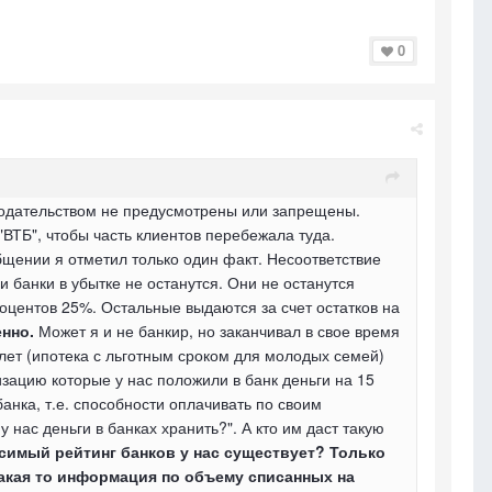
0
онодательством не предусмотрены или запрещены.
ВТБ", чтобы часть клиентов перебежала туда.
бщении я отметил только один факт. Несоответствие
 банки в убытке не останутся. Они не останутся
оцентов 25%. Остальные выдаются за счет остатков на
нно.
Может я и не банкир, но заканчивал в свое время
 лет (ипотека с льготным сроком для молодых семей)
изацию которые у нас положили в банк деньги на 15
анка, т.е. способности оплачивать по своим
 нас деньги в банках хранить?". А кто им даст такую
симый рейтинг банков у нас существует? Только
 какая то информация по объему списанных на