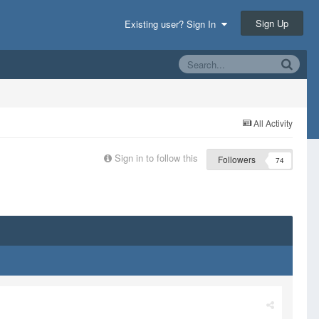
Sign Up
Existing user? Sign In
All Activity
Sign in to follow this
Followers
74