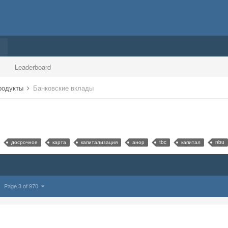
Leaderboard
продукты
Банковские вклады
досрочное
карта
капитализация
анор
tbc
капитал
nbu
Page 3 of 970