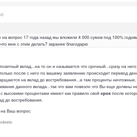
ed)
е на вопрос 17 года назад мы вложили 4 000 сумов под 100% годовы
 что мне с этим делать? заранее благодарю
озитный вклад...на то он и называется что срочный...сразу на нег
 только после с него по вашему заявлению происходит перевод ден
арщаются на вклад до востребования...а там проценты ничтожные,
ивание данного вклада...так что вам повезло что Вы еще должны не
ы с высокими процентами имеют как правило свой
срок
после котор
ад до востребования.
 на Ваш вопрос
odesto