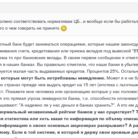
олжно соответствовать нормативам ЦБ...и вообще если бы работал
ого о чем говорить не принято
портный банк будет заниматься операциями, которые нашим законо
живания счета, кредитования или приема вкладов под вывеской "В
ема то про банковские вклады. В своем первом сообщении я отмет
в наших банках. Вы правильно отметили, что наши банки в убытке н
уется малая часть выдаваемых кредитов. Процентов 25%. Остальны
, которые могут быть истребованы немедленно.
Может я и не ба
ых странах прежде чем выдать кредит на 15 лет (ипотека с льготн
ст. Покажите мне человека или организацию которые у нас положили
это прямая угроза ликвидности банка, т.е. способности оплачиват
шивают: "А надежно ли у нас деньги в банках хранить?". А кто и
нормальный независимый рейтинг банков у нас существует? Т
ся статистика или хоть какая то информация по объему спис
информацию о своих основных акционерах раскрывают? А раз
ому. Если в той системе, в которой я держу свои кровные ден