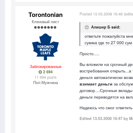
Torontonian
Posted
13.03.2008 16:46
(edit
Кленовый лист
Алишер Б said:
ответьте пожалуйста мн
сумма где то 27 000 сум
Просто.....
Вы вложили на срочный деп
Заблокированные
востребования открыть...а
2 694
11 694 posts
деньги автоматически возв
Пол:
Мужчина
взимает деньги
за обслуж
договор....Срочные вклад
деньги переводятся на вкл
Надеюсь что смог ответить
Edited
13.03.2008 16:47
by M