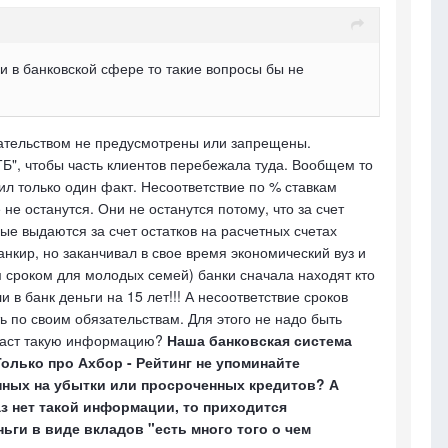
и в банковской сфере то такие вопросы бы не
дательством не предусмотрены или запрещены.
ТБ", чтобы часть клиентов перебежала туда. Вообщем то
ил только один факт. Несоответствие по % ставкам
е останутся. Они не останутся потому, что за счет
е выдаются за счет остатков на расчетных счетах
нкир, но заканчивал в свое время экономический вуз и
ым сроком для молодых семей) банки сначала находят кто
 в банк деньги на 15 лет!!! А несоответствие сроков
ь по своим обязательствам. Для этого не надо быть
м даст такую информацию?
Наша банковская система
олько про Ахбор - Рейтинг не упоминайте
анных на убытки или просроченных кредитов? А
 нет такой информации, то приходится
ьги в виде вкладов "есть много того о чем