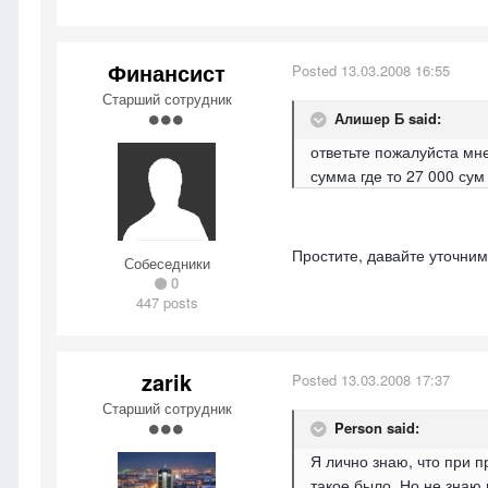
Финансист
Posted
13.03.2008 16:55
Старший сотрудник
Алишер Б said:
ответьте пожалуйста мн
сумма где то 27 000 сум
Простите, давайте уточним
Собеседники
0
447 posts
zarik
Posted
13.03.2008 17:37
Старший сотрудник
Person said:
Я лично знаю, что при 
такое было. Но не знаю 