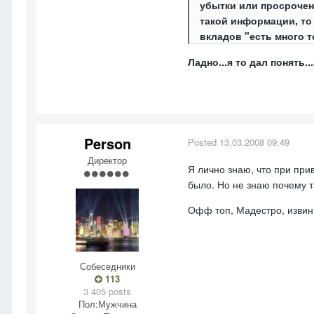
убытки или просрочен
такой информации, то 
вкладов "есть много т
Ладно...я то дал понять.
Person
Posted
13.03.2008 09:49
Директор
Я лично знаю, что при при
было. Но не знаю почему т
Офф топ, Мадестро, извини 
Собеседники
113
3 405 posts
Пол:
Мужчина