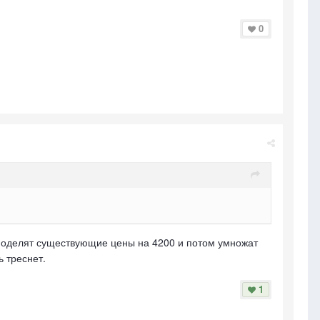
0
а поделят существующие цены на 4200 и потом умножат
ь треснет.
1