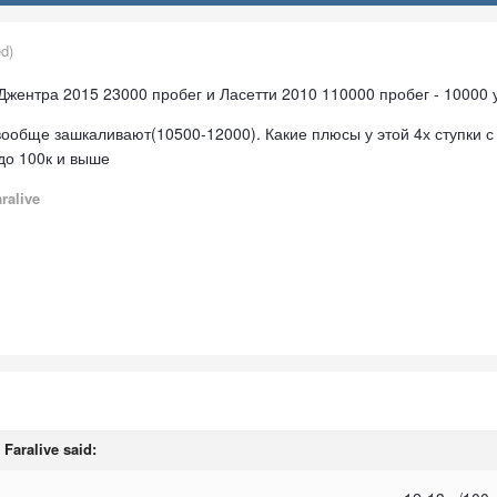
ed)
Джентра 2015 23000 пробег и Ласетти 2010 110000 пробег - 10000 у
вообще зашкаливают(10500-12000). Какие плюсы у этой 4х ступки 
до 100к и выше
ralive
,
Faralive
said: