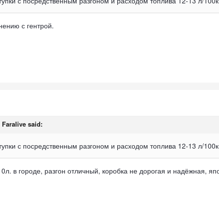
ступки с посредственным разгоном и расходом топлива 12-13 л/100
нению с гентрой.
,
Faralive
said:
ступки с посредственным разгоном и расходом топлива 12-13 л/100
10л. в городе, разгон отличный, коробка не дорогая и надёжная, яп