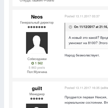
Откуда:
Ташкент-Poland
Neos
Posted
13.11.2017 03:37
Генеральный директор
On 11/12/2017 at 21:16
А новый это какой? Вро
умножат на 8100? Этого 
Народ безмолвствует.
Собеседники
1 562
5 863 posts
Пол:
Мужчина
guilt
Posted
13.11.2017 16:35
(edit
Менеджер
Продается первая Нексия, 
нормальном состоянии. Вт