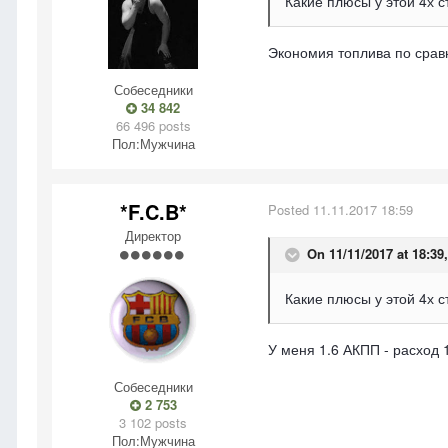
Какие плюсы у этой 4х 
Экономия топлива по срав
Собеседники
34 842
66 496 posts
Пол:
Мужчина
*F.C.B*
Posted
11.11.2017 18:59
Директор
On 11/11/2017 at 18:39
Какие плюсы у этой 4х 
У меня 1.6 АКПП - расход 
Собеседники
2 753
3 102 posts
Пол:
Мужчина