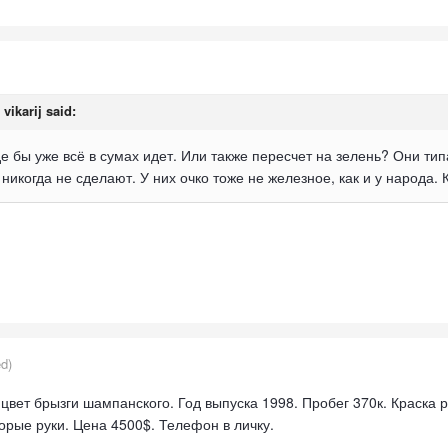
,
vikarij
said:
де бы уже всё в сумах идет. Или также пересчет на зелень? Они т
никогда не сделают. У них очко тоже не железное, как и у народа. 
ed)
цвет брызги шампанского. Год выпуска 1998. Пробег 370к. Краска 
орые руки. Цена 4500$. Телефон в личку.