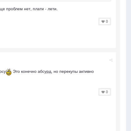
е проблем нет, плати - лети.
0
рсу
Это конечно абсурд, но перекупы активно
0