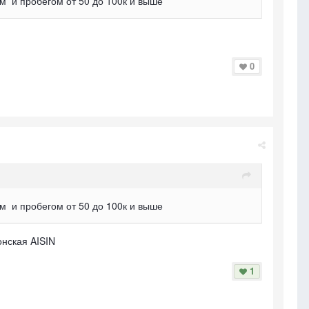
км и пробегом от 50 до 100к и выше
0
км и пробегом от 50 до 100к и выше
онская AISIN
1