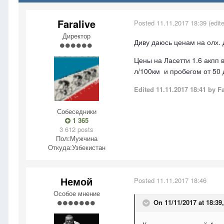
Faralive
Posted
11.11.2017 18:39
(edit
Директор
Диву даюсь ценам на олх. 
Цены на Ласетти 1.6 акпп 
л/100км и пробегом от 50 
Edited
11.11.2017 18:41
by Fa
Собеседники
1 365
3 612 posts
Пол:
Мужчина
Откуда:
Узбекистан
Немой
Posted
11.11.2017 18:46
Особое мнение
On 11/11/2017 at 18:39