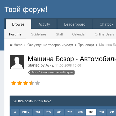
Твой форум!
Browse
Activity
Leaderboard
Chatbox
Forums
Guidelines
Staff
Calendar
Online Users
Home
Обсуждение товаров и услуг
Транспорт
Машина Бо
Машина Бозор - Автомобиль
Started by
Азиз
,
11.05.2008 15:06
Все об Авторынках нашей стран
26 024 posts in this topic
784
785
786
787
788
789
790
791
PREV