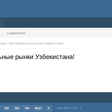
Leaderboard
зор - Автомобильные рынки Узбекистана!
ные рынки Узбекистана!
Page 789 of 1041
792
793
794
NEXT