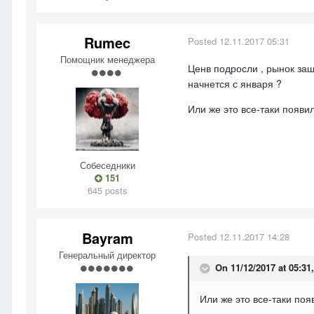
Rumec
Posted
12.11.2017 05:31
Помощник менеджера
Ценв подросли , рынок заш
начнется с января ?
Или же это все-таки появи
Собеседники
151
645 posts
Bayram
Posted
12.11.2017 14:28
Генеральный директор
On 11/12/2017 at 05:31
Или же это все-таки поя