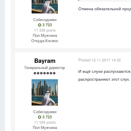
Отмена обязательной прода
Собеседники
3 723
11 339 posts
Пол:
Мужчина
Откуда:
Космос
Bayram
Posted
12.11.2017 14:32
Генеральный директор
И ещё слухи распускаются,
распространяют этот слух.
Собеседники
3 723
11 339 posts
Пол:
Мужчина