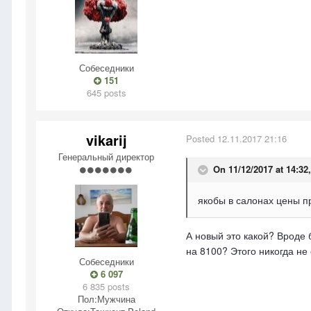
Собеседники
151
645 posts
vikarij
Posted
12.11.2017 21:16
Генеральный директор
On 11/12/2017 at 14:32
якобы в салонах цены п
А новый это какой? Вроде 
на 8100? Этого никогда не 
Собеседники
6 097
6 835 posts
Пол:
Мужчина