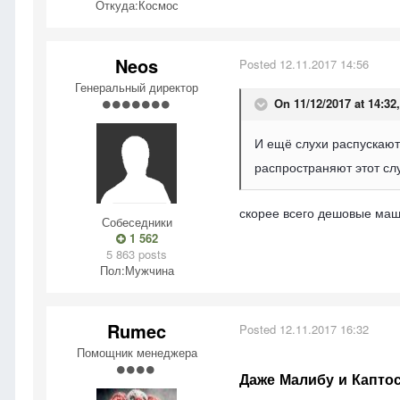
Откуда:
Космос
Neos
Posted
12.11.2017 14:56
Генеральный директор
On 11/12/2017 at 14:32
И ещё слухи распускаютс
распространяют этот слу
скорее всего дешовые маш
Собеседники
1 562
5 863 posts
Пол:
Мужчина
Rumec
Posted
12.11.2017 16:32
Помощник менеджера
Даже Малибу и Капто