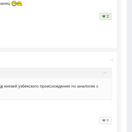
границ
.
2
их
князей узбекского происхождения по аналогии с
0