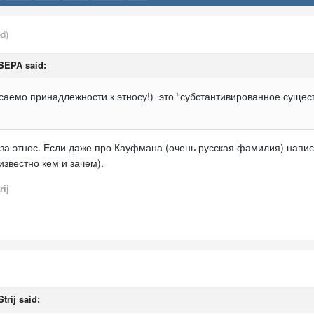
ed)
SEPA
said:
касаемо принадлежности к этносу!) это “субстантивированное суще
о за этнос. Если даже про Кауфмана (очень русская фамилия) написа
известно кем и зачем).
rij
Strij
said: