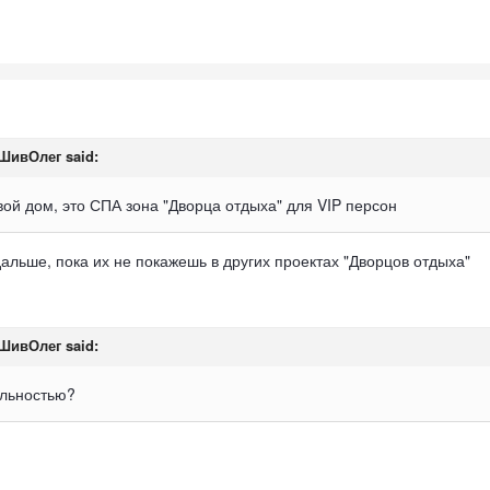
ШивОлег
said:
вой дом, это СПА зона "Дворца отдыха" для VIP персон
дальше, пока их не покажешь в других проектах "Дворцов отдыха"
ШивОлег
said:
альностью?