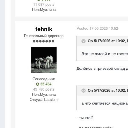
11 687 posts
Пол:
Мужчина
tehnik
Posted
17.05.2026 10:52
Генеральный директор
On 5/17/2026 at 10:02,
Это не жилой и не госте
Долбись в грязевой склад 
Собеседники
35 434
43 780 posts
On 5/17/2026 at 10:02,
Пол:
Мужчина
Откуда:
Ташкѣнт
а что считается национ
- ты кто?
- по паспорту узбек.