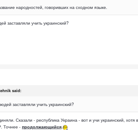
азвание народностей, говоривших на сходном языке.
ей заставляли учить украинский?
tehnik
said:
людей заставляли учить украинский?
иняли. Сказали - республика Украина - вот и учи украинский, хотя
. Точнее -
продолжающийся
.