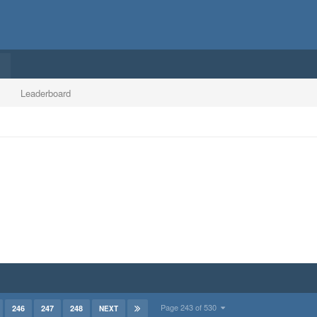
Leaderboard
Page 243 of 530
246
247
248
NEXT