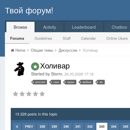
Твой форум!
Browse
Activity
Leaderboard
Chatbox
Forums
Guidelines
Staff
Calendar
Online Users
Home
Общие темы
Дискуссии
Холивар
Холивар
Started by
Storm
,
26.03.2026 17:18
россия
сша
иран
война
яо
13 229 posts in this topic
238
239
240
241
242
243
244
245
PREV