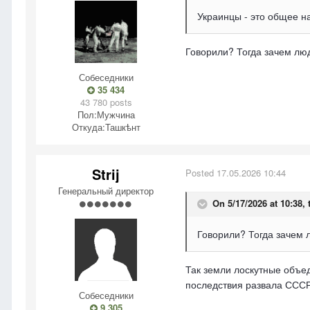
Украинцы - это общее н
Говорили? Тогда зачем люд
Собеседники
35 434
43 780 posts
Пол:
Мужчина
Откуда:
Ташкѣнт
Strij
Posted
17.05.2026 10:44
Генеральный директор
On 5/17/2026 at 10:38,
Говорили? Тогда зачем 
Так земли лоскутные объед
последствия развала СССР
Собеседники
9 305