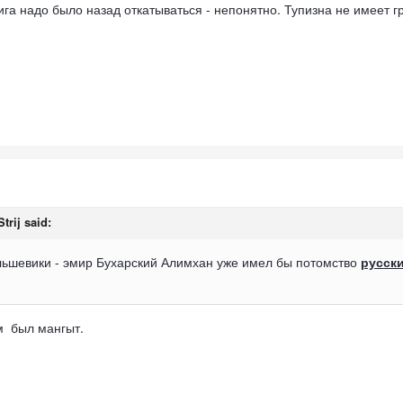
фига надо было назад откатываться - непонятно. Тупизна не имеет 
Strij
said:
льшевики - эмир Бухарский Алимхан уже имел бы потомство
русск
м был мангыт.