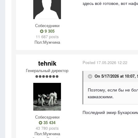
здесь всё готовое, вот на
Собеседники
9 305
11 687 posts
Пол:
Мужчина
tehnik
Posted
17.05.2026 12:22
Генеральный директор
On 5/17/2026 at 10:07,
Поэтому, если бы не бо
кавказскими.
Последний эмир Бухарски
Собеседники
35 434
43 780 posts
Пол:
Мужчина