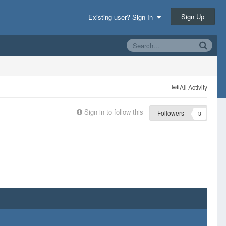
Sign Up
Existing user? Sign In
All Activity
Sign in to follow this
Followers
3