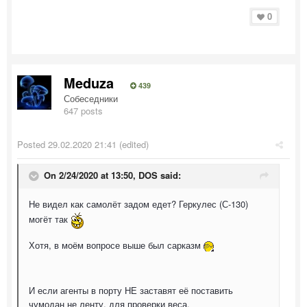
0
Meduza
439
Собеседники
647 posts
Posted
29.02.2020 21:41
(edited)
On 2/24/2020 at 13:50,
DOS
said:
Не видел как самолёт задом едет? Геркулес (С-130)
могёт так
Хотя, в моём вопросе выше был сарказм
И если агенты в порту НЕ заставят её поставить
чумодан не ленту, для проверки веса.