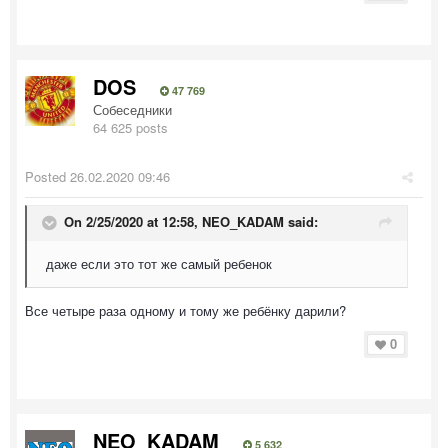
DOS
47 769
Собеседники
64 625 posts
Posted
26.02.2020 09:46
On 2/25/2020 at 12:58,
NEO_KADAM
said:
даже если это тот же самый ребенок
Все четыре раза одному и тому же ребёнку дарили?
0
NEO_KADAM
5 632