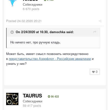
Собеседники
6 670 posts
Posted
24.02.2020 20:21
On 2/24/2020 at 16:30,
damochka
said:
Но ничего нет, про ручную кладь.
Может быть, имеет смысл позвонить непосредственно
в
представительство Аэрофлот - Российские авиалинии
и
узнать у них?
0
TAURUS
56 422
Собеседники
59 417 posts