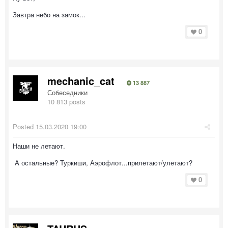
Завтра небо на замок...
0
mechanic_cat
13 887
Собеседники
10 813 posts
Posted
15.03.2020 19:00
Наши не летают.
А остальные? Туркиши, Аэрофлот...прилетают/улетают?
0