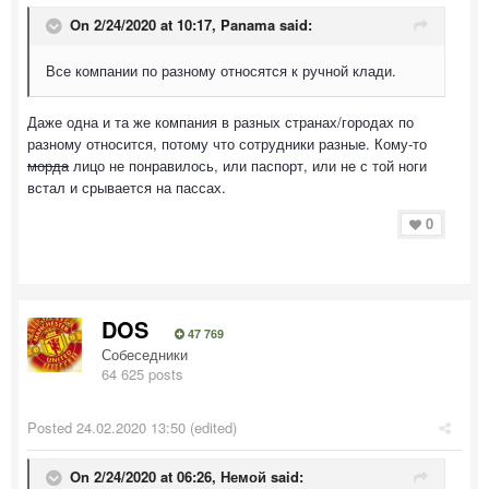
On 2/24/2020 at 10:17,
Panama
said:
Все компании по разному относятся к ручной клади.
Даже одна и та же компания в разных странах/городах по
разному относится, потому что сотрудники разные. Кому-то
морда
лицо не понравилось, или паспорт, или не с той ноги
встал и срывается на пассах.
0
DOS
47 769
Собеседники
64 625 posts
Posted
24.02.2020 13:50
(edited)
On 2/24/2020 at 06:26,
Немой
said: