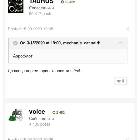
TAURUS
56 422
Собеседники
59 417 posts
Posted
15.03.2020 19:05
On 3/15/2020 at 19:00,
mechanic_cat
said:
Аэрофлот
До конца апреля приостановили в Узб.
0
voice
2 452
Собеседники
4 435 posts
Posted
16.03.2020 10:06