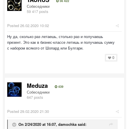
56 422
Собеседники
59 417 posts
Posted
26.02.2020 10:02
Ну да, сколько раз летаешь, столько раз и получаешь
презент. Это как в бизнес-классе летишь и получаешь сумку
с набором всякого от Шопард или Булгари.
0
Meduza
439
Собеседники
647 posts
Posted
29.02.2020 21:30
On 2/24/2020 at 16:07,
damochka
said: