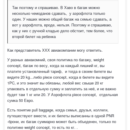
Так поэтому и спрашиваю. В Хаво в багаж можно
несколько чемоданов сдавать, у аэрофлота только
один. У наших можно общий багаж на семью сдавать, а
вот у аэрофлота, вроде, нельзя. Поэтому и спрашиваю,
как у них с ручной кладью дело обстоит, тем более, что
второй билет на ребенка
Как представитель ХХХ авиакомпании могу ответить.
У разных авиакомний, своя политика по багажу, weight
concept, багаж по весу, когда за каждый лишний кг, вы
платите установленный тариф, и тогда в своем билете вы
видите 20 kg...либо piece concept, когда в билете вы видите
1PC, и это значит вы обязаны, любой вес свыше 20 кг
упаковать в отдельную сумку и заплатить за неё, и не важно
будет там 1 кг или 20. У Аэрофлота piece concept, отдельная
сумка 50 Евро.
Есть понятие pull baggage, когда семья, друзья, коллеги,
путешествуют вмести, и их билеты выписанны в одной PNR
-брони, их багаж суммарно может быть объеденен, только по
политике weight concept, то есть по кг. .