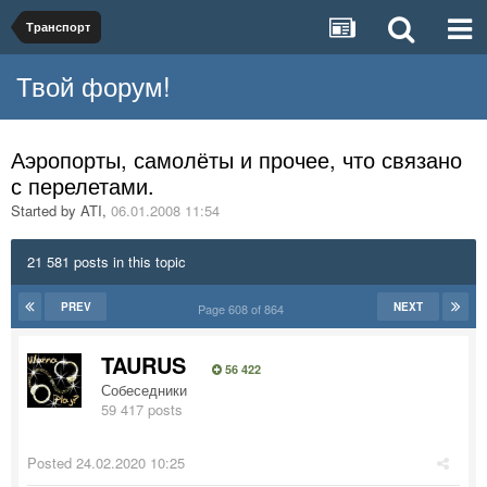
Транспорт
Твой форум!
Аэропорты, самолёты и прочее, что связано
с перелетами.
Started by
ATI
,
06.01.2008 11:54
21 581 posts in this topic
PREV
NEXT
Page 608 of 864
TAURUS
56 422
Собеседники
59 417 posts
Posted
24.02.2020 10:25