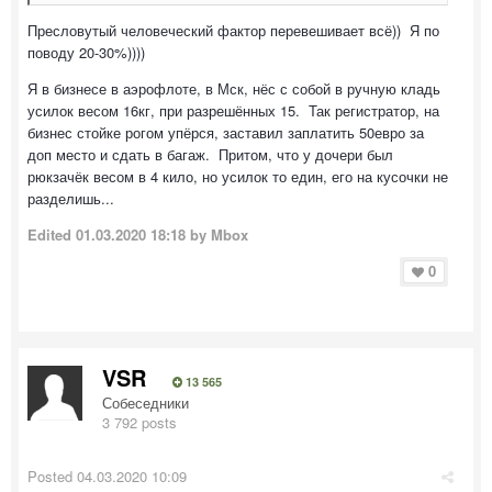
Пресловутый человеческий фактор перевешивает всё)) Я по
поводу 20-30%))))
Я в бизнесе в аэрофлоте, в Мск, нёс с собой в ручную кладь
усилок весом 16кг, при разрешённых 15. Так регистратор, на
бизнес стойке рогом упёрся, заставил заплатить 50евро за
доп место и сдать в багаж. Притом, что у дочери был
рюкзачёк весом в 4 кило, но усилок то един, его на кусочки не
разделишь...
Edited
01.03.2020 18:18
by Mbox
0
VSR
13 565
Собеседники
3 792 posts
Posted
04.03.2020 10:09